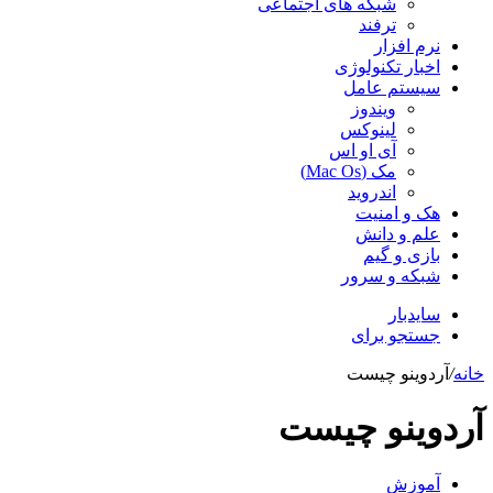
شبکه های اجتماعی
ترفند
نرم افزار
اخبار تکنولوژی
سیستم عامل
ویندوز
لینوکس
آی او اس
مک (Mac Os)
اندروید
هک و امنیت
علم و دانش
بازی و گیم
شبکه و سرور
سایدبار
جستجو برای
خانه
/
آردوینو چیست
آردوینو چیست
آموزش