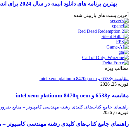
بهترین برنامه های دانلود انیمه در سال 2024 برای اندروید و آیفون
آخرین پست های بازبینی شده
مطالب ویژه
مقایسه 6538y و intel xeon platinum 8470q oem
فوریه 25, 2026
مقایسه 6538y و intel xeon platinum 8470q oem
راهنمای جامع کتاب‌های کلیدی رشته مهندسی کامپیوتر – منابع ضرور
فوریه 6, 2026
راهنمای جامع کتاب‌های کلیدی رشته مهندسی کامپیوتر – م