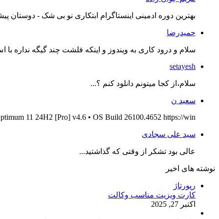
بهترین دوره ادمینی اینستاگرام ابتکاری نو بی شک - دوستان پیش
حمیدرضا
سلام و درود کاری به ویندوز و اینکه فلشت چند گیگه نداره با اس
setayesh
سلام،از کجا میتونم دانلود کنم ؟...
سعید ن
ptimum 11 24H2 [Pro] v4.6 • OS Build 26100.4652 https://win...
سید علی سجادی
عالی بود تشکر از وقتی که گذاشتید...
نوشته های اخیر
رپورتاژ
کارت ویزیت مناسب وکالت
اکتبر 27, 2025