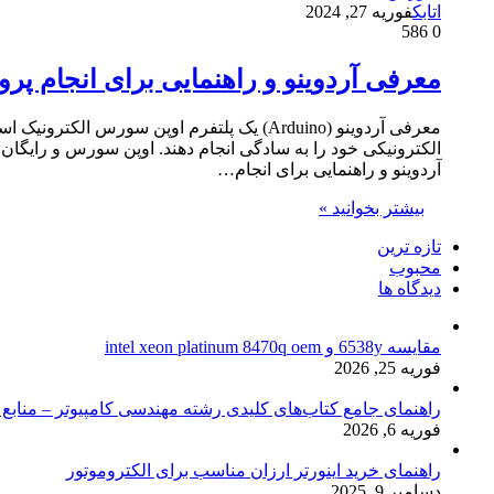
اتابک
فوریه 27, 2024
586
0
معرفی آردوینو و راهنمایی برای انجام پروژه 
معرفی آردوینو (Arduino) یک پلتفرم اوپن سو
الکترونیکی خود را به سادگی انجام دهند. اوپن سورس و رایگان بو
آردوینو و راهنمایی برای انجام…
بیشتر بخوانید »
تازه ترین
محبوب
دیدگاه ها
مقایسه 6538y و intel xeon platinum 8470q oem
فوریه 25, 2026
راهنمای جامع کتاب‌های کلیدی رشته مهندسی کامپیوتر – منابع
فوریه 6, 2026
راهنمای خرید اینورتر ارزان مناسب برای الکتروموتور
دسامبر 9, 2025