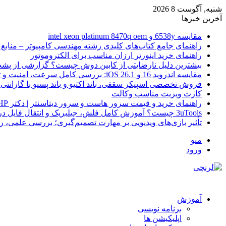
شنبه, آگوست 8 2026
آخرین خبرها
مقایسه 6538y و intel xeon platinum 8470q oem
راهنمای جامع کتاب‌های کلیدی رشته مهندسی کامپیوتر – منابع
راهنمای خرید اینورتر ارزان مناسب برای الکتروموتور
بیشترین دلیل نارضایتی از کابین دوش چیست؟ گزارشی از پشت
مقایسه اندروید 16 و iOS 26.1: بررسی کامل سرعت، امنیت و تجربه کاربری
فروش تخصصی اسپیکر سقفی، باند اکتیو و باند پسیو با گارانتی 
کارت ویزیت مناسب وکالت
راهنمای خرید و قیمت سرور هاست و سرور دیتاسنتر | دکتر HP
3uTools چیست؟ آموزش کامل فلش، جیلبریک و انتقال فایل در آیفون
تأثیر بازی‌های ویدیویی بر مهارت تصمیم‌گیری؛ بررسی علمی، 
منو
ورود
آموزش
برنامه نویسی
اپلیکیشن ها