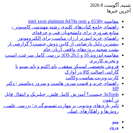
شنبه, آگوست 8 2026
آخرین خبرها
مقایسه 6538y و intel xeon platinum 8470q oem
راهنمای جامع کتاب‌های کلیدی رشته مهندسی کامپیوتر –
منابع ضروری برای دانشجویان فنی و حرفه‌ای
راهنمای خرید اینورتر ارزان مناسب برای الکتروموتور
بیشترین دلیل نارضایتی از کابین دوش چیست؟ گزارشی از
پشت صحنه پروژه‌های واقعی آریان جام
مقایسه اندروید 16 و iOS 26.1: بررسی کامل سرعت، امنیت
و تجربه کاربری
فروش تخصصی اسپیکر سقفی، باند اکتیو و باند پسیو با
گارانتی اصالت کالا در آوازک
کارت ویزیت مناسب وکالت
راهنمای خرید و قیمت سرور هاست و سرور دیتاسنتر | دکتر
HP
3uTools چیست؟ آموزش کامل فلش، جیلبریک و انتقال فایل
در آیفون
تأثیر بازی‌های ویدیویی بر مهارت تصمیم‌گیری؛ بررسی علمی،
روش‌ها و راهکارهای عملی
منو
ورود