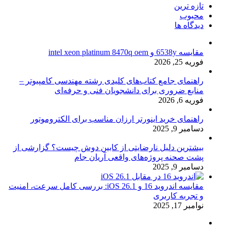
تازه ترین
محبوب
دیدگاه ها
مقایسه 6538y و intel xeon platinum 8470q oem
فوریه 25, 2026
راهنمای جامع کتاب‌های کلیدی رشته مهندسی کامپیوتر –
منابع ضروری برای دانشجویان فنی و حرفه‌ای
فوریه 6, 2026
راهنمای خرید اینورتر ارزان مناسب برای الکتروموتور
دسامبر 9, 2025
بیشترین دلیل نارضایتی از کابین دوش چیست؟ گزارشی از
پشت صحنه پروژه‌های واقعی آریان جام
دسامبر 9, 2025
مقایسه اندروید 16 و iOS 26.1: بررسی کامل سرعت، امنیت
و تجربه کاربری
نوامبر 17, 2025