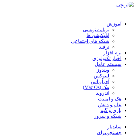
آموزش
برنامه نویسی
اپلیکیشن ها
شبکه های اجتماعی
ترفند
نرم افزار
اخبار تکنولوژی
سیستم عامل
ویندوز
لینوکس
آی او اس
مک (Mac Os)
اندروید
هک و امنیت
علم و دانش
بازی و گیم
شبکه و سرور
سایدبار
جستجو برای