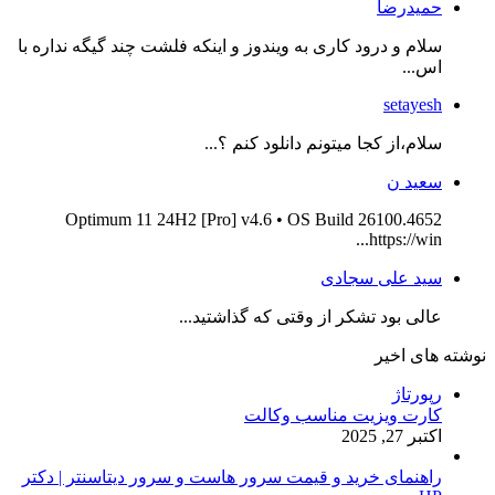
حمیدرضا
سلام و درود کاری به ویندوز و اینکه فلشت چند گیگه نداره با
اس...
setayesh
سلام،از کجا میتونم دانلود کنم ؟...
سعید ن
Optimum 11 24H2 [Pro] v4.6 • OS Build 26100.4652
https://win...
سید علی سجادی
عالی بود تشکر از وقتی که گذاشتید...
نوشته های اخیر
رپورتاژ
کارت ویزیت مناسب وکالت
اکتبر 27, 2025
راهنمای خرید و قیمت سرور هاست و سرور دیتاسنتر | دکتر