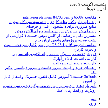
یکشنبه, آگوست 9 2026
آخرین خبرها
مقایسه 6538y و intel xeon platinum 8470q oem
راهنمای جامع کتاب‌های کلیدی رشته مهندسی کامپیوتر –
منابع ضروری برای دانشجویان فنی و حرفه‌ای
راهنمای خرید اینورتر ارزان مناسب برای الکتروموتور
بیشترین دلیل نارضایتی از کابین دوش چیست؟ گزارشی از
پشت صحنه پروژه‌های واقعی آریان جام
مقایسه اندروید 16 و iOS 26.1: بررسی کامل سرعت، امنیت
و تجربه کاربری
فروش تخصصی اسپیکر سقفی، باند اکتیو و باند پسیو با
گارانتی اصالت کالا در آوازک
کارت ویزیت مناسب وکالت
راهنمای خرید و قیمت سرور هاست و سرور دیتاسنتر | دکتر
HP
3uTools چیست؟ آموزش کامل فلش، جیلبریک و انتقال فایل
در آیفون
تأثیر بازی‌های ویدیویی بر مهارت تصمیم‌گیری؛ بررسی علمی،
روش‌ها و راهکارهای عملی
منو
ورود