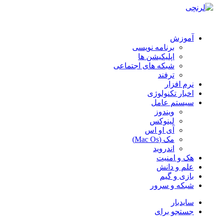
آموزش
برنامه نویسی
اپلیکیشن ها
شبکه های اجتماعی
ترفند
نرم افزار
اخبار تکنولوژی
سیستم عامل
ویندوز
لینوکس
آی او اس
مک (Mac Os)
اندروید
هک و امنیت
علم و دانش
بازی و گیم
شبکه و سرور
سایدبار
جستجو برای