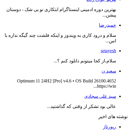
بهترین دوره ادمینی اینستاگرام ابتکاری نو بی شک - دوستان
پیشن...
حمیدرضا
سلام و درود کاری به ویندوز و اینکه فلشت چند گیگه نداره با
اس...
setayesh
سلام،از کجا میتونم دانلود کنم ؟...
سعید ن
Optimum 11 24H2 [Pro] v4.6 • OS Build 26100.4652
https://win...
سید علی سجادی
عالی بود تشکر از وقتی که گذاشتید...
نوشته های اخیر
رپورتاژ