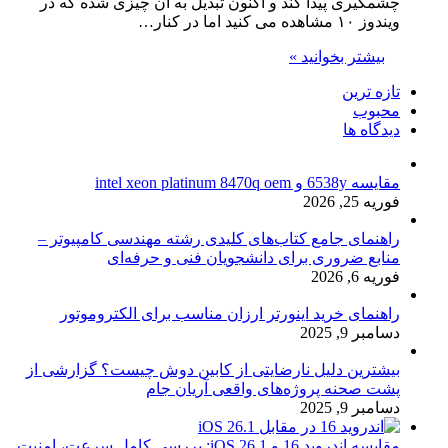
چشمگیری پیدا کند و اکنون تبدیل به آن چیزی شده که در
ویندوز ۱۰ مشاهده می کنید اما در کنار…
بیشتر بخوانید »
تازه ترین
محبوب
دیدگاه ها
مقایسه 6538y و intel xeon platinum 8470q oem
فوریه 25, 2026
راهنمای جامع کتاب‌های کلیدی رشته مهندسی کامپیوتر –
منابع ضروری برای دانشجویان فنی و حرفه‌ای
فوریه 6, 2026
راهنمای خرید اینورتر ارزان مناسب برای الکتروموتور
دسامبر 9, 2025
بیشترین دلیل نارضایتی از کابین دوش چیست؟ گزارشی از
پشت صحنه پروژه‌های واقعی آریان جام
دسامبر 9, 2025
مقایسه اندروید 16 و iOS 26.1: بررسی کامل سرعت، امنیت