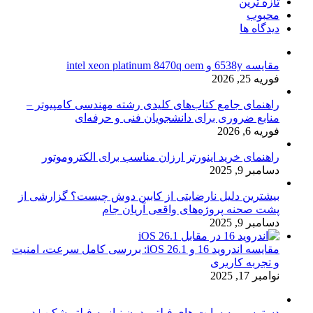
تازه ترین
محبوب
دیدگاه ها
مقایسه 6538y و intel xeon platinum 8470q oem
فوریه 25, 2026
راهنمای جامع کتاب‌های کلیدی رشته مهندسی کامپیوتر –
منابع ضروری برای دانشجویان فنی و حرفه‌ای
فوریه 6, 2026
راهنمای خرید اینورتر ارزان مناسب برای الکتروموتور
دسامبر 9, 2025
بیشترین دلیل نارضایتی از کابین دوش چیست؟ گزارشی از
پشت صحنه پروژه‌های واقعی آریان جام
دسامبر 9, 2025
مقایسه اندروید 16 و iOS 26.1: بررسی کامل سرعت، امنیت
و تجربه کاربری
نوامبر 17, 2025
دسترسی به سایت های فیلتر بدون نیاز به فیلتر شکن | دور