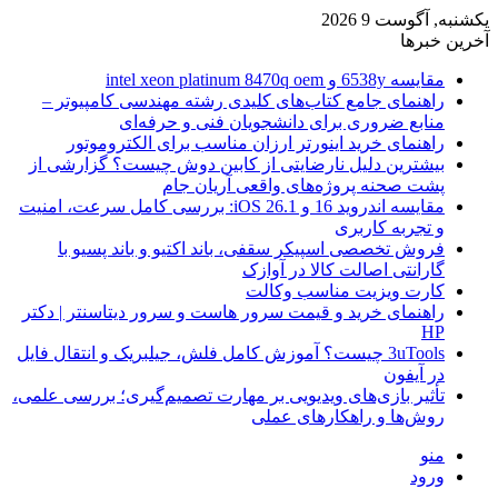
یکشنبه, آگوست 9 2026
آخرین خبرها
مقایسه 6538y و intel xeon platinum 8470q oem
راهنمای جامع کتاب‌های کلیدی رشته مهندسی کامپیوتر –
منابع ضروری برای دانشجویان فنی و حرفه‌ای
راهنمای خرید اینورتر ارزان مناسب برای الکتروموتور
بیشترین دلیل نارضایتی از کابین دوش چیست؟ گزارشی از
پشت صحنه پروژه‌های واقعی آریان جام
مقایسه اندروید 16 و iOS 26.1: بررسی کامل سرعت، امنیت
و تجربه کاربری
فروش تخصصی اسپیکر سقفی، باند اکتیو و باند پسیو با
گارانتی اصالت کالا در آوازک
کارت ویزیت مناسب وکالت
راهنمای خرید و قیمت سرور هاست و سرور دیتاسنتر | دکتر
HP
3uTools چیست؟ آموزش کامل فلش، جیلبریک و انتقال فایل
در آیفون
تأثیر بازی‌های ویدیویی بر مهارت تصمیم‌گیری؛ بررسی علمی،
روش‌ها و راهکارهای عملی
منو
ورود