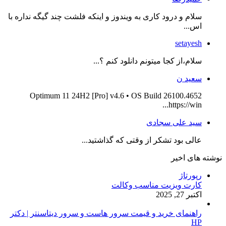
سلام و درود کاری به ویندوز و اینکه فلشت چند گیگه نداره با
اس...
setayesh
سلام،از کجا میتونم دانلود کنم ؟...
سعید ن
Optimum 11 24H2 [Pro] v4.6 • OS Build 26100.4652
https://win...
سید علی سجادی
عالی بود تشکر از وقتی که گذاشتید...
نوشته های اخیر
رپورتاژ
کارت ویزیت مناسب وکالت
اکتبر 27, 2025
راهنمای خرید و قیمت سرور هاست و سرور دیتاسنتر | دکتر
HP