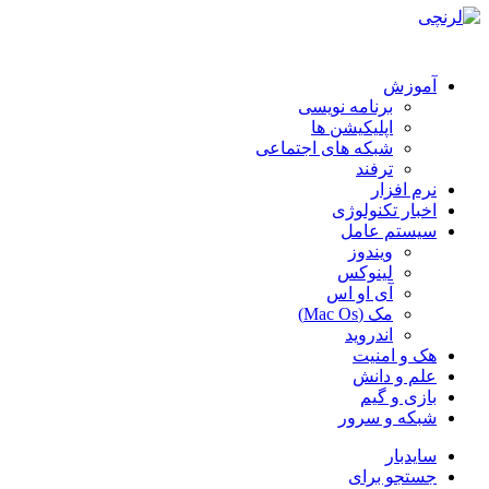
آموزش
برنامه نویسی
اپلیکیشن ها
شبکه های اجتماعی
ترفند
نرم افزار
اخبار تکنولوژی
سیستم عامل
ویندوز
لینوکس
آی او اس
مک (Mac Os)
اندروید
هک و امنیت
علم و دانش
بازی و گیم
شبکه و سرور
سایدبار
جستجو برای