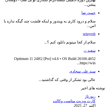
پیشن...
حمیدرضا
سلام و درود کاری به ویندوز و اینکه فلشت چند گیگه نداره با
اس...
setayesh
سلام،از کجا میتونم دانلود کنم ؟...
سعید ن
Optimum 11 24H2 [Pro] v4.6 • OS Build 26100.4652
https://win...
سید علی سجادی
عالی بود تشکر از وقتی که گذاشتید...
نوشته های اخیر
رپورتاژ
کارت ویزیت مناسب وکالت
اکتبر 27, 2025