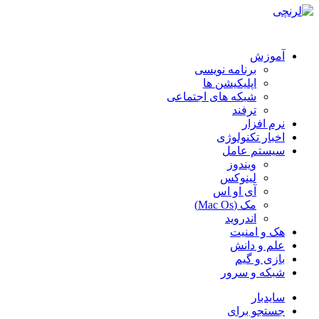
آموزش
برنامه نویسی
اپلیکیشن ها
شبکه های اجتماعی
ترفند
نرم افزار
اخبار تکنولوژی
سیستم عامل
ویندوز
لینوکس
آی او اس
مک (Mac Os)
اندروید
هک و امنیت
علم و دانش
بازی و گیم
شبکه و سرور
سایدبار
جستجو برای