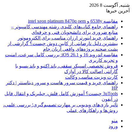
شنبه, آگوست 8 2026
آخرین خبرها
مقایسه 6538y و intel xeon platinum 8470q oem
راهنمای جامع کتاب‌های کلیدی رشته مهندسی کامپیوتر –
منابع ضروری برای دانشجویان فنی و حرفه‌ای
راهنمای خرید اینورتر ارزان مناسب برای الکتروموتور
بیشترین دلیل نارضایتی از کابین دوش چیست؟ گزارشی از
پشت صحنه پروژه‌های واقعی آریان جام
مقایسه اندروید 16 و iOS 26.1: بررسی کامل سرعت، امنیت
و تجربه کاربری
فروش تخصصی اسپیکر سقفی، باند اکتیو و باند پسیو با
گارانتی اصالت کالا در آوازک
کارت ویزیت مناسب وکالت
راهنمای خرید و قیمت سرور هاست و سرور دیتاسنتر | دکتر
HP
3uTools چیست؟ آموزش کامل فلش، جیلبریک و انتقال فایل
در آیفون
تأثیر بازی‌های ویدیویی بر مهارت تصمیم‌گیری؛ بررسی علمی،
روش‌ها و راهکارهای عملی
منو
ورود