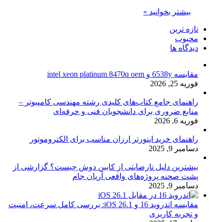
بیشتر بخوانید »
تازه ترین
محبوب
دیدگاه ها
مقایسه 6538y و intel xeon platinum 8470q oem
فوریه 25, 2026
راهنمای جامع کتاب‌های کلیدی رشته مهندسی کامپیوتر –
منابع ضروری برای دانشجویان فنی و حرفه‌ای
فوریه 6, 2026
راهنمای خرید اینورتر ارزان مناسب برای الکتروموتور
دسامبر 9, 2025
بیشترین دلیل نارضایتی از کابین دوش چیست؟ گزارشی از
پشت صحنه پروژه‌های واقعی آریان جام
دسامبر 9, 2025
مقایسه اندروید 16 و iOS 26.1: بررسی کامل سرعت، امنیت
و تجربه کاربری