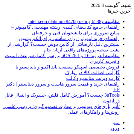
شنبه, آگوست 8 2026
آخرین خبرها
مقایسه 6538y و intel xeon platinum 8470q oem
راهنمای جامع کتاب‌های کلیدی رشته مهندسی کامپیوتر –
منابع ضروری برای دانشجویان فنی و حرفه‌ای
راهنمای خرید اینورتر ارزان مناسب برای الکتروموتور
بیشترین دلیل نارضایتی از کابین دوش چیست؟ گزارشی از
پشت صحنه پروژه‌های واقعی آریان جام
مقایسه اندروید 16 و iOS 26.1: بررسی کامل سرعت، امنیت
و تجربه کاربری
فروش تخصصی اسپیکر سقفی، باند اکتیو و باند پسیو با
گارانتی اصالت کالا در آوازک
کارت ویزیت مناسب وکالت
راهنمای خرید و قیمت سرور هاست و سرور دیتاسنتر | دکتر
HP
3uTools چیست؟ آموزش کامل فلش، جیلبریک و انتقال فایل
در آیفون
تأثیر بازی‌های ویدیویی بر مهارت تصمیم‌گیری؛ بررسی علمی،
روش‌ها و راهکارهای عملی
منو
ورود