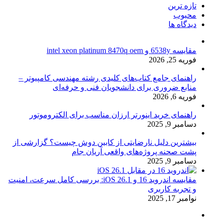
تازه ترین
محبوب
دیدگاه ها
مقایسه 6538y و intel xeon platinum 8470q oem
فوریه 25, 2026
راهنمای جامع کتاب‌های کلیدی رشته مهندسی کامپیوتر –
منابع ضروری برای دانشجویان فنی و حرفه‌ای
فوریه 6, 2026
راهنمای خرید اینورتر ارزان مناسب برای الکتروموتور
دسامبر 9, 2025
بیشترین دلیل نارضایتی از کابین دوش چیست؟ گزارشی از
پشت صحنه پروژه‌های واقعی آریان جام
دسامبر 9, 2025
مقایسه اندروید 16 و iOS 26.1: بررسی کامل سرعت، امنیت
و تجربه کاربری
نوامبر 17, 2025