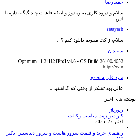
حمیدرضا
سلام و درود کاری به ویندوز و اینکه فلشت چند گیگه نداره با
اس...
setayesh
سلام،از کجا میتونم دانلود کنم ؟...
سعید ن
Optimum 11 24H2 [Pro] v4.6 • OS Build 26100.4652
https://win...
سید علی سجادی
عالی بود تشکر از وقتی که گذاشتید...
نوشته های اخیر
رپورتاژ
کارت ویزیت مناسب وکالت
اکتبر 27, 2025
راهنمای خرید و قیمت سرور هاست و سرور دیتاسنتر | دکتر