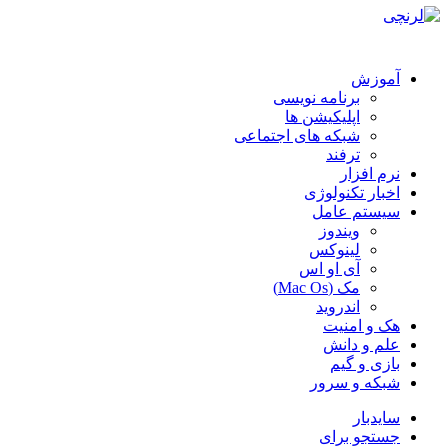
آموزش
برنامه نویسی
اپلیکیشن ها
شبکه های اجتماعی
ترفند
نرم افزار
اخبار تکنولوژی
سیستم عامل
ویندوز
لینوکس
آی او اس
مک (Mac Os)
اندروید
هک و امنیت
علم و دانش
بازی و گیم
شبکه و سرور
سایدبار
جستجو برای