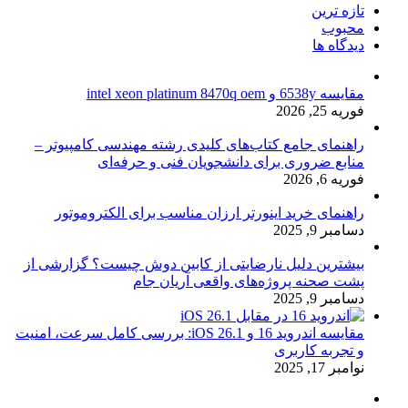
تازه ترین
محبوب
دیدگاه ها
مقایسه 6538y و intel xeon platinum 8470q oem
فوریه 25, 2026
راهنمای جامع کتاب‌های کلیدی رشته مهندسی کامپیوتر –
منابع ضروری برای دانشجویان فنی و حرفه‌ای
فوریه 6, 2026
راهنمای خرید اینورتر ارزان مناسب برای الکتروموتور
دسامبر 9, 2025
بیشترین دلیل نارضایتی از کابین دوش چیست؟ گزارشی از
پشت صحنه پروژه‌های واقعی آریان جام
دسامبر 9, 2025
مقایسه اندروید 16 و iOS 26.1: بررسی کامل سرعت، امنیت
و تجربه کاربری
نوامبر 17, 2025