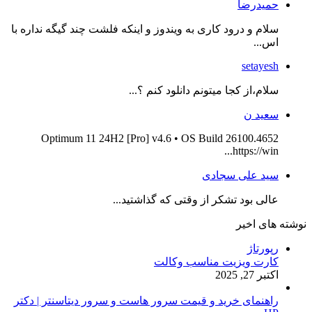
حمیدرضا
سلام و درود کاری به ویندوز و اینکه فلشت چند گیگه نداره با
اس...
setayesh
سلام،از کجا میتونم دانلود کنم ؟...
سعید ن
Optimum 11 24H2 [Pro] v4.6 • OS Build 26100.4652
https://win...
سید علی سجادی
عالی بود تشکر از وقتی که گذاشتید...
نوشته های اخیر
رپورتاژ
کارت ویزیت مناسب وکالت
اکتبر 27, 2025
راهنمای خرید و قیمت سرور هاست و سرور دیتاسنتر | دکتر