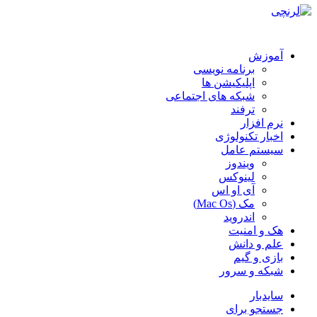
آموزش
برنامه نویسی
اپلیکیشن ها
شبکه های اجتماعی
ترفند
نرم افزار
اخبار تکنولوژی
سیستم عامل
ویندوز
لینوکس
آی او اس
مک (Mac Os)
اندروید
هک و امنیت
علم و دانش
بازی و گیم
شبکه و سرور
سایدبار
جستجو برای