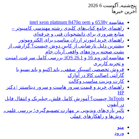
پنج‌شنبه, آگوست 6 2026
آخرین خبرها
مقایسه 6538y و intel xeon platinum 8470q oem
راهنمای جامع کتاب‌های کلیدی رشته مهندسی کامپیوتر –
منابع ضروری برای دانشجویان فنی و حرفه‌ای
راهنمای خرید اینورتر ارزان مناسب برای الکتروموتور
بیشترین دلیل نارضایتی از کابین دوش چیست؟ گزارشی از
پشت صحنه پروژه‌های واقعی آریان جام
مقایسه اندروید 16 و iOS 26.1: بررسی کامل سرعت، امنیت
و تجربه کاربری
فروش تخصصی اسپیکر سقفی، باند اکتیو و باند پسیو با
گارانتی اصالت کالا در آوازک
کارت ویزیت مناسب وکالت
راهنمای خرید و قیمت سرور هاست و سرور دیتاسنتر | دکتر
HP
3uTools چیست؟ آموزش کامل فلش، جیلبریک و انتقال فایل
در آیفون
تأثیر بازی‌های ویدیویی بر مهارت تصمیم‌گیری؛ بررسی علمی،
روش‌ها و راهکارهای عملی
منو
ورود