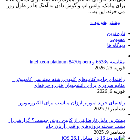
برای پیامک، واتس اپ و گوش دادن به آهنگ ها در طول روز
می خرند. این به…
بیشتر بخوانید »
تازه ترین
محبوب
دیدگاه ها
مقایسه 6538y و intel xeon platinum 8470q oem
فوریه 25, 2026
راهنمای جامع کتاب‌های کلیدی رشته مهندسی کامپیوتر –
منابع ضروری برای دانشجویان فنی و حرفه‌ای
فوریه 6, 2026
راهنمای خرید اینورتر ارزان مناسب برای الکتروموتور
دسامبر 9, 2025
بیشترین دلیل نارضایتی از کابین دوش چیست؟ گزارشی از
پشت صحنه پروژه‌های واقعی آریان جام
دسامبر 9, 2025