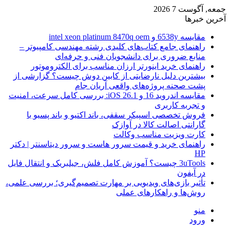
جمعه, آگوست 7 2026
آخرین خبرها
مقایسه 6538y و intel xeon platinum 8470q oem
راهنمای جامع کتاب‌های کلیدی رشته مهندسی کامپیوتر –
منابع ضروری برای دانشجویان فنی و حرفه‌ای
راهنمای خرید اینورتر ارزان مناسب برای الکتروموتور
بیشترین دلیل نارضایتی از کابین دوش چیست؟ گزارشی از
پشت صحنه پروژه‌های واقعی آریان جام
مقایسه اندروید 16 و iOS 26.1: بررسی کامل سرعت، امنیت
و تجربه کاربری
فروش تخصصی اسپیکر سقفی، باند اکتیو و باند پسیو با
گارانتی اصالت کالا در آوازک
کارت ویزیت مناسب وکالت
راهنمای خرید و قیمت سرور هاست و سرور دیتاسنتر | دکتر
HP
3uTools چیست؟ آموزش کامل فلش، جیلبریک و انتقال فایل
در آیفون
تأثیر بازی‌های ویدیویی بر مهارت تصمیم‌گیری؛ بررسی علمی،
روش‌ها و راهکارهای عملی
منو
ورود