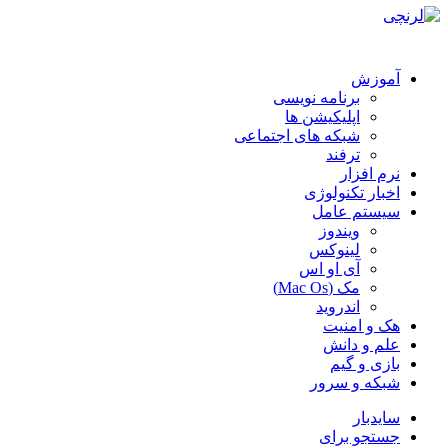
آموزش
برنامه نویسی
اپلیکیشن ها
شبکه های اجتماعی
ترفند
نرم افزار
اخبار تکنولوژی
سیستم عامل
ویندوز
لینوکس
آی او اس
مک (Mac Os)
اندروید
هک و امنیت
علم و دانش
بازی و گیم
شبکه و سرور
سایدبار
جستجو برای