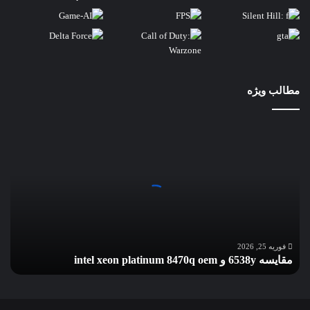
مطالب ویژه
مقایسه
6538y
و
intel
xeon
platinum
8470q
oem
فوریه 25, 2026
مقایسه 6538y و intel xeon platinum 8470q oem