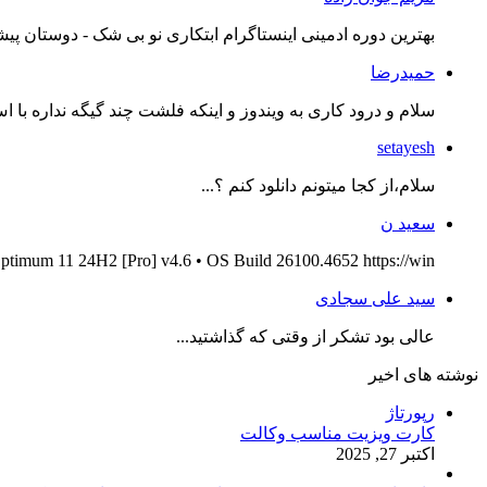
بهترین دوره ادمینی اینستاگرام ابتکاری نو بی شک - دوستان پیش
حمیدرضا
سلام و درود کاری به ویندوز و اینکه فلشت چند گیگه نداره با اس
setayesh
سلام،از کجا میتونم دانلود کنم ؟...
سعید ن
ptimum 11 24H2 [Pro] v4.6 • OS Build 26100.4652 https://win...
سید علی سجادی
عالی بود تشکر از وقتی که گذاشتید...
نوشته های اخیر
رپورتاژ
کارت ویزیت مناسب وکالت
اکتبر 27, 2025