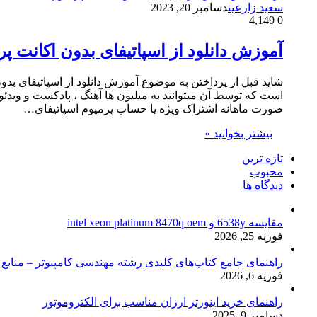
سعید زارعین
دسامبر 20, 2023
4,149
0
آموزش دانلود از اسپاتیفای بدون اکانت پرمیوم |
است که توسط آن میتوانید به میلیون ها آهنگ ، پادکست و ویدئ
صورت ماهانه اشتراک ویژه یا حساب پرمیوم اسپاتیفای…
بیشتر بخوانید »
تازه ترین
محبوب
دیدگاه ها
مقایسه 6538y و intel xeon platinum 8470q oem
فوریه 25, 2026
راهنمای جامع کتاب‌های کلیدی رشته مهندسی کامپیوتر – منابع
فوریه 6, 2026
راهنمای خرید اینورتر ارزان مناسب برای الکتروموتور
دسامبر 9, 2025