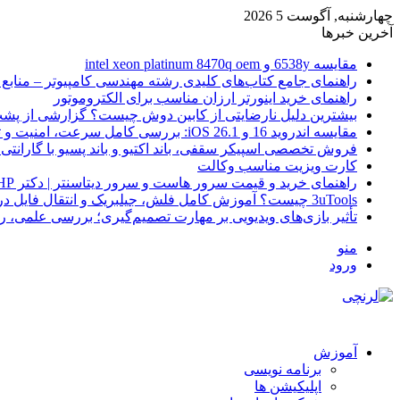
چهارشنبه, آگوست 5 2026
آخرین خبرها
مقایسه 6538y و intel xeon platinum 8470q oem
راهنمای جامع کتاب‌های کلیدی رشته مهندسی کامپیوتر – منابع
راهنمای خرید اینورتر ارزان مناسب برای الکتروموتور
بیشترین دلیل نارضایتی از کابین دوش چیست؟ گزارشی از پشت
مقایسه اندروید 16 و iOS 26.1: بررسی کامل سرعت، امنیت و تجربه کاربری
فروش تخصصی اسپیکر سقفی، باند اکتیو و باند پسیو با گارانتی 
کارت ویزیت مناسب وکالت
راهنمای خرید و قیمت سرور هاست و سرور دیتاسنتر | دکتر HP
3uTools چیست؟ آموزش کامل فلش، جیلبریک و انتقال فایل در آیفون
تأثیر بازی‌های ویدیویی بر مهارت تصمیم‌گیری؛ بررسی علمی، 
منو
ورود
آموزش
برنامه نویسی
اپلیکیشن ها