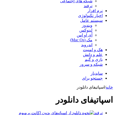
شبکه های اجتماعی
ترفند
نرم افزار
اخبار تکنولوژی
سیستم عامل
ویندوز
لینوکس
آی او اس
مک (Mac Os)
اندروید
هک و امنیت
علم و دانش
بازی و گیم
شبکه و سرور
سایدبار
جستجو برای
خانه
/
اسپاتیفای دانلودر
اسپاتیفای دانلودر
ترفند