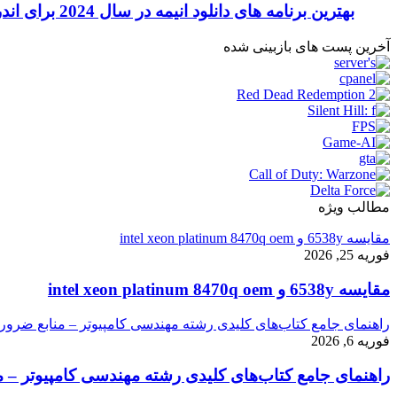
بهترین برنامه های دانلود انیمه در سال 2024 برای اندروید و آیفون
آخرین پست های بازبینی شده
مطالب ویژه
مقایسه 6538y و intel xeon platinum 8470q oem
فوریه 25, 2026
مقایسه 6538y و intel xeon platinum 8470q oem
راهنمای جامع کتاب‌های کلیدی رشته مهندسی کامپیوتر – منابع ضرور
فوریه 6, 2026
راهنمای جامع کتاب‌های کلیدی رشته مهندسی کامپیوتر – م