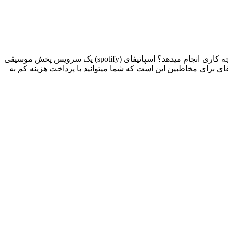
شاید قبل از پرداختن به موضوع آموزش دانلود از اسپاتیفای بدون اکانت پرمیوم ، نیاز باشد توضیح دهیم اسپاتیفای – Spotify چیست و چه کاری انجام میدهد؟ اسپاتیفای (spotify) یک سرویس پخش موسیقی
ی برای مخاطبین این است که شما میتوانید با پرداخت هزینه کم به