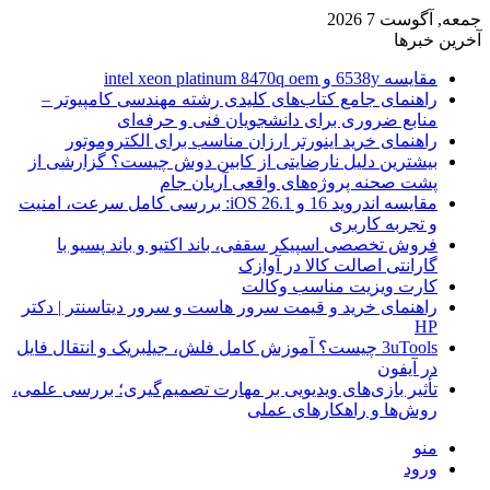
جمعه, آگوست 7 2026
آخرین خبرها
مقایسه 6538y و intel xeon platinum 8470q oem
راهنمای جامع کتاب‌های کلیدی رشته مهندسی کامپیوتر –
منابع ضروری برای دانشجویان فنی و حرفه‌ای
راهنمای خرید اینورتر ارزان مناسب برای الکتروموتور
بیشترین دلیل نارضایتی از کابین دوش چیست؟ گزارشی از
پشت صحنه پروژه‌های واقعی آریان جام
مقایسه اندروید 16 و iOS 26.1: بررسی کامل سرعت، امنیت
و تجربه کاربری
فروش تخصصی اسپیکر سقفی، باند اکتیو و باند پسیو با
گارانتی اصالت کالا در آوازک
کارت ویزیت مناسب وکالت
راهنمای خرید و قیمت سرور هاست و سرور دیتاسنتر | دکتر
HP
3uTools چیست؟ آموزش کامل فلش، جیلبریک و انتقال فایل
در آیفون
تأثیر بازی‌های ویدیویی بر مهارت تصمیم‌گیری؛ بررسی علمی،
روش‌ها و راهکارهای عملی
منو
ورود