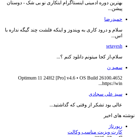
بهترین دوره ادمینی اینستاگرام ابتکاری نو بی شک - دوستان
پیشن...
حمیدرضا
سلام و درود کاری به ویندوز و اینکه فلشت چند گیگه نداره با
اس...
setayesh
سلام،از کجا میتونم دانلود کنم ؟...
سعید ن
Optimum 11 24H2 [Pro] v4.6 • OS Build 26100.4652
https://win...
سید علی سجادی
عالی بود تشکر از وقتی که گذاشتید...
نوشته های اخیر
رپورتاژ
کارت ویزیت مناسب وکالت