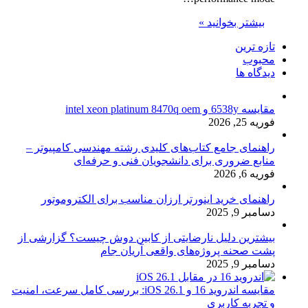
بیشتر بخوانید »
تازه ترین
محبوب
دیدگاه ها
مقایسه 6538y و intel xeon platinum 8470q oem
فوریه 25, 2026
راهنمای جامع کتاب‌های کلیدی رشته مهندسی کامپیوتر –
منابع ضروری برای دانشجویان فنی و حرفه‌ای
فوریه 6, 2026
راهنمای خرید اینورتر ارزان مناسب برای الکتروموتور
دسامبر 9, 2025
بیشترین دلیل نارضایتی از کابین دوش چیست؟ گزارشی از
پشت صحنه پروژه‌های واقعی آریان جام
دسامبر 9, 2025
مقایسه اندروید 16 و iOS 26.1: بررسی کامل سرعت، امنیت
و تجربه کاربری