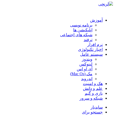
آموزش
برنامه نویسی
اپلیکیشن ها
شبکه های اجتماعی
ترفند
نرم افزار
اخبار تکنولوژی
سیستم عامل
ویندوز
لینوکس
آی او اس
مک (Mac Os)
اندروید
هک و امنیت
علم و دانش
بازی و گیم
شبکه و سرور
سایدبار
جستجو برای