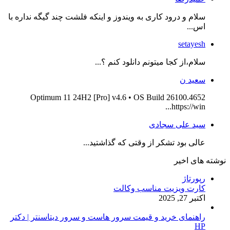
سلام و درود کاری به ویندوز و اینکه فلشت چند گیگه نداره با
اس...
setayesh
سلام،از کجا میتونم دانلود کنم ؟...
سعید ن
Optimum 11 24H2 [Pro] v4.6 • OS Build 26100.4652
https://win...
سید علی سجادی
عالی بود تشکر از وقتی که گذاشتید...
نوشته های اخیر
رپورتاژ
کارت ویزیت مناسب وکالت
اکتبر 27, 2025
راهنمای خرید و قیمت سرور هاست و سرور دیتاسنتر | دکتر
HP