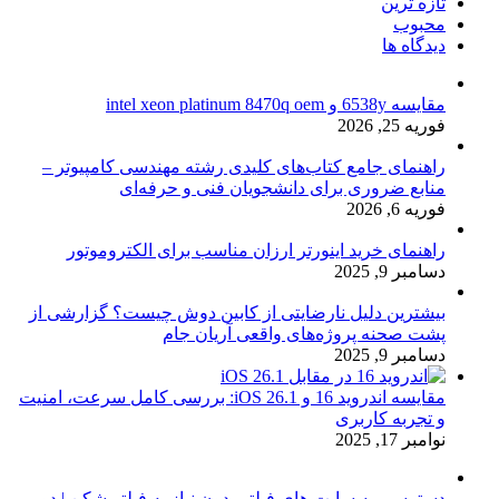
تازه ترین
محبوب
دیدگاه ها
مقایسه 6538y و intel xeon platinum 8470q oem
فوریه 25, 2026
راهنمای جامع کتاب‌های کلیدی رشته مهندسی کامپیوتر –
منابع ضروری برای دانشجویان فنی و حرفه‌ای
فوریه 6, 2026
راهنمای خرید اینورتر ارزان مناسب برای الکتروموتور
دسامبر 9, 2025
بیشترین دلیل نارضایتی از کابین دوش چیست؟ گزارشی از
پشت صحنه پروژه‌های واقعی آریان جام
دسامبر 9, 2025
مقایسه اندروید 16 و iOS 26.1: بررسی کامل سرعت، امنیت
و تجربه کاربری
نوامبر 17, 2025
دسترسی به سایت های فیلتر بدون نیاز به فیلتر شکن | دور