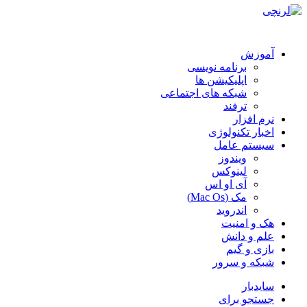
آموزش
برنامه نویسی
اپلیکیشن ها
شبکه های اجتماعی
ترفند
نرم افزار
اخبار تکنولوژی
سیستم عامل
ویندوز
لینوکس
آی او اس
مک (Mac Os)
اندروید
هک و امنیت
علم و دانش
بازی و گیم
شبکه و سرور
سایدبار
جستجو برای