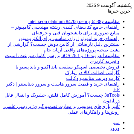
یکشنبه, آگوست 9 2026
آخرین خبرها
مقایسه 6538y و intel xeon platinum 8470q oem
راهنمای جامع کتاب‌های کلیدی رشته مهندسی کامپیوتر –
منابع ضروری برای دانشجویان فنی و حرفه‌ای
راهنمای خرید اینورتر ارزان مناسب برای الکتروموتور
بیشترین دلیل نارضایتی از کابین دوش چیست؟ گزارشی از
پشت صحنه پروژه‌های واقعی آریان جام
مقایسه اندروید 16 و iOS 26.1: بررسی کامل سرعت، امنیت
و تجربه کاربری
فروش تخصصی اسپیکر سقفی، باند اکتیو و باند پسیو با
گارانتی اصالت کالا در آوازک
کارت ویزیت مناسب وکالت
راهنمای خرید و قیمت سرور هاست و سرور دیتاسنتر | دکتر
HP
3uTools چیست؟ آموزش کامل فلش، جیلبریک و انتقال فایل
در آیفون
تأثیر بازی‌های ویدیویی بر مهارت تصمیم‌گیری؛ بررسی علمی،
روش‌ها و راهکارهای عملی
منو
ورود