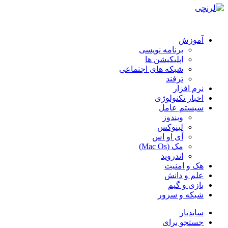
آموزش
برنامه نویسی
اپلیکیشن ها
شبکه های اجتماعی
ترفند
نرم افزار
اخبار تکنولوژی
سیستم عامل
ویندوز
لینوکس
آی او اس
مک (Mac Os)
اندروید
هک و امنیت
علم و دانش
بازی و گیم
شبکه و سرور
سایدبار
جستجو برای