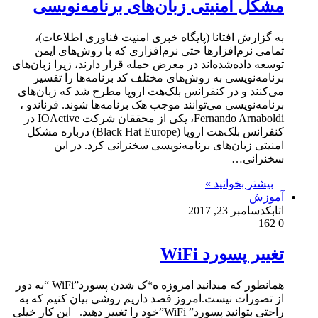
مشکل امنیتی زبان‌های برنامه‌نویسی
به گزارش افتانا (پایگاه خبری امنیت فناوری اطلاعات)،
تمامی نرم‌افزارها حتی نرم‌افزاری که با روش‌های ایمن
توسعه داده‌شده‌اند در معرض حمله قرار دارند، زیرا زبان‌های
برنامه‌نویسی به روش‌های مختلف کد برنامه‌ها را تفسیر
می‌کنند و در کنفرانس بلک‌هت اروپا مطرح شد که زبان‌های
برنامه‌نویسی می‌توانند موجب هک برنامه‌ها شوند. فرناندو ،
Fernando Arnaboldi، یکی از محققان شرکت IOActive در
کنفرانس بلک‌هت اروپا (Black Hat Europe) درباره مشکل
امنیتی زبان‌های برنامه‌نویسی سخنرانی کرد. در این
سخنرانی…
بیشتر بخوانید »
آموزش
اتابک
دسامبر 23, 2017
162
0
تغییر پسورد WiFi
همانطور که میدانید امروزه ه*ک شدن پسورد”WiFi “به دور
از تصورات نیست.امروز قصد داریم روشی بیان کنیم که به
راحتی بتوانید پسورد” WiFi”خود را تغییر دهید. این کار خیلی