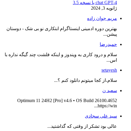
chat GPT-4 با نسخه 3.5
ژانویه 3, 2024
مریم جوان زاده
بهترین دوره ادمینی اینستاگرام ابتکاری نو بی شک - دوستان
پیشن...
حمیدرضا
سلام و درود کاری به ویندوز و اینکه فلشت چند گیگه نداره با
اس...
setayesh
سلام،از کجا میتونم دانلود کنم ؟...
سعید ن
Optimum 11 24H2 [Pro] v4.6 • OS Build 26100.4652
https://win...
سید علی سجادی
عالی بود تشکر از وقتی که گذاشتید...