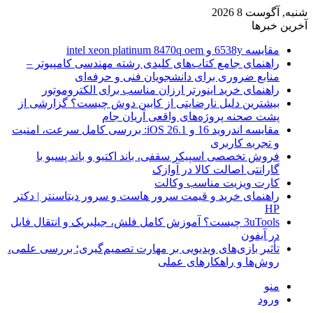
شنبه, آگوست 8 2026
آخرین خبرها
مقایسه 6538y و intel xeon platinum 8470q oem
راهنمای جامع کتاب‌های کلیدی رشته مهندسی کامپیوتر –
منابع ضروری برای دانشجویان فنی و حرفه‌ای
راهنمای خرید اینورتر ارزان مناسب برای الکتروموتور
بیشترین دلیل نارضایتی از کابین دوش چیست؟ گزارشی از
پشت صحنه پروژه‌های واقعی آریان جام
مقایسه اندروید 16 و iOS 26.1: بررسی کامل سرعت، امنیت
و تجربه کاربری
فروش تخصصی اسپیکر سقفی، باند اکتیو و باند پسیو با
گارانتی اصالت کالا در آوازک
کارت ویزیت مناسب وکالت
راهنمای خرید و قیمت سرور هاست و سرور دیتاسنتر | دکتر
HP
3uTools چیست؟ آموزش کامل فلش، جیلبریک و انتقال فایل
در آیفون
تأثیر بازی‌های ویدیویی بر مهارت تصمیم‌گیری؛ بررسی علمی،
روش‌ها و راهکارهای عملی
منو
ورود