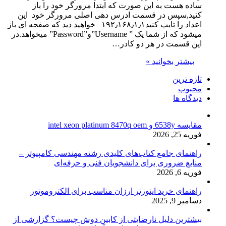
ساده هست به این صورت که ابتدا مرورگر خود را باز
کنید,سپس در قسمت ادرس دهی اصلی مرورگر خود این
اعداد را تایپ کنید۱۹۲٫۱۶۸٫۱٫۱ خواهید دید که صفحه ای باز
میشود که از شما یک ” Username”و”Password” میخواهد.در
این قسمت در هر دو کادر…
بیشتر بخوانید »
تازه ترین
محبوب
دیدگاه ها
مقایسه 6538y و intel xeon platinum 8470q oem
فوریه 25, 2026
راهنمای جامع کتاب‌های کلیدی رشته مهندسی کامپیوتر –
منابع ضروری برای دانشجویان فنی و حرفه‌ای
فوریه 6, 2026
راهنمای خرید اینورتر ارزان مناسب برای الکتروموتور
دسامبر 9, 2025
بیشترین دلیل نارضایتی از کابین دوش چیست؟ گزارشی از