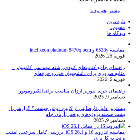
بیشتر بخوانید »
تازه ترین
محبوب
دیدگاه ها
مقایسه 6538y و intel xeon platinum 8470q oem
فوریه 25, 2026
راهنمای جامع کتاب‌های کلیدی رشته مهندسی کامپیوتر –
منابع ضروری برای دانشجویان فنی و حرفه‌ای
فوریه 6, 2026
راهنمای خرید اینورتر ارزان مناسب برای الکتروموتور
دسامبر 9, 2025
بیشترین دلیل نارضایتی از کابین دوش چیست؟ گزارشی از
پشت صحنه پروژه‌های واقعی آریان جام
دسامبر 9, 2025
مقایسه اندروید 16 و iOS 26.1: بررسی کامل سرعت، امنیت
و تجربه کاربری