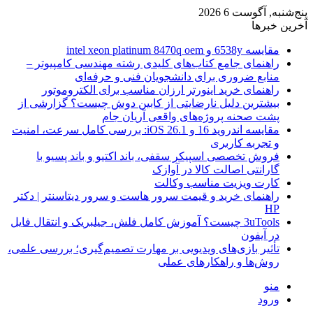
پنج‌شنبه, آگوست 6 2026
آخرین خبرها
مقایسه 6538y و intel xeon platinum 8470q oem
راهنمای جامع کتاب‌های کلیدی رشته مهندسی کامپیوتر –
منابع ضروری برای دانشجویان فنی و حرفه‌ای
راهنمای خرید اینورتر ارزان مناسب برای الکتروموتور
بیشترین دلیل نارضایتی از کابین دوش چیست؟ گزارشی از
پشت صحنه پروژه‌های واقعی آریان جام
مقایسه اندروید 16 و iOS 26.1: بررسی کامل سرعت، امنیت
و تجربه کاربری
فروش تخصصی اسپیکر سقفی، باند اکتیو و باند پسیو با
گارانتی اصالت کالا در آوازک
کارت ویزیت مناسب وکالت
راهنمای خرید و قیمت سرور هاست و سرور دیتاسنتر | دکتر
HP
3uTools چیست؟ آموزش کامل فلش، جیلبریک و انتقال فایل
در آیفون
تأثیر بازی‌های ویدیویی بر مهارت تصمیم‌گیری؛ بررسی علمی،
روش‌ها و راهکارهای عملی
منو
ورود