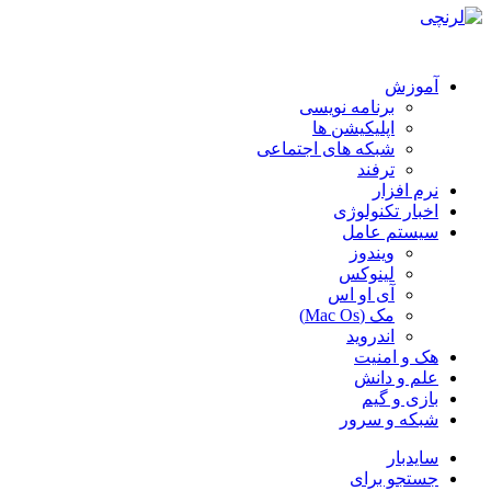
آموزش
برنامه نویسی
اپلیکیشن ها
شبکه های اجتماعی
ترفند
نرم افزار
اخبار تکنولوژی
سیستم عامل
ویندوز
لینوکس
آی او اس
مک (Mac Os)
اندروید
هک و امنیت
علم و دانش
بازی و گیم
شبکه و سرور
سایدبار
جستجو برای