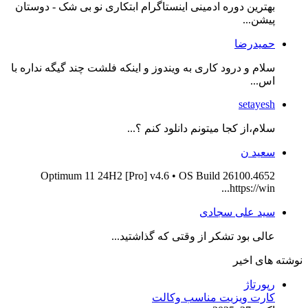
بهترین دوره ادمینی اینستاگرام ابتکاری نو بی شک - دوستان
پیشن...
حمیدرضا
سلام و درود کاری به ویندوز و اینکه فلشت چند گیگه نداره با
اس...
setayesh
سلام،از کجا میتونم دانلود کنم ؟...
سعید ن
Optimum 11 24H2 [Pro] v4.6 • OS Build 26100.4652
https://win...
سید علی سجادی
عالی بود تشکر از وقتی که گذاشتید...
نوشته های اخیر
رپورتاژ
کارت ویزیت مناسب وکالت