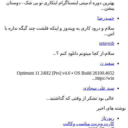
بهترین دوره ادمینی اینستاگرام ابتکاری نو بی شک - دوستان
پیشن...
حمیدرضا
سلام و درود کاری به ویندوز و اینکه فلشت چند گیگه نداره با
اس...
setayesh
سلام،از کجا میتونم دانلود کنم ؟...
سعید ن
Optimum 11 24H2 [Pro] v4.6 • OS Build 26100.4652
https://win...
سید علی سجادی
عالی بود تشکر از وقتی که گذاشتید...
نوشته های اخیر
رپورتاژ
کارت ویزیت مناسب وکالت