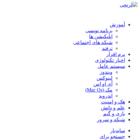
آموزش
برنامه نویسی
اپلیکیشن ها
شبکه های اجتماعی
ترفند
نرم افزار
اخبار تکنولوژی
سیستم عامل
ویندوز
لینوکس
آی او اس
مک (Mac Os)
اندروید
هک و امنیت
علم و دانش
بازی و گیم
شبکه و سرور
سایدبار
جستجو برای