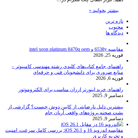
بیشتر بخوانید »
تازه ترین
محبوب
دیدگاه ها
مقایسه 6538y و intel xeon platinum 8470q oem
فوریه 25, 2026
راهنمای جامع کتاب‌های کلیدی رشته مهندسی کامپیوتر –
منابع ضروری برای دانشجویان فنی و حرفه‌ای
فوریه 6, 2026
راهنمای خرید اینورتر ارزان مناسب برای الکتروموتور
دسامبر 9, 2025
بیشترین دلیل نارضایتی از کابین دوش چیست؟ گزارشی از
پشت صحنه پروژه‌های واقعی آریان جام
دسامبر 9, 2025
مقایسه اندروید 16 و iOS 26.1: بررسی کامل سرعت، امنیت
و تجربه کاربری