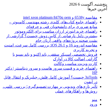
پنج‌شنبه, آگوست 6 2026
آخرین خبرها
مقایسه 6538y و intel xeon platinum 8470q oem
راهنمای جامع کتاب‌های کلیدی رشته مهندسی کامپیوتر –
منابع ضروری برای دانشجویان فنی و حرفه‌ای
راهنمای خرید اینورتر ارزان مناسب برای الکتروموتور
بیشترین دلیل نارضایتی از کابین دوش چیست؟ گزارشی از
پشت صحنه پروژه‌های واقعی آریان جام
مقایسه اندروید 16 و iOS 26.1: بررسی کامل سرعت، امنیت
و تجربه کاربری
فروش تخصصی اسپیکر سقفی، باند اکتیو و باند پسیو با
گارانتی اصالت کالا در آوازک
کارت ویزیت مناسب وکالت
راهنمای خرید و قیمت سرور هاست و سرور دیتاسنتر | دکتر
HP
3uTools چیست؟ آموزش کامل فلش، جیلبریک و انتقال فایل
در آیفون
تأثیر بازی‌های ویدیویی بر مهارت تصمیم‌گیری؛ بررسی علمی،
روش‌ها و راهکارهای عملی
منو
ورود