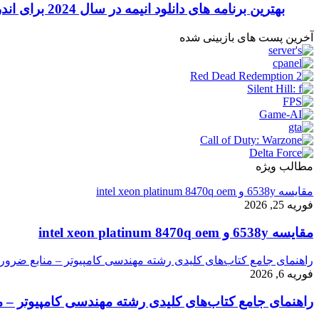
بهترین برنامه های دانلود انیمه در سال 2024 برای اندروید و آیفون
آخرین پست های بازبینی شده
مطالب ویژه
مقایسه 6538y و intel xeon platinum 8470q oem
فوریه 25, 2026
مقایسه 6538y و intel xeon platinum 8470q oem
راهنمای جامع کتاب‌های کلیدی رشته مهندسی کامپیوتر – منابع ضرور
فوریه 6, 2026
راهنمای جامع کتاب‌های کلیدی رشته مهندسی کامپیوتر – م