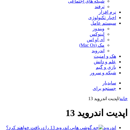
شبکه های اجتماعی
ترفند
نرم افزار
اخبار تکنولوژی
سیستم عامل
ویندوز
لینوکس
آی او اس
مک (Mac Os)
اندروید
هک و امنیت
علم و دانش
بازی و گیم
شبکه و سرور
سایدبار
جستجو برای
خانه
/
اپدیت اندروید 13
اپدیت اندروید 13
اندروید