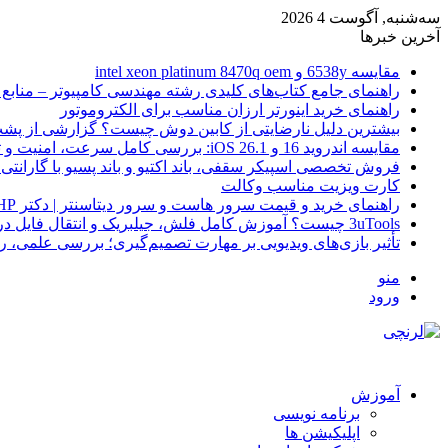
سه‌شنبه, آگوست 4 2026
آخرین خبرها
مقایسه 6538y و intel xeon platinum 8470q oem
راهنمای جامع کتاب‌های کلیدی رشته مهندسی کامپیوتر – منابع
راهنمای خرید اینورتر ارزان مناسب برای الکتروموتور
بیشترین دلیل نارضایتی از کابین دوش چیست؟ گزارشی از پشت
مقایسه اندروید 16 و iOS 26.1: بررسی کامل سرعت، امنیت و تجربه کاربری
فروش تخصصی اسپیکر سقفی، باند اکتیو و باند پسیو با گارانتی 
کارت ویزیت مناسب وکالت
راهنمای خرید و قیمت سرور هاست و سرور دیتاسنتر | دکتر HP
3uTools چیست؟ آموزش کامل فلش، جیلبریک و انتقال فایل در آیفون
تأثیر بازی‌های ویدیویی بر مهارت تصمیم‌گیری؛ بررسی علمی، 
منو
ورود
آموزش
برنامه نویسی
اپلیکیشن ها