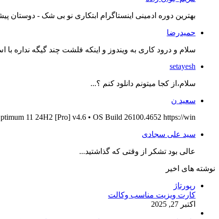
بهترین دوره ادمینی اینستاگرام ابتکاری نو بی شک - دوستان پیش
حمیدرضا
سلام و درود کاری به ویندوز و اینکه فلشت چند گیگه نداره با اس
setayesh
سلام،از کجا میتونم دانلود کنم ؟...
سعید ن
ptimum 11 24H2 [Pro] v4.6 • OS Build 26100.4652 https://win...
سید علی سجادی
عالی بود تشکر از وقتی که گذاشتید...
نوشته های اخیر
رپورتاژ
کارت ویزیت مناسب وکالت
اکتبر 27, 2025