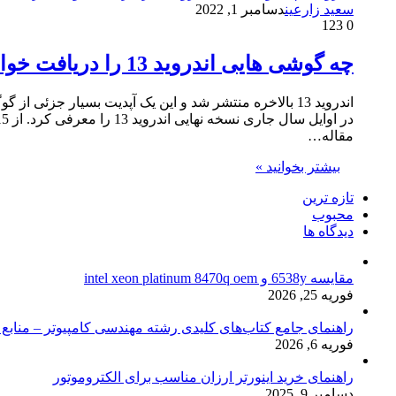
سعید زارعین
دسامبر 1, 2022
123
0
چه گوشی هایی اندروید 13 را دریافت خواهند کرد ؟
مقاله…
بیشتر بخوانید »
تازه ترین
محبوب
دیدگاه ها
مقایسه 6538y و intel xeon platinum 8470q oem
فوریه 25, 2026
راهنمای جامع کتاب‌های کلیدی رشته مهندسی کامپیوتر – منابع
فوریه 6, 2026
راهنمای خرید اینورتر ارزان مناسب برای الکتروموتور
دسامبر 9, 2025