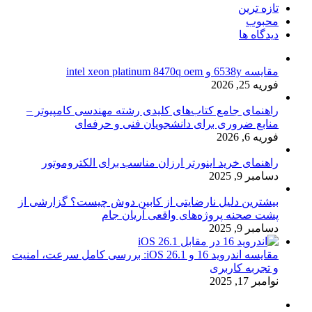
تازه ترین
محبوب
دیدگاه ها
مقایسه 6538y و intel xeon platinum 8470q oem
فوریه 25, 2026
راهنمای جامع کتاب‌های کلیدی رشته مهندسی کامپیوتر –
منابع ضروری برای دانشجویان فنی و حرفه‌ای
فوریه 6, 2026
راهنمای خرید اینورتر ارزان مناسب برای الکتروموتور
دسامبر 9, 2025
بیشترین دلیل نارضایتی از کابین دوش چیست؟ گزارشی از
پشت صحنه پروژه‌های واقعی آریان جام
دسامبر 9, 2025
مقایسه اندروید 16 و iOS 26.1: بررسی کامل سرعت، امنیت
و تجربه کاربری
نوامبر 17, 2025