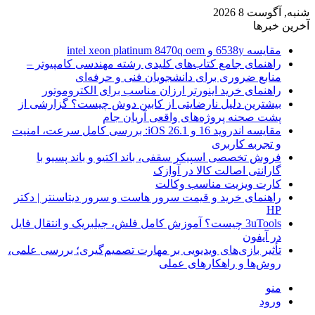
شنبه, آگوست 8 2026
آخرین خبرها
مقایسه 6538y و intel xeon platinum 8470q oem
راهنمای جامع کتاب‌های کلیدی رشته مهندسی کامپیوتر –
منابع ضروری برای دانشجویان فنی و حرفه‌ای
راهنمای خرید اینورتر ارزان مناسب برای الکتروموتور
بیشترین دلیل نارضایتی از کابین دوش چیست؟ گزارشی از
پشت صحنه پروژه‌های واقعی آریان جام
مقایسه اندروید 16 و iOS 26.1: بررسی کامل سرعت، امنیت
و تجربه کاربری
فروش تخصصی اسپیکر سقفی، باند اکتیو و باند پسیو با
گارانتی اصالت کالا در آوازک
کارت ویزیت مناسب وکالت
راهنمای خرید و قیمت سرور هاست و سرور دیتاسنتر | دکتر
HP
3uTools چیست؟ آموزش کامل فلش، جیلبریک و انتقال فایل
در آیفون
تأثیر بازی‌های ویدیویی بر مهارت تصمیم‌گیری؛ بررسی علمی،
روش‌ها و راهکارهای عملی
منو
ورود