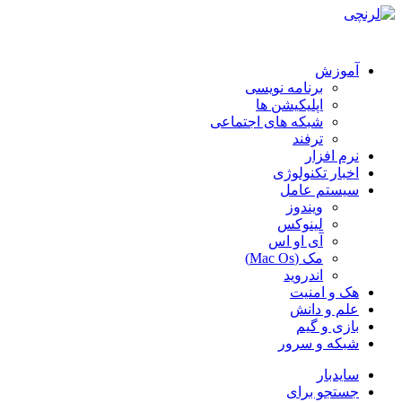
آموزش
برنامه نویسی
اپلیکیشن ها
شبکه های اجتماعی
ترفند
نرم افزار
اخبار تکنولوژی
سیستم عامل
ویندوز
لینوکس
آی او اس
مک (Mac Os)
اندروید
هک و امنیت
علم و دانش
بازی و گیم
شبکه و سرور
سایدبار
جستجو برای