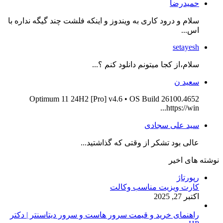
حمیدرضا
سلام و درود کاری به ویندوز و اینکه فلشت چند گیگه نداره با
اس...
setayesh
سلام،از کجا میتونم دانلود کنم ؟...
سعید ن
Optimum 11 24H2 [Pro] v4.6 • OS Build 26100.4652
https://win...
سید علی سجادی
عالی بود تشکر از وقتی که گذاشتید...
نوشته های اخیر
رپورتاژ
کارت ویزیت مناسب وکالت
اکتبر 27, 2025
راهنمای خرید و قیمت سرور هاست و سرور دیتاسنتر | دکتر