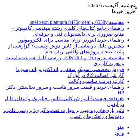
پنج‌شنبه, آگوست 6 2026
آخرین خبرها
مقایسه 6538y و intel xeon platinum 8470q oem
راهنمای جامع کتاب‌های کلیدی رشته مهندسی کامپیوتر –
منابع ضروری برای دانشجویان فنی و حرفه‌ای
راهنمای خرید اینورتر ارزان مناسب برای الکتروموتور
بیشترین دلیل نارضایتی از کابین دوش چیست؟ گزارشی از
پشت صحنه پروژه‌های واقعی آریان جام
مقایسه اندروید 16 و iOS 26.1: بررسی کامل سرعت، امنیت
و تجربه کاربری
فروش تخصصی اسپیکر سقفی، باند اکتیو و باند پسیو با
گارانتی اصالت کالا در آوازک
کارت ویزیت مناسب وکالت
راهنمای خرید و قیمت سرور هاست و سرور دیتاسنتر | دکتر
HP
3uTools چیست؟ آموزش کامل فلش، جیلبریک و انتقال فایل
در آیفون
تأثیر بازی‌های ویدیویی بر مهارت تصمیم‌گیری؛ بررسی علمی،
روش‌ها و راهکارهای عملی
منو
ورود