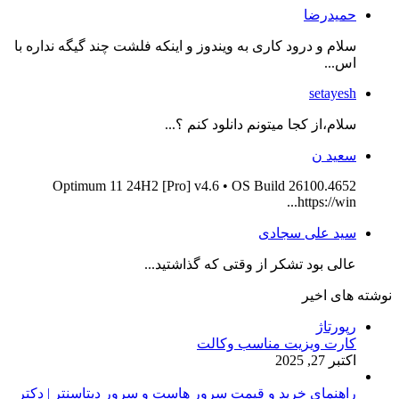
حمیدرضا
سلام و درود کاری به ویندوز و اینکه فلشت چند گیگه نداره با
اس...
setayesh
سلام،از کجا میتونم دانلود کنم ؟...
سعید ن
Optimum 11 24H2 [Pro] v4.6 • OS Build 26100.4652
https://win...
سید علی سجادی
عالی بود تشکر از وقتی که گذاشتید...
نوشته های اخیر
رپورتاژ
کارت ویزیت مناسب وکالت
اکتبر 27, 2025
راهنمای خرید و قیمت سرور هاست و سرور دیتاسنتر | دکتر