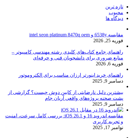
تازه ترین
محبوب
دیدگاه ها
مقایسه 6538y و intel xeon platinum 8470q oem
فوریه 25, 2026
راهنمای جامع کتاب‌های کلیدی رشته مهندسی کامپیوتر –
منابع ضروری برای دانشجویان فنی و حرفه‌ای
فوریه 6, 2026
راهنمای خرید اینورتر ارزان مناسب برای الکتروموتور
دسامبر 9, 2025
بیشترین دلیل نارضایتی از کابین دوش چیست؟ گزارشی از
پشت صحنه پروژه‌های واقعی آریان جام
دسامبر 9, 2025
مقایسه اندروید 16 و iOS 26.1: بررسی کامل سرعت، امنیت
و تجربه کاربری
نوامبر 17, 2025