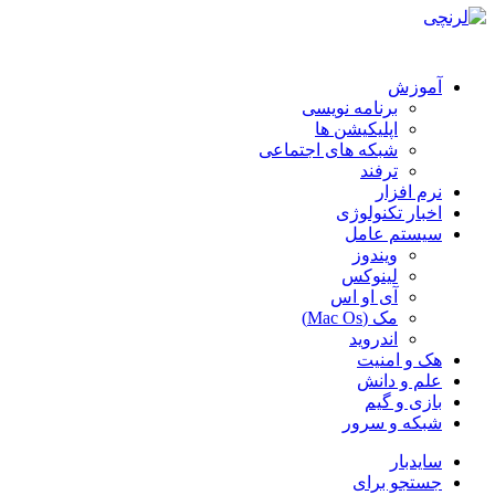
آموزش
برنامه نویسی
اپلیکیشن ها
شبکه های اجتماعی
ترفند
نرم افزار
اخبار تکنولوژی
سیستم عامل
ویندوز
لینوکس
آی او اس
مک (Mac Os)
اندروید
هک و امنیت
علم و دانش
بازی و گیم
شبکه و سرور
سایدبار
جستجو برای