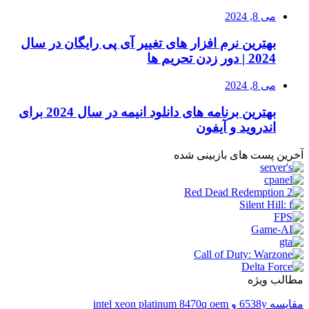
می 8, 2024
بهترین نرم افزار های تغییر آی پی رایگان در سال
2024 | دور زدن تحریم ها
می 8, 2024
بهترین برنامه های دانلود انیمه در سال 2024 برای
اندروید و آیفون
آخرین پست های بازبینی شده
مطالب ویژه
مقایسه 6538y و intel xeon platinum 8470q oem