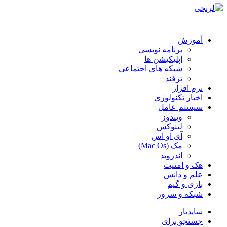
آموزش
برنامه نویسی
اپلیکیشن ها
شبکه های اجتماعی
ترفند
نرم افزار
اخبار تکنولوژی
سیستم عامل
ویندوز
لینوکس
آی او اس
مک (Mac Os)
اندروید
هک و امنیت
علم و دانش
بازی و گیم
شبکه و سرور
سایدبار
جستجو برای