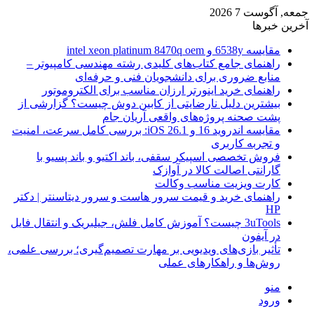
جمعه, آگوست 7 2026
آخرین خبرها
مقایسه 6538y و intel xeon platinum 8470q oem
راهنمای جامع کتاب‌های کلیدی رشته مهندسی کامپیوتر –
منابع ضروری برای دانشجویان فنی و حرفه‌ای
راهنمای خرید اینورتر ارزان مناسب برای الکتروموتور
بیشترین دلیل نارضایتی از کابین دوش چیست؟ گزارشی از
پشت صحنه پروژه‌های واقعی آریان جام
مقایسه اندروید 16 و iOS 26.1: بررسی کامل سرعت، امنیت
و تجربه کاربری
فروش تخصصی اسپیکر سقفی، باند اکتیو و باند پسیو با
گارانتی اصالت کالا در آوازک
کارت ویزیت مناسب وکالت
راهنمای خرید و قیمت سرور هاست و سرور دیتاسنتر | دکتر
HP
3uTools چیست؟ آموزش کامل فلش، جیلبریک و انتقال فایل
در آیفون
تأثیر بازی‌های ویدیویی بر مهارت تصمیم‌گیری؛ بررسی علمی،
روش‌ها و راهکارهای عملی
منو
ورود