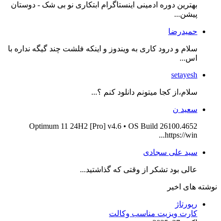
بهترین دوره ادمینی اینستاگرام ابتکاری نو بی شک - دوستان
پیشن...
حمیدرضا
سلام و درود کاری به ویندوز و اینکه فلشت چند گیگه نداره با
اس...
setayesh
سلام،از کجا میتونم دانلود کنم ؟...
سعید ن
Optimum 11 24H2 [Pro] v4.6 • OS Build 26100.4652
https://win...
سید علی سجادی
عالی بود تشکر از وقتی که گذاشتید...
نوشته های اخیر
رپورتاژ
کارت ویزیت مناسب وکالت