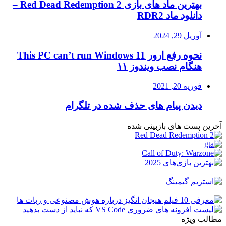
بهترین ماد های بازی Red Dead Redemption 2 –
دانلود ماد RDR2
آوریل 29, 2024
نحوه رفع ارور This PC can’t run Windows 11
هنگام نصب ویندوز ۱۱
فوریه 20, 2021
دیدن پیام های حذف شده در تلگرام
آخرین پست های بازبینی شده
مطالب ویژه