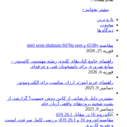
بیشتر بخوانید »
تازه ترین
محبوب
دیدگاه ها
مقایسه 6538y و intel xeon platinum 8470q oem
فوریه 25, 2026
راهنمای جامع کتاب‌های کلیدی رشته مهندسی کامپیوتر –
منابع ضروری برای دانشجویان فنی و حرفه‌ای
فوریه 6, 2026
راهنمای خرید اینورتر ارزان مناسب برای الکتروموتور
دسامبر 9, 2025
بیشترین دلیل نارضایتی از کابین دوش چیست؟ گزارشی از
پشت صحنه پروژه‌های واقعی آریان جام
دسامبر 9, 2025
مقایسه اندروید 16 و iOS 26.1: بررسی کامل سرعت، امنیت
و تجربه کاربری