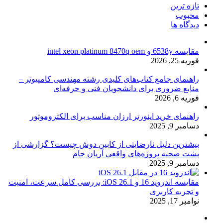
تازه ترین
محبوب
دیدگاه ها
مقایسه 6538y و intel xeon platinum 8470q oem
فوریه 25, 2026
راهنمای جامع کتاب‌های کلیدی رشته مهندسی کامپیوتر –
منابع ضروری برای دانشجویان فنی و حرفه‌ای
فوریه 6, 2026
راهنمای خرید اینورتر ارزان مناسب برای الکتروموتور
دسامبر 9, 2025
بیشترین دلیل نارضایتی از کابین دوش چیست؟ گزارشی از
پشت صحنه پروژه‌های واقعی آریان جام
دسامبر 9, 2025
مقایسه اندروید 16 و iOS 26.1: بررسی کامل سرعت، امنیت
و تجربه کاربری
نوامبر 17, 2025