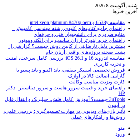
شنبه, آگوست 8 2026
آخرین خبرها
مقایسه 6538y و intel xeon platinum 8470q oem
راهنمای جامع کتاب‌های کلیدی رشته مهندسی کامپیوتر –
منابع ضروری برای دانشجویان فنی و حرفه‌ای
راهنمای خرید اینورتر ارزان مناسب برای الکتروموتور
بیشترین دلیل نارضایتی از کابین دوش چیست؟ گزارشی از
پشت صحنه پروژه‌های واقعی آریان جام
مقایسه اندروید 16 و iOS 26.1: بررسی کامل سرعت، امنیت
و تجربه کاربری
فروش تخصصی اسپیکر سقفی، باند اکتیو و باند پسیو با
گارانتی اصالت کالا در آوازک
کارت ویزیت مناسب وکالت
راهنمای خرید و قیمت سرور هاست و سرور دیتاسنتر | دکتر
HP
3uTools چیست؟ آموزش کامل فلش، جیلبریک و انتقال فایل
در آیفون
تأثیر بازی‌های ویدیویی بر مهارت تصمیم‌گیری؛ بررسی علمی،
روش‌ها و راهکارهای عملی
منو
ورود