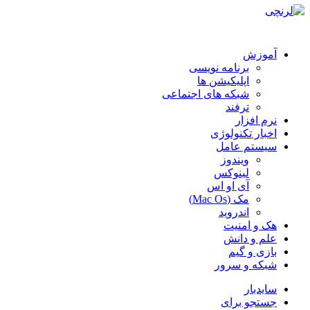
آموزش
برنامه نویسی
اپلیکیشن ها
شبکه های اجتماعی
ترفند
نرم افزار
اخبار تکنولوژی
سیستم عامل
ویندوز
لینوکس
آی او اس
مک (Mac Os)
اندروید
هک و امنیت
علم و دانش
بازی و گیم
شبکه و سرور
سایدبار
جستجو برای