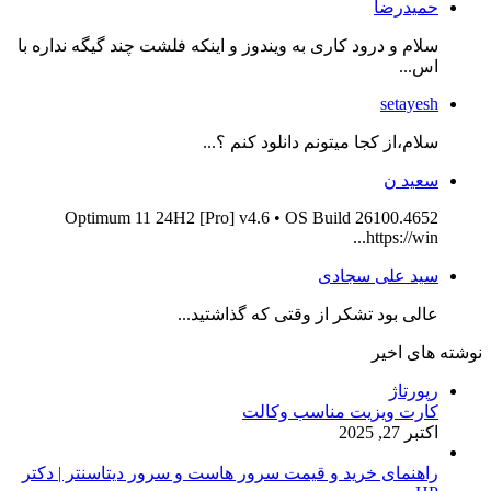
حمیدرضا
سلام و درود کاری به ویندوز و اینکه فلشت چند گیگه نداره با
اس...
setayesh
سلام،از کجا میتونم دانلود کنم ؟...
سعید ن
Optimum 11 24H2 [Pro] v4.6 • OS Build 26100.4652
https://win...
سید علی سجادی
عالی بود تشکر از وقتی که گذاشتید...
نوشته های اخیر
رپورتاژ
کارت ویزیت مناسب وکالت
اکتبر 27, 2025
راهنمای خرید و قیمت سرور هاست و سرور دیتاسنتر | دکتر