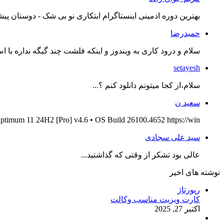
بهترین دوره ادمینی اینستاگرام ابتکاری نو بی شک - دوستان پیش
حمیدرضا
سلام و درود کاری به ویندوز و اینکه فلشت چند گیگه نداره با اس
setayesh
سلام،از کجا میتونم دانلود کنم ؟...
سعید ن
ptimum 11 24H2 [Pro] v4.6 • OS Build 26100.4652 https://win...
سید علی سجادی
عالی بود تشکر از وقتی که گذاشتید...
نوشته های اخیر
رپورتاژ
کارت ویزیت مناسب وکالت
اکتبر 27, 2025