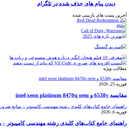
دیدن پیام های حذف شده در تلگرام
آخرین پست های بازبینی شده
مطالب ویژه
مقایسه 6538y و intel xeon platinum 8470q oem
فوریه 25, 2026
مقایسه 6538y و intel xeon platinum 8470q oem
راهنمای جامع کتاب‌های کلیدی رشته مهندسی کامپیوتر – منابع ضرور
فوریه 6, 2026
راهنمای جامع کتاب‌های کلیدی رشته مهندسی کامپیوتر – م