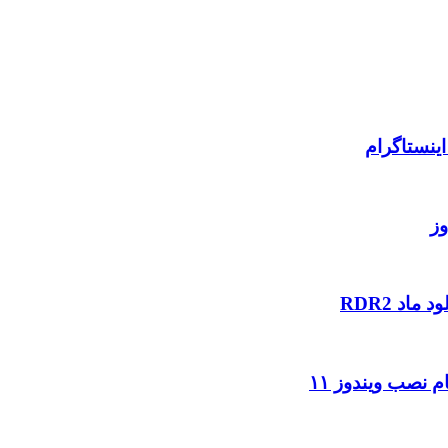
ینستاگرام
وز