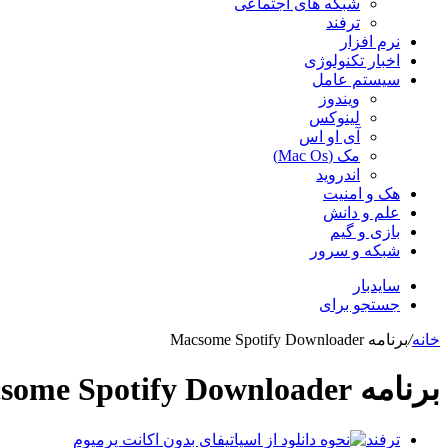
شبکه های اجتماعی
ترفند
نرم افزار
اخبار تکنولوژی
سیستم عامل
ویندوز
لینوکس
آی او اس
مک (Mac Os)
اندروید
هک و امنیت
علم و دانش
بازی و گیم
شبکه و سرور
سایدبار
جستجو برای
خانه
/
برنامه Macsome Spotify Downloader
برنامه Macsome Spotify Downloader
ترفند