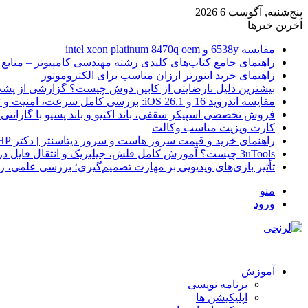
پنج‌شنبه, آگوست 6 2026
آخرین خبرها
مقایسه 6538y و intel xeon platinum 8470q oem
راهنمای جامع کتاب‌های کلیدی رشته مهندسی کامپیوتر – منابع
راهنمای خرید اینورتر ارزان مناسب برای الکتروموتور
بیشترین دلیل نارضایتی از کابین دوش چیست؟ گزارشی از پشت
مقایسه اندروید 16 و iOS 26.1: بررسی کامل سرعت، امنیت و تجربه کاربری
فروش تخصصی اسپیکر سقفی، باند اکتیو و باند پسیو با گارانتی 
کارت ویزیت مناسب وکالت
راهنمای خرید و قیمت سرور هاست و سرور دیتاسنتر | دکتر HP
3uTools چیست؟ آموزش کامل فلش، جیلبریک و انتقال فایل در آیفون
تأثیر بازی‌های ویدیویی بر مهارت تصمیم‌گیری؛ بررسی علمی، 
منو
ورود
آموزش
برنامه نویسی
اپلیکیشن ها