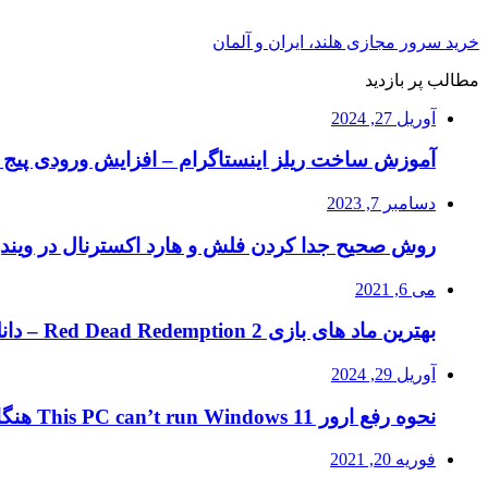
خرید سرور مجازی هلند، ایران و آلمان
مطالب پر بازدید
آوریل 27, 2024
آموزش ساخت ریلز اینستاگرام – افزایش ورودی پیج ا
دسامبر 7, 2023
روش صحیح جدا کردن فلش و هارد اکسترنال در ویند
می 6, 2021
بهترین ماد های بازی Red Dead Redemption 2 – دانلود ماد RDR2
آوریل 29, 2024
نحوه رفع ارور This PC can’t run Windows 11 هنگام نصب ویندوز ۱۱
فوریه 20, 2021