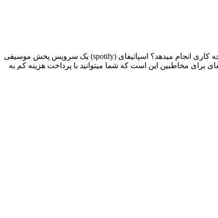
شاید قبل از پرداختن به موضوع آموزش دانلود از اسپاتیفای بدون اکانت پرمیوم ، نیاز باشد توضیح دهیم اسپاتیفای – Spotify چیست و چه کاری انجام میدهد؟ اسپاتیفای (spotify) یک سرویس پخش موسیقی
ی برای مخاطبین این است که شما میتوانید با پرداخت هزینه کم به