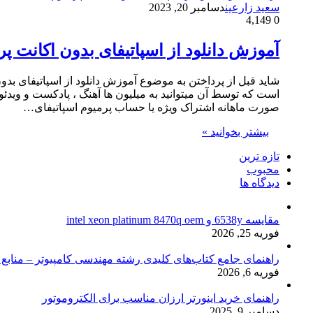
سعید زارعین
دسامبر 20, 2023
4,149
0
آموزش دانلود از اسپاتیفای بدون اکانت پرمیوم |
است که توسط آن میتوانید به میلیون ها آهنگ ، پادکست و ویدئ
صورت ماهانه اشتراک ویژه یا حساب پرمیوم اسپاتیفای…
بیشتر بخوانید »
تازه ترین
محبوب
دیدگاه ها
مقایسه 6538y و intel xeon platinum 8470q oem
فوریه 25, 2026
راهنمای جامع کتاب‌های کلیدی رشته مهندسی کامپیوتر – منابع
فوریه 6, 2026
راهنمای خرید اینورتر ارزان مناسب برای الکتروموتور
دسامبر 9, 2025