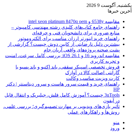
یکشنبه, آگوست 9 2026
آخرین خبرها
مقایسه 6538y و intel xeon platinum 8470q oem
راهنمای جامع کتاب‌های کلیدی رشته مهندسی کامپیوتر –
منابع ضروری برای دانشجویان فنی و حرفه‌ای
راهنمای خرید اینورتر ارزان مناسب برای الکتروموتور
بیشترین دلیل نارضایتی از کابین دوش چیست؟ گزارشی از
پشت صحنه پروژه‌های واقعی آریان جام
مقایسه اندروید 16 و iOS 26.1: بررسی کامل سرعت، امنیت
و تجربه کاربری
فروش تخصصی اسپیکر سقفی، باند اکتیو و باند پسیو با
گارانتی اصالت کالا در آوازک
کارت ویزیت مناسب وکالت
راهنمای خرید و قیمت سرور هاست و سرور دیتاسنتر | دکتر
HP
3uTools چیست؟ آموزش کامل فلش، جیلبریک و انتقال فایل
در آیفون
تأثیر بازی‌های ویدیویی بر مهارت تصمیم‌گیری؛ بررسی علمی،
روش‌ها و راهکارهای عملی
منو
ورود