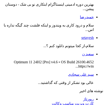
بهترین دوره ادمینی اینستاگرام ابتکاری نو بی شک - دوستان
پیشن...
حمیدرضا
سلام و درود کاری به ویندوز و اینکه فلشت چند گیگه نداره با
اس...
setayesh
سلام،از کجا میتونم دانلود کنم ؟...
سعید ن
Optimum 11 24H2 [Pro] v4.6 • OS Build 26100.4652
https://win...
سید علی سجادی
عالی بود تشکر از وقتی که گذاشتید...
نوشته های اخیر
رپورتاژ
کارت ویزیت مناسب وکالت