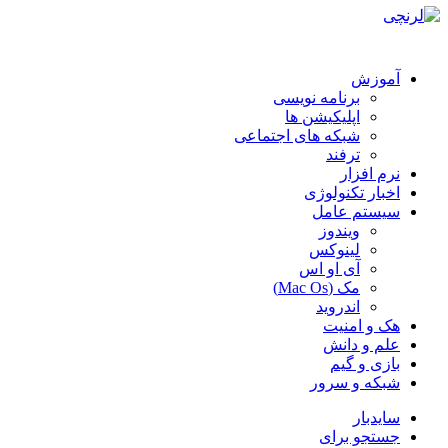
آموزش
برنامه نویسی
اپلیکیشن ها
شبکه های اجتماعی
ترفند
نرم افزار
اخبار تکنولوژی
سیستم عامل
ویندوز
لینوکس
آی او اس
مک (Mac Os)
اندروید
هک و امنیت
علم و دانش
بازی و گیم
شبکه و سرور
سایدبار
جستجو برای