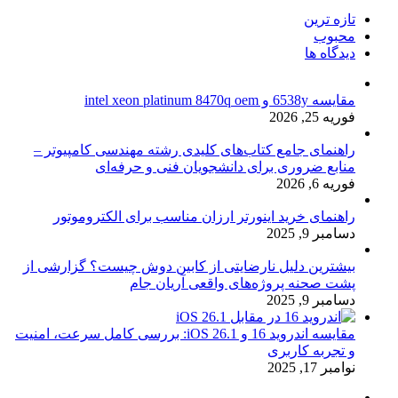
تازه ترین
محبوب
دیدگاه ها
مقایسه 6538y و intel xeon platinum 8470q oem
فوریه 25, 2026
راهنمای جامع کتاب‌های کلیدی رشته مهندسی کامپیوتر –
منابع ضروری برای دانشجویان فنی و حرفه‌ای
فوریه 6, 2026
راهنمای خرید اینورتر ارزان مناسب برای الکتروموتور
دسامبر 9, 2025
بیشترین دلیل نارضایتی از کابین دوش چیست؟ گزارشی از
پشت صحنه پروژه‌های واقعی آریان جام
دسامبر 9, 2025
مقایسه اندروید 16 و iOS 26.1: بررسی کامل سرعت، امنیت
و تجربه کاربری
نوامبر 17, 2025