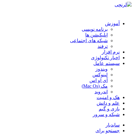
آموزش
برنامه نویسی
اپلیکیشن ها
شبکه های اجتماعی
ترفند
نرم افزار
اخبار تکنولوژی
سیستم عامل
ویندوز
لینوکس
آی او اس
مک (Mac Os)
اندروید
هک و امنیت
علم و دانش
بازی و گیم
شبکه و سرور
سایدبار
جستجو برای