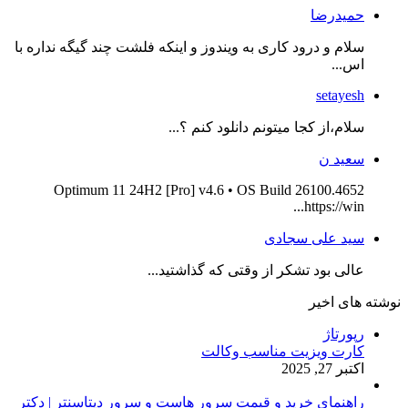
حمیدرضا
سلام و درود کاری به ویندوز و اینکه فلشت چند گیگه نداره با
اس...
setayesh
سلام،از کجا میتونم دانلود کنم ؟...
سعید ن
Optimum 11 24H2 [Pro] v4.6 • OS Build 26100.4652
https://win...
سید علی سجادی
عالی بود تشکر از وقتی که گذاشتید...
نوشته های اخیر
رپورتاژ
کارت ویزیت مناسب وکالت
اکتبر 27, 2025
راهنمای خرید و قیمت سرور هاست و سرور دیتاسنتر | دکتر