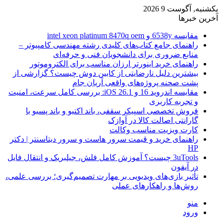
یکشنبه, آگوست 9 2026
آخرین خبرها
مقایسه 6538y و intel xeon platinum 8470q oem
راهنمای جامع کتاب‌های کلیدی رشته مهندسی کامپیوتر –
منابع ضروری برای دانشجویان فنی و حرفه‌ای
راهنمای خرید اینورتر ارزان مناسب برای الکتروموتور
بیشترین دلیل نارضایتی از کابین دوش چیست؟ گزارشی از
پشت صحنه پروژه‌های واقعی آریان جام
مقایسه اندروید 16 و iOS 26.1: بررسی کامل سرعت، امنیت
و تجربه کاربری
فروش تخصصی اسپیکر سقفی، باند اکتیو و باند پسیو با
گارانتی اصالت کالا در آوازک
کارت ویزیت مناسب وکالت
راهنمای خرید و قیمت سرور هاست و سرور دیتاسنتر | دکتر
HP
3uTools چیست؟ آموزش کامل فلش، جیلبریک و انتقال فایل
در آیفون
تأثیر بازی‌های ویدیویی بر مهارت تصمیم‌گیری؛ بررسی علمی،
روش‌ها و راهکارهای عملی
منو
ورود