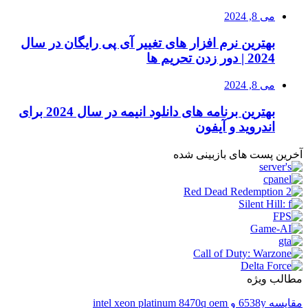
می 8, 2024
بهترین نرم افزار های تغییر آی پی رایگان در سال
2024 | دور زدن تحریم ها
می 8, 2024
بهترین برنامه های دانلود انیمه در سال 2024 برای
اندروید و آیفون
آخرین پست های بازبینی شده
مطالب ویژه
مقایسه 6538y و intel xeon platinum 8470q oem