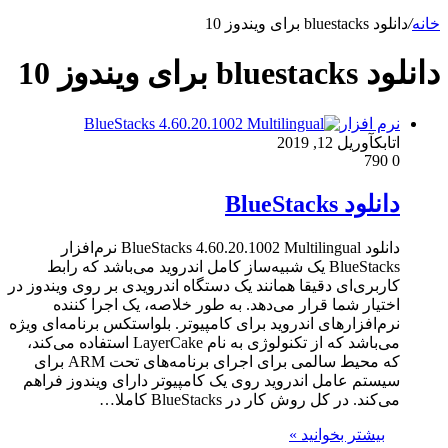
خانه
/
دانلود bluestacks برای ویندوز 10
دانلود bluestacks برای ویندوز 10
نرم افزار
اتابک
آوریل 12, 2019
790
0
دانلود BlueStacks
دانلود BlueStacks 4.60.20.1002 Multilingual نرم‌افزار
BlueStacks یک شبیه‌ساز کامل اندروید می‌باشد که رابط
کاربری‌ای دقیقا همانند یک دستگاه اندرویدی بر روی ویندوز در
اختیار شما قرار می‌دهد. به طور خلاصه، یک اجرا کننده
نرم‌افزارهای اندروید برای کامپیوتر. بلواستکس برنامه‌ای ویژه
می‌باشد که از تکنولوژی به نام LayerCake استفاده می‌کند،
که محیط سالمی برای اجرای برنامه‌های تحت ARM برای
سیستم عامل اندروید روی یک کامپیوتر دارای ویندوز فراهم
می‌کند. در کل روش کار در BlueStacks کاملا…
بیشتر بخوانید »