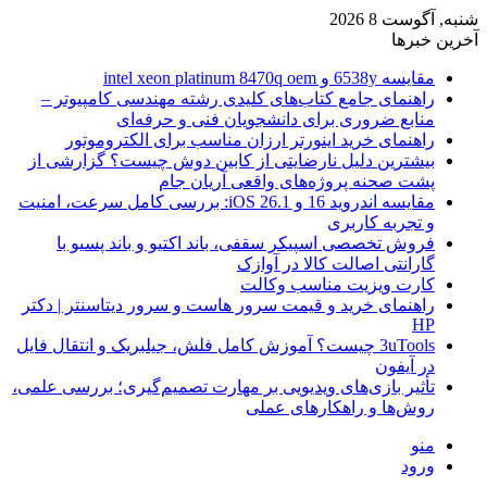
شنبه, آگوست 8 2026
آخرین خبرها
مقایسه 6538y و intel xeon platinum 8470q oem
راهنمای جامع کتاب‌های کلیدی رشته مهندسی کامپیوتر –
منابع ضروری برای دانشجویان فنی و حرفه‌ای
راهنمای خرید اینورتر ارزان مناسب برای الکتروموتور
بیشترین دلیل نارضایتی از کابین دوش چیست؟ گزارشی از
پشت صحنه پروژه‌های واقعی آریان جام
مقایسه اندروید 16 و iOS 26.1: بررسی کامل سرعت، امنیت
و تجربه کاربری
فروش تخصصی اسپیکر سقفی، باند اکتیو و باند پسیو با
گارانتی اصالت کالا در آوازک
کارت ویزیت مناسب وکالت
راهنمای خرید و قیمت سرور هاست و سرور دیتاسنتر | دکتر
HP
3uTools چیست؟ آموزش کامل فلش، جیلبریک و انتقال فایل
در آیفون
تأثیر بازی‌های ویدیویی بر مهارت تصمیم‌گیری؛ بررسی علمی،
روش‌ها و راهکارهای عملی
منو
ورود