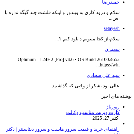
حمیدرضا
سلام و درود کاری به ویندوز و اینکه فلشت چند گیگه نداره با
اس...
setayesh
سلام،از کجا میتونم دانلود کنم ؟...
سعید ن
Optimum 11 24H2 [Pro] v4.6 • OS Build 26100.4652
https://win...
سید علی سجادی
عالی بود تشکر از وقتی که گذاشتید...
نوشته های اخیر
رپورتاژ
کارت ویزیت مناسب وکالت
اکتبر 27, 2025
راهنمای خرید و قیمت سرور هاست و سرور دیتاسنتر | دکتر