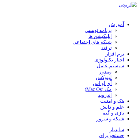
آموزش
برنامه نویسی
اپلیکیشن ها
شبکه های اجتماعی
ترفند
نرم افزار
اخبار تکنولوژی
سیستم عامل
ویندوز
لینوکس
آی او اس
مک (Mac Os)
اندروید
هک و امنیت
علم و دانش
بازی و گیم
شبکه و سرور
سایدبار
جستجو برای