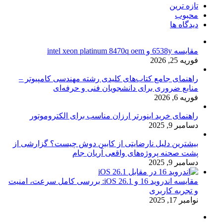
تازه ترین
محبوب
دیدگاه ها
مقایسه 6538y و intel xeon platinum 8470q oem
فوریه 25, 2026
راهنمای جامع کتاب‌های کلیدی رشته مهندسی کامپیوتر –
منابع ضروری برای دانشجویان فنی و حرفه‌ای
فوریه 6, 2026
راهنمای خرید اینورتر ارزان مناسب برای الکتروموتور
دسامبر 9, 2025
بیشترین دلیل نارضایتی از کابین دوش چیست؟ گزارشی از
پشت صحنه پروژه‌های واقعی آریان جام
دسامبر 9, 2025
مقایسه اندروید 16 و iOS 26.1: بررسی کامل سرعت، امنیت
و تجربه کاربری
نوامبر 17, 2025