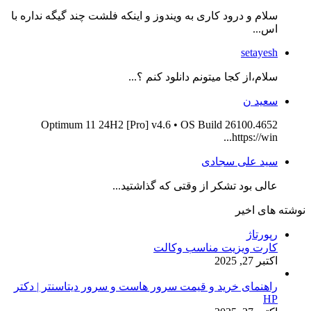
سلام و درود کاری به ویندوز و اینکه فلشت چند گیگه نداره با
اس...
setayesh
سلام،از کجا میتونم دانلود کنم ؟...
سعید ن
Optimum 11 24H2 [Pro] v4.6 • OS Build 26100.4652
https://win...
سید علی سجادی
عالی بود تشکر از وقتی که گذاشتید...
نوشته های اخیر
رپورتاژ
کارت ویزیت مناسب وکالت
اکتبر 27, 2025
راهنمای خرید و قیمت سرور هاست و سرور دیتاسنتر | دکتر
HP