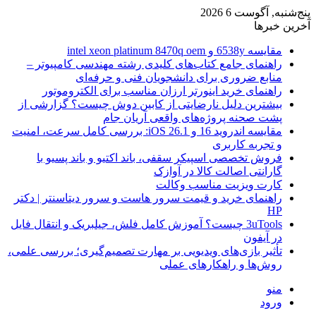
پنج‌شنبه, آگوست 6 2026
آخرین خبرها
مقایسه 6538y و intel xeon platinum 8470q oem
راهنمای جامع کتاب‌های کلیدی رشته مهندسی کامپیوتر –
منابع ضروری برای دانشجویان فنی و حرفه‌ای
راهنمای خرید اینورتر ارزان مناسب برای الکتروموتور
بیشترین دلیل نارضایتی از کابین دوش چیست؟ گزارشی از
پشت صحنه پروژه‌های واقعی آریان جام
مقایسه اندروید 16 و iOS 26.1: بررسی کامل سرعت، امنیت
و تجربه کاربری
فروش تخصصی اسپیکر سقفی، باند اکتیو و باند پسیو با
گارانتی اصالت کالا در آوازک
کارت ویزیت مناسب وکالت
راهنمای خرید و قیمت سرور هاست و سرور دیتاسنتر | دکتر
HP
3uTools چیست؟ آموزش کامل فلش، جیلبریک و انتقال فایل
در آیفون
تأثیر بازی‌های ویدیویی بر مهارت تصمیم‌گیری؛ بررسی علمی،
روش‌ها و راهکارهای عملی
منو
ورود