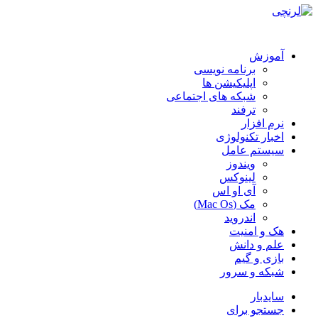
آموزش
برنامه نویسی
اپلیکیشن ها
شبکه های اجتماعی
ترفند
نرم افزار
اخبار تکنولوژی
سیستم عامل
ویندوز
لینوکس
آی او اس
مک (Mac Os)
اندروید
هک و امنیت
علم و دانش
بازی و گیم
شبکه و سرور
سایدبار
جستجو برای