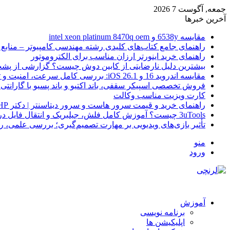
جمعه, آگوست 7 2026
آخرین خبرها
مقایسه 6538y و intel xeon platinum 8470q oem
راهنمای جامع کتاب‌های کلیدی رشته مهندسی کامپیوتر – منابع
راهنمای خرید اینورتر ارزان مناسب برای الکتروموتور
بیشترین دلیل نارضایتی از کابین دوش چیست؟ گزارشی از پشت
مقایسه اندروید 16 و iOS 26.1: بررسی کامل سرعت، امنیت و تجربه کاربری
فروش تخصصی اسپیکر سقفی، باند اکتیو و باند پسیو با گارانتی 
کارت ویزیت مناسب وکالت
راهنمای خرید و قیمت سرور هاست و سرور دیتاسنتر | دکتر HP
3uTools چیست؟ آموزش کامل فلش، جیلبریک و انتقال فایل در آیفون
تأثیر بازی‌های ویدیویی بر مهارت تصمیم‌گیری؛ بررسی علمی، 
منو
ورود
آموزش
برنامه نویسی
اپلیکیشن ها