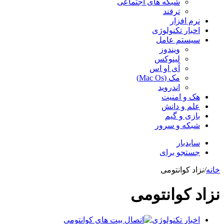
شبکه های اجتماعی
ترفند
نرم افزار
اخبار تکنولوژی
سیستم عامل
ویندوز
لینوکس
آی او اس
مک (Mac Os)
اندروید
هک و امنیت
علم و دانش
بازی و گیم
شبکه و سرور
سایدبار
جستجو برای
خانه
/
نزاد کوانتومی
نزاد کوانتومی
اخبار تکنولوژی