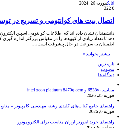
اتابک
فوریه 26, 2024
322
0
اتصال بیت های کوانتومی و تسریع در تو
دانشمندان نشان داده اند که اطلاعات کوانتومی اسپین الکترون
دهد تا تعداد زیادی از کوبیدها را در مقیاس بزرگتر اندازه گیری
اطمینان به سرعت در حال پیشرفت است،…
بیشتر بخوانید »
تازه ترین
محبوب
دیدگاه ها
مقایسه 6538y و intel xeon platinum 8470q oem
فوریه 25, 2026
راهنمای جامع کتاب‌های کلیدی رشته مهندسی کامپیوتر – منابع
فوریه 6, 2026
راهنمای خرید اینورتر ارزان مناسب برای الکتروموتور
دسامبر 9, 2025