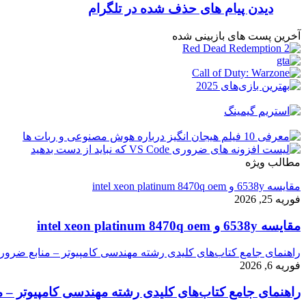
دیدن پیام های حذف شده در تلگرام
آخرین پست های بازبینی شده
مطالب ویژه
مقایسه 6538y و intel xeon platinum 8470q oem
فوریه 25, 2026
مقایسه 6538y و intel xeon platinum 8470q oem
راهنمای جامع کتاب‌های کلیدی رشته مهندسی کامپیوتر – منابع ضرور
فوریه 6, 2026
راهنمای جامع کتاب‌های کلیدی رشته مهندسی کامپیوتر – م