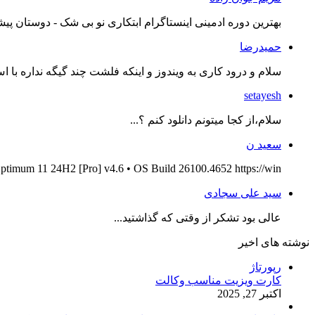
بهترین دوره ادمینی اینستاگرام ابتکاری نو بی شک - دوستان پیش
حمیدرضا
سلام و درود کاری به ویندوز و اینکه فلشت چند گیگه نداره با اس
setayesh
سلام،از کجا میتونم دانلود کنم ؟...
سعید ن
ptimum 11 24H2 [Pro] v4.6 • OS Build 26100.4652 https://win...
سید علی سجادی
عالی بود تشکر از وقتی که گذاشتید...
نوشته های اخیر
رپورتاژ
کارت ویزیت مناسب وکالت
اکتبر 27, 2025