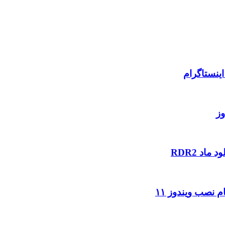
ینستاگرام
وز