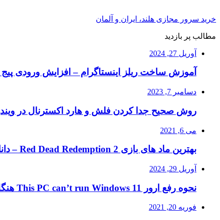
خرید سرور مجازی هلند، ایران و آلمان
مطالب پر بازدید
آوریل 27, 2024
آموزش ساخت ریلز اینستاگرام – افزایش ورودی پیج ا
دسامبر 7, 2023
روش صحیح جدا کردن فلش و هارد اکسترنال در ویند
می 6, 2021
بهترین ماد های بازی Red Dead Redemption 2 – دانلود ماد RDR2
آوریل 29, 2024
نحوه رفع ارور This PC can’t run Windows 11 هنگام نصب ویندوز ۱۱
فوریه 20, 2021