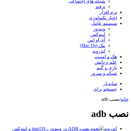
شبکه های اجتماعی
ترفند
نرم افزار
اخبار تکنولوژی
سیستم عامل
ویندوز
لینوکس
آی او اس
مک (Mac Os)
اندروید
هک و امنیت
علم و دانش
بازی و گیم
شبکه و سرور
سایدبار
جستجو برای
خانه
/
نصب adb
نصب adb
اندروید