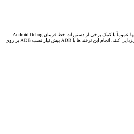
دسترسی به چندین ویژگی پلتفرم اندروید تنها از طریق مسیرها و روش هایی قابل دسترسی است که از دید کاربر عادی پنهان است. اینها عموماً با کمک برخی از دستورات خط فرمان Android Debug
Bridge (ADB) انجام می‌شوند، ابزاری که گوگل برای توسعه‌دهندگان ارائه می‌کند تا بخش‌های مختلف برنامه‌ها یا سیستم خود را اشکال‌زدایی کنند. انجام این ترفند ها با ADB پیش نیاز نصب ADB بر روی