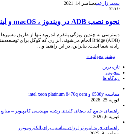
سعید زارعین
دسامبر 14, 2021
555
0
نحوه نصب ADB در ویندوز ، macOS و لینوکس
رایانه شما است. بنابراین، در این راهنما و…
بیشتر بخوانید »
تازه ترین
محبوب
دیدگاه ها
مقایسه 6538y و intel xeon platinum 8470q oem
فوریه 25, 2026
راهنمای جامع کتاب‌های کلیدی رشته مهندسی کامپیوتر – منابع
فوریه 6, 2026
راهنمای خرید اینورتر ارزان مناسب برای الکتروموتور
دسامبر 9, 2025