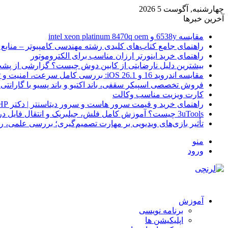
چهارشنبه, آگوست 5 2026
آخرین خبرها
مقایسه 6538y و intel xeon platinum 8470q oem
راهنمای جامع کتاب‌های کلیدی رشته مهندسی کامپیوتر – منابع
راهنمای خرید اینورتر ارزان مناسب برای الکتروموتور
بیشترین دلیل نارضایتی از کابین دوش چیست؟ گزارشی از پشت
مقایسه اندروید 16 و iOS 26.1: بررسی کامل سرعت، امنیت و تجربه کاربری
فروش تخصصی اسپیکر سقفی، باند اکتیو و باند پسیو با گارانتی 
کارت ویزیت مناسب وکالت
راهنمای خرید و قیمت سرور هاست و سرور دیتاسنتر | دکتر HP
3uTools چیست؟ آموزش کامل فلش، جیلبریک و انتقال فایل در آیفون
تأثیر بازی‌های ویدیویی بر مهارت تصمیم‌گیری؛ بررسی علمی، 
منو
ورود
آموزش
برنامه نویسی
اپلیکیشن ها