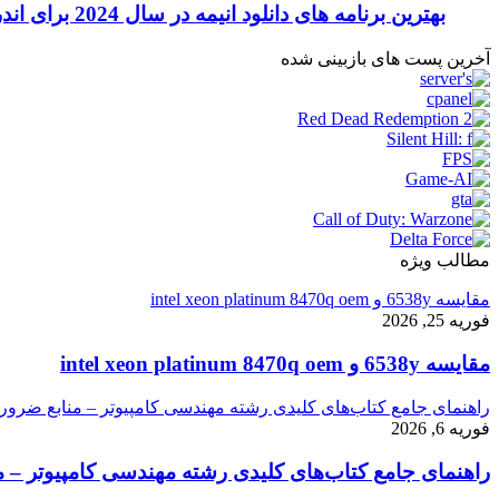
بهترین برنامه های دانلود انیمه در سال 2024 برای اندروید و آیفون
آخرین پست های بازبینی شده
مطالب ویژه
مقایسه 6538y و intel xeon platinum 8470q oem
فوریه 25, 2026
مقایسه 6538y و intel xeon platinum 8470q oem
راهنمای جامع کتاب‌های کلیدی رشته مهندسی کامپیوتر – منابع ضرور
فوریه 6, 2026
راهنمای جامع کتاب‌های کلیدی رشته مهندسی کامپیوتر – م