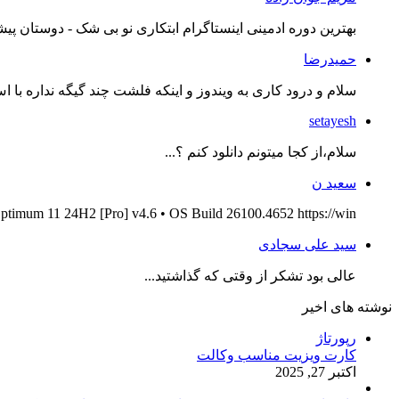
بهترین دوره ادمینی اینستاگرام ابتکاری نو بی شک - دوستان پیش
حمیدرضا
سلام و درود کاری به ویندوز و اینکه فلشت چند گیگه نداره با اس
setayesh
سلام،از کجا میتونم دانلود کنم ؟...
سعید ن
ptimum 11 24H2 [Pro] v4.6 • OS Build 26100.4652 https://win...
سید علی سجادی
عالی بود تشکر از وقتی که گذاشتید...
نوشته های اخیر
رپورتاژ
کارت ویزیت مناسب وکالت
اکتبر 27, 2025