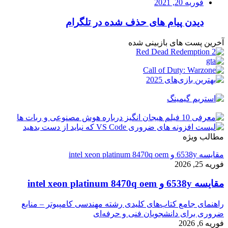
فوریه 20, 2021
دیدن پیام های حذف شده در تلگرام
آخرین پست های بازبینی شده
مطالب ویژه
مقایسه 6538y و intel xeon platinum 8470q oem
فوریه 25, 2026
مقایسه 6538y و intel xeon platinum 8470q oem
راهنمای جامع کتاب‌های کلیدی رشته مهندسی کامپیوتر – منابع
ضروری برای دانشجویان فنی و حرفه‌ای
فوریه 6, 2026