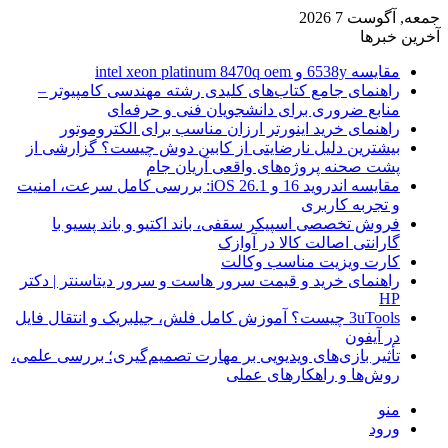
جمعه, آگوست 7 2026
آخرین خبرها
مقایسه 6538y و intel xeon platinum 8470q oem
راهنمای جامع کتاب‌های کلیدی رشته مهندسی کامپیوتر –
منابع ضروری برای دانشجویان فنی و حرفه‌ای
راهنمای خرید اینورتر ارزان مناسب برای الکتروموتور
بیشترین دلیل نارضایتی از کابین دوش چیست؟ گزارشی از
پشت صحنه پروژه‌های واقعی آریان جام
مقایسه اندروید 16 و iOS 26.1: بررسی کامل سرعت، امنیت
و تجربه کاربری
فروش تخصصی اسپیکر سقفی، باند اکتیو و باند پسیو با
گارانتی اصالت کالا در آوازک
کارت ویزیت مناسب وکالت
راهنمای خرید و قیمت سرور هاست و سرور دیتاسنتر | دکتر
HP
3uTools چیست؟ آموزش کامل فلش، جیلبریک و انتقال فایل
در آیفون
تأثیر بازی‌های ویدیویی بر مهارت تصمیم‌گیری؛ بررسی علمی،
روش‌ها و راهکارهای عملی
منو
ورود