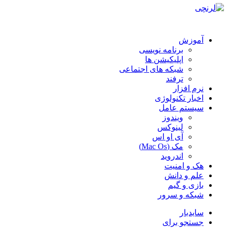
آموزش
برنامه نویسی
اپلیکیشن ها
شبکه های اجتماعی
ترفند
نرم افزار
اخبار تکنولوژی
سیستم عامل
ویندوز
لینوکس
آی او اس
مک (Mac Os)
اندروید
هک و امنیت
علم و دانش
بازی و گیم
شبکه و سرور
سایدبار
جستجو برای