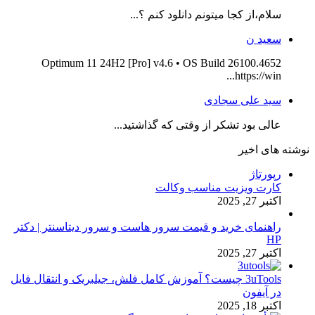
سلام،از کجا میتونم دانلود کنم ؟...
سعید ن
Optimum 11 24H2 [Pro] v4.6 • OS Build 26100.4652
https://win...
سید علی سجادی
عالی بود تشکر از وقتی که گذاشتید...
نوشته های اخیر
رپورتاژ
کارت ویزیت مناسب وکالت
اکتبر 27, 2025
راهنمای خرید و قیمت سرور هاست و سرور دیتاسنتر | دکتر
HP
اکتبر 27, 2025
3uTools چیست؟ آموزش کامل فلش، جیلبریک و انتقال فایل
در آیفون
اکتبر 18, 2025