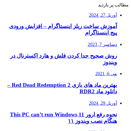
مطالب پر بازدید
آوریل 27, 2024
آموزش ساخت ریلز اینستاگرام – افزایش ورودی
پیج اینستاگرام
دسامبر 7, 2023
روش صحیح جدا کردن فلش و هارد اکسترنال در
ویندوز
می 6, 2021
بهترین ماد های بازی Red Dead Redemption 2 –
دانلود ماد RDR2
آوریل 29, 2024
نحوه رفع ارور This PC can’t run Windows 11
هنگام نصب ویندوز ۱۱