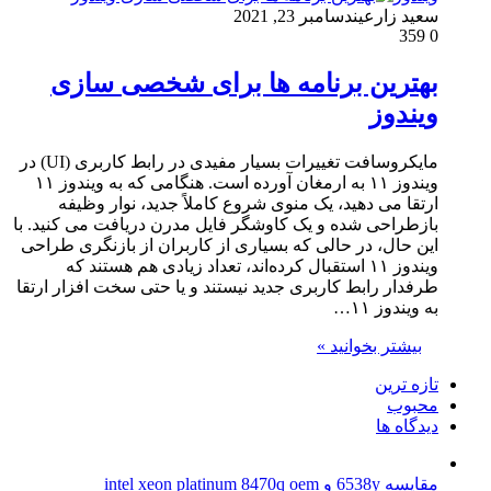
سعید زارعین
دسامبر 23, 2021
359
0
بهترین برنامه ها برای شخصی سازی
ویندوز
مایکروسافت تغییرات بسیار مفیدی در رابط کاربری (UI) در
ویندوز ۱۱ به ارمغان آورده است. هنگامی که به ویندوز ۱۱
ارتقا می دهید، یک منوی شروع کاملاً جدید، نوار وظیفه
بازطراحی شده و یک کاوشگر فایل مدرن دریافت می کنید. با
این حال، در حالی که بسیاری از کاربران از بازنگری طراحی
ویندوز ۱۱ استقبال کرده‌اند، تعداد زیادی هم هستند که
طرفدار رابط کاربری جدید نیستند و یا حتی سخت افزار ارتقا
به ویندوز ۱۱…
بیشتر بخوانید »
تازه ترین
محبوب
دیدگاه ها
مقایسه 6538y و intel xeon platinum 8470q oem