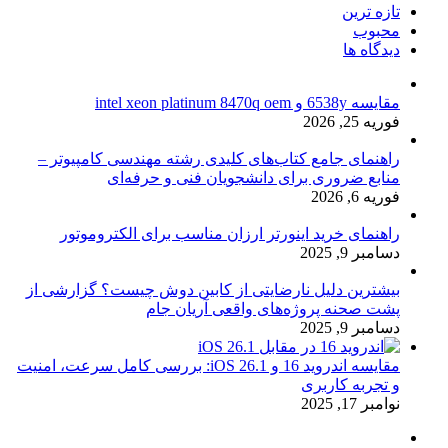
تازه ترین
محبوب
دیدگاه ها
مقایسه 6538y و intel xeon platinum 8470q oem
فوریه 25, 2026
راهنمای جامع کتاب‌های کلیدی رشته مهندسی کامپیوتر –
منابع ضروری برای دانشجویان فنی و حرفه‌ای
فوریه 6, 2026
راهنمای خرید اینورتر ارزان مناسب برای الکتروموتور
دسامبر 9, 2025
بیشترین دلیل نارضایتی از کابین دوش چیست؟ گزارشی از
پشت صحنه پروژه‌های واقعی آریان جام
دسامبر 9, 2025
مقایسه اندروید 16 و iOS 26.1: بررسی کامل سرعت، امنیت
و تجربه کاربری
نوامبر 17, 2025