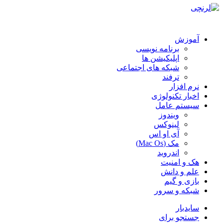
آموزش
برنامه نویسی
اپلیکیشن ها
شبکه های اجتماعی
ترفند
نرم افزار
اخبار تکنولوژی
سیستم عامل
ویندوز
لینوکس
آی او اس
مک (Mac Os)
اندروید
هک و امنیت
علم و دانش
بازی و گیم
شبکه و سرور
سایدبار
جستجو برای