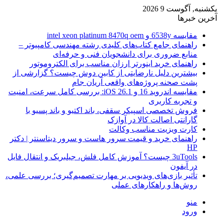
یکشنبه, آگوست 9 2026
آخرین خبرها
مقایسه 6538y و intel xeon platinum 8470q oem
راهنمای جامع کتاب‌های کلیدی رشته مهندسی کامپیوتر –
منابع ضروری برای دانشجویان فنی و حرفه‌ای
راهنمای خرید اینورتر ارزان مناسب برای الکتروموتور
بیشترین دلیل نارضایتی از کابین دوش چیست؟ گزارشی از
پشت صحنه پروژه‌های واقعی آریان جام
مقایسه اندروید 16 و iOS 26.1: بررسی کامل سرعت، امنیت
و تجربه کاربری
فروش تخصصی اسپیکر سقفی، باند اکتیو و باند پسیو با
گارانتی اصالت کالا در آوازک
کارت ویزیت مناسب وکالت
راهنمای خرید و قیمت سرور هاست و سرور دیتاسنتر | دکتر
HP
3uTools چیست؟ آموزش کامل فلش، جیلبریک و انتقال فایل
در آیفون
تأثیر بازی‌های ویدیویی بر مهارت تصمیم‌گیری؛ بررسی علمی،
روش‌ها و راهکارهای عملی
منو
ورود