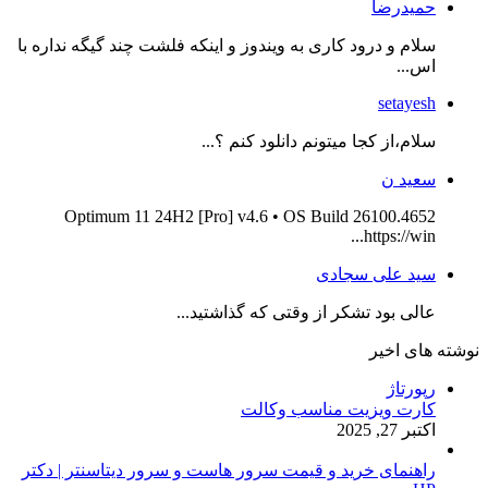
حمیدرضا
سلام و درود کاری به ویندوز و اینکه فلشت چند گیگه نداره با
اس...
setayesh
سلام،از کجا میتونم دانلود کنم ؟...
سعید ن
Optimum 11 24H2 [Pro] v4.6 • OS Build 26100.4652
https://win...
سید علی سجادی
عالی بود تشکر از وقتی که گذاشتید...
نوشته های اخیر
رپورتاژ
کارت ویزیت مناسب وکالت
اکتبر 27, 2025
راهنمای خرید و قیمت سرور هاست و سرور دیتاسنتر | دکتر