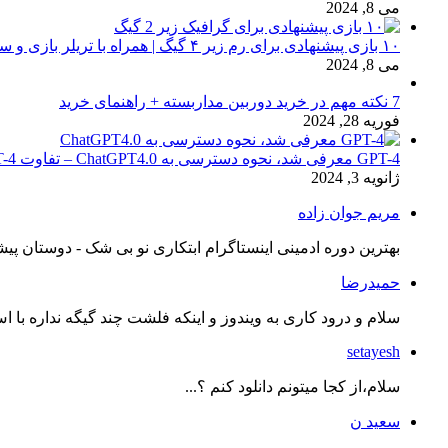
می 8, 2024
۱۰ بازی پیشنهادی برای رم زیر ۴ گیگ | همراه با تریلر بازی و سیستم مورد نیاز
می 8, 2024
7 نکته مهم در خرید دوربین مداربسته + راهنمای خرید
فوریه 28, 2024
GPT-4 معرفی شد، نحوه دسترسی به ChatGPT4.0 – تفاوت chat GPT-4 با نسخه 3.5
ژانویه 3, 2024
مریم جوان زاده
بهترین دوره ادمینی اینستاگرام ابتکاری نو بی شک - دوستان پیش
حمیدرضا
سلام و درود کاری به ویندوز و اینکه فلشت چند گیگه نداره با اس
setayesh
سلام،از کجا میتونم دانلود کنم ؟...
سعید ن