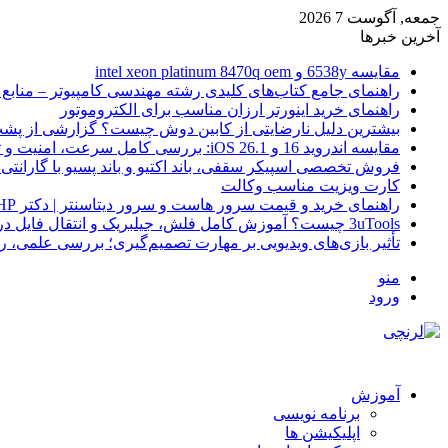
جمعه, آگوست 7 2026
آخرین خبرها
مقایسه 6538y و intel xeon platinum 8470q oem
راهنمای جامع کتاب‌های کلیدی رشته مهندسی کامپیوتر – منابع
راهنمای خرید اینورتر ارزان مناسب برای الکتروموتور
بیشترین دلیل نارضایتی از کابین دوش چیست؟ گزارشی از پشت
مقایسه اندروید 16 و iOS 26.1: بررسی کامل سرعت، امنیت و تجربه کاربری
فروش تخصصی اسپیکر سقفی، باند اکتیو و باند پسیو با گارانتی 
کارت ویزیت مناسب وکالت
راهنمای خرید و قیمت سرور هاست و سرور دیتاسنتر | دکتر HP
3uTools چیست؟ آموزش کامل فلش، جیلبریک و انتقال فایل در آیفون
تأثیر بازی‌های ویدیویی بر مهارت تصمیم‌گیری؛ بررسی علمی، 
منو
ورود
آموزش
برنامه نویسی
اپلیکیشن ها