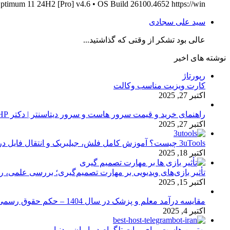
ptimum 11 24H2 [Pro] v4.6 • OS Build 26100.4652 https://win...
سید علی سجادی
عالی بود تشکر از وقتی که گذاشتید...
نوشته های اخیر
رپورتاژ
کارت ویزیت مناسب وکالت
اکتبر 27, 2025
راهنمای خرید و قیمت سرور هاست و سرور دیتاسنتر | دکتر HP
اکتبر 27, 2025
3uTools چیست؟ آموزش کامل فلش، جیلبریک و انتقال فایل در آیفون
اکتبر 18, 2025
تأثیر بازی‌های ویدیویی بر مهارت تصمیم‌گیری؛ بررسی علمی، 
اکتبر 15, 2025
مقایسه درآمد معلم و پزشک در سال 1404 – حکم حقوق رسمی
اکتبر 4, 2025
بهترین هاست برای ربات تلگرام در ایران و دنیا