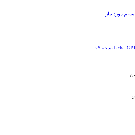
ن...
...