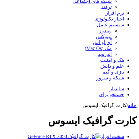
شبکه های اجتماعی
ترفند
نرم افزار
اخبار تکنولوژی
سیستم عامل
ویندوز
لینوکس
آی او اس
مک (Mac Os)
اندروید
هک و امنیت
علم و دانش
بازی و گیم
شبکه و سرور
سایدبار
جستجو برای
خانه
/
کارت گرافیک ایسوس
کارت گرافیک ایسوس
سخت افزار