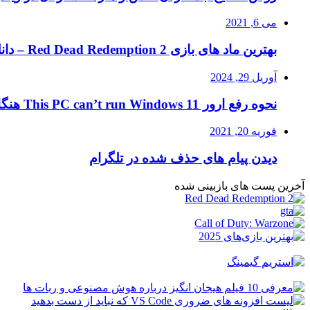
می 6, 2021
بهترین ماد های بازی Red Dead Redemption 2 – دانلود ماد RDR2
آوریل 29, 2024
نحوه رفع ارور This PC can’t run Windows 11 هنگام نصب ویندوز ۱۱
فوریه 20, 2021
دیدن پیام های حذف شده در تلگرام
آخرین پست های بازبینی شده