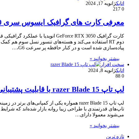
اتابک
ژانویه 17, 2024
217
0
معرفی کارت های گرافیک ایسوس سری GeForce RTX 3050
کارت گرافیک GeForce RTX 3050 ان
دوم RT استفاده می‌کند و هسته‌های تنسور نسل سوم هم ک
پیاده‌سازی شده است و در کنار حافظه پر سرعت G6،…
بیشتر بخوانید »
سخت افزار
اتابک
ژانویه 8, 2024
88
0
لپ تاپ razer Blade 15 با قابلیت پشتیبانی از کارت گرافیک RTX 3060
لپ تاپ razer Blade 15 همواره یکی از کمپانی‌
می‌شوند معمولا دارای…
بیشتر بخوانید »
تازه ترین