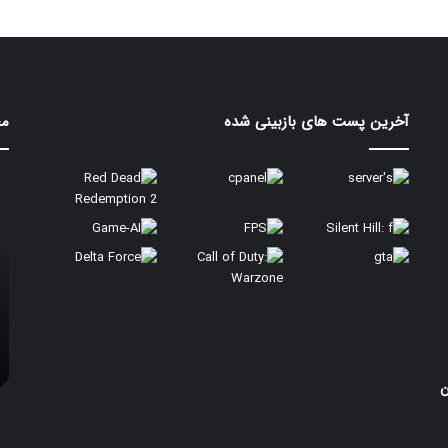
آخرین پست های بازبینی شده
مط
مق
8y
و
el
on
um
0q
em
 دور زدن