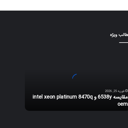
الب ویژه
ایسه
653
int
xe
platin
847
فوریه 25, 2026
o
مقایسه 6538y و intel xeon platinum 8470q
oem