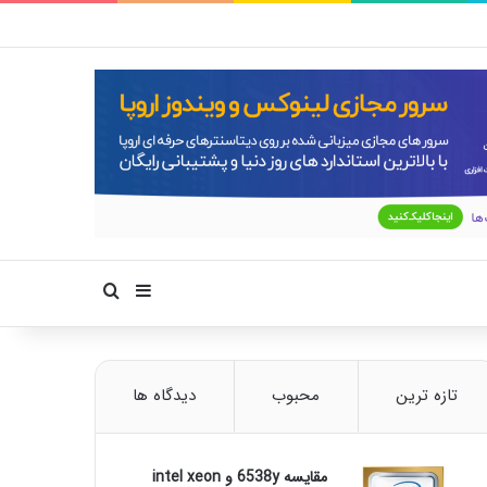
سایدبار
جستجو برای
تازه ترین
محبوب
دیدگاه ها
مقایسه 6538y و intel xeon