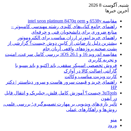
شنبه, آگوست 8 2026
آخرین خبرها
مقایسه 6538y و intel xeon platinum 8470q oem
راهنمای جامع کتاب‌های کلیدی رشته مهندسی کامپیوتر –
منابع ضروری برای دانشجویان فنی و حرفه‌ای
راهنمای خرید اینورتر ارزان مناسب برای الکتروموتور
بیشترین دلیل نارضایتی از کابین دوش چیست؟ گزارشی از
پشت صحنه پروژه‌های واقعی آریان جام
مقایسه اندروید 16 و iOS 26.1: بررسی کامل سرعت، امنیت
و تجربه کاربری
فروش تخصصی اسپیکر سقفی، باند اکتیو و باند پسیو با
گارانتی اصالت کالا در آوازک
کارت ویزیت مناسب وکالت
راهنمای خرید و قیمت سرور هاست و سرور دیتاسنتر | دکتر
HP
3uTools چیست؟ آموزش کامل فلش، جیلبریک و انتقال فایل
در آیفون
تأثیر بازی‌های ویدیویی بر مهارت تصمیم‌گیری؛ بررسی علمی،
روش‌ها و راهکارهای عملی
منو
ورود