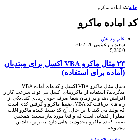
خانه
/
کد اماده ماکرو
کد اماده ماکرو
علم و دانش
سعید زارعین
می 26, 2022
5,286
0
۲۴ مثال ماکرو VBA اکسل برای مبتدیان
(آماده برای استفاده)
دنبال مثال ماکرو VBA اکسل و کد های آماده VBA
میگردید؟ استفاده از ماکروهای اکسل می تواند سرعت کار را
افزایش دهد و در زمان شما صرفه جویی زیادی کند. یکی از
راه های دریافت کد VBA، ضبط ماکرو و گرفتن کدی است
که تولید می کند. با این حال، آن کد ضبط کننده ماکرو اغلب
مملو از کدهایی است که واقعاً مورد نیاز نیستند. همچنین
ضبط کننده ماکرو محدودیت هایی دارد. بنابراین، داشتن
مجموعه…
بیشتر بخوانید »