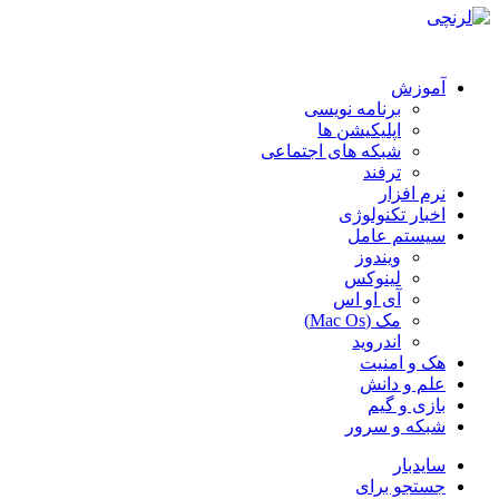
آموزش
برنامه نویسی
اپلیکیشن ها
شبکه های اجتماعی
ترفند
نرم افزار
اخبار تکنولوژی
سیستم عامل
ویندوز
لینوکس
آی او اس
مک (Mac Os)
اندروید
هک و امنیت
علم و دانش
بازی و گیم
شبکه و سرور
سایدبار
جستجو برای