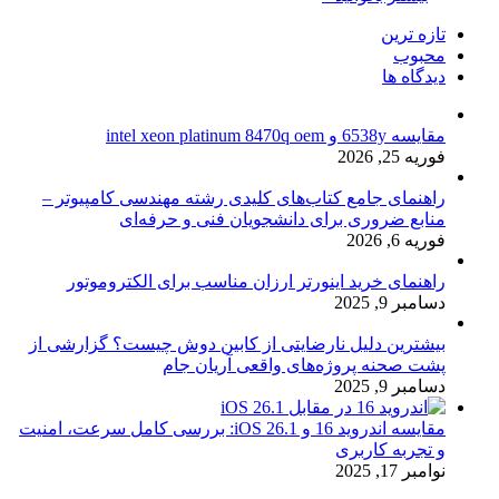
تازه ترین
محبوب
دیدگاه ها
مقایسه 6538y و intel xeon platinum 8470q oem
فوریه 25, 2026
راهنمای جامع کتاب‌های کلیدی رشته مهندسی کامپیوتر –
منابع ضروری برای دانشجویان فنی و حرفه‌ای
فوریه 6, 2026
راهنمای خرید اینورتر ارزان مناسب برای الکتروموتور
دسامبر 9, 2025
بیشترین دلیل نارضایتی از کابین دوش چیست؟ گزارشی از
پشت صحنه پروژه‌های واقعی آریان جام
دسامبر 9, 2025
مقایسه اندروید 16 و iOS 26.1: بررسی کامل سرعت، امنیت
و تجربه کاربری
نوامبر 17, 2025