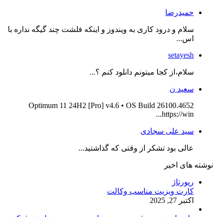
حمیدرضا
سلام و درود کاری به ویندوز و اینکه فلشت چند گیگه نداره با
اس...
setayesh
سلام،از کجا میتونم دانلود کنم ؟...
سعید ن
Optimum 11 24H2 [Pro] v4.6 • OS Build 26100.4652
https://win...
سید علی سجادی
عالی بود تشکر از وقتی که گذاشتید...
نوشته های اخیر
رپورتاژ
کارت ویزیت مناسب وکالت
اکتبر 27, 2025