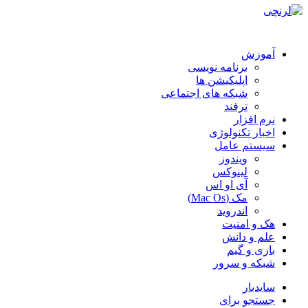
آموزش
برنامه نویسی
اپلیکیشن ها
شبکه های اجتماعی
ترفند
نرم افزار
اخبار تکنولوژی
سیستم عامل
ویندوز
لینوکس
آی او اس
مک (Mac Os)
اندروید
هک و امنیت
علم و دانش
بازی و گیم
شبکه و سرور
سایدبار
جستجو برای