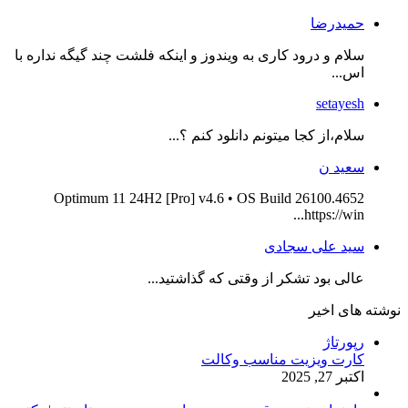
حمیدرضا
سلام و درود کاری به ویندوز و اینکه فلشت چند گیگه نداره با
اس...
setayesh
سلام،از کجا میتونم دانلود کنم ؟...
سعید ن
Optimum 11 24H2 [Pro] v4.6 • OS Build 26100.4652
https://win...
سید علی سجادی
عالی بود تشکر از وقتی که گذاشتید...
نوشته های اخیر
رپورتاژ
کارت ویزیت مناسب وکالت
اکتبر 27, 2025