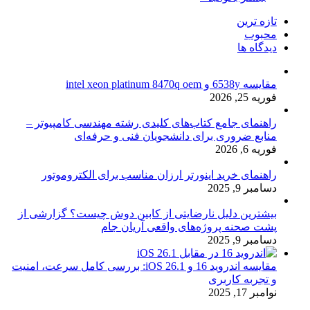
تازه ترین
محبوب
دیدگاه ها
مقایسه 6538y و intel xeon platinum 8470q oem
فوریه 25, 2026
راهنمای جامع کتاب‌های کلیدی رشته مهندسی کامپیوتر –
منابع ضروری برای دانشجویان فنی و حرفه‌ای
فوریه 6, 2026
راهنمای خرید اینورتر ارزان مناسب برای الکتروموتور
دسامبر 9, 2025
بیشترین دلیل نارضایتی از کابین دوش چیست؟ گزارشی از
پشت صحنه پروژه‌های واقعی آریان جام
دسامبر 9, 2025
مقایسه اندروید 16 و iOS 26.1: بررسی کامل سرعت، امنیت
و تجربه کاربری
نوامبر 17, 2025