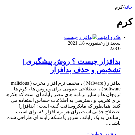
خانه
/
کرم
کرم
هک و امنیت
سعید زارعین
فوریه 18, 2021
223
0
بدافزار چیست ؟ روش پیشگیری |
تشخیص و حذف بدافزار
بدافزار ( Malware ) ، مخفف نرم افزار مخرب ( malicious
software ) ، اصطلاحی عمومی برای ویروس ها ، کرم ها ،
تروجان ها و سایر برنامه های مضر رایانه ای است که هکرها
برای تخریب و دسترسی به اطلاعات حساس استفاده می
کنند. همانطور که مایکروسافت گفته است : [بدافزار]
اصطلاح جذابی است برای هر نرم افزار که برای آسیب
رساندن به یک رایانه ، سرور یا شبکه رایانه ای طراحی شده
باشد.…
بیشتر بخوانید »