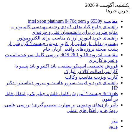
یکشنبه, آگوست 9 2026
آخرین خبرها
مقایسه 6538y و intel xeon platinum 8470q oem
راهنمای جامع کتاب‌های کلیدی رشته مهندسی کامپیوتر –
منابع ضروری برای دانشجویان فنی و حرفه‌ای
راهنمای خرید اینورتر ارزان مناسب برای الکتروموتور
بیشترین دلیل نارضایتی از کابین دوش چیست؟ گزارشی از
پشت صحنه پروژه‌های واقعی آریان جام
مقایسه اندروید 16 و iOS 26.1: بررسی کامل سرعت، امنیت
و تجربه کاربری
فروش تخصصی اسپیکر سقفی، باند اکتیو و باند پسیو با
گارانتی اصالت کالا در آوازک
کارت ویزیت مناسب وکالت
راهنمای خرید و قیمت سرور هاست و سرور دیتاسنتر | دکتر
HP
3uTools چیست؟ آموزش کامل فلش، جیلبریک و انتقال فایل
در آیفون
تأثیر بازی‌های ویدیویی بر مهارت تصمیم‌گیری؛ بررسی علمی،
روش‌ها و راهکارهای عملی
منو
ورود