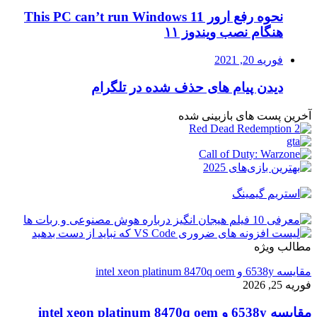
نحوه رفع ارور This PC can’t run Windows 11
هنگام نصب ویندوز ۱۱
فوریه 20, 2021
دیدن پیام های حذف شده در تلگرام
آخرین پست های بازبینی شده
مطالب ویژه
مقایسه 6538y و intel xeon platinum 8470q oem
فوریه 25, 2026
مقایسه 6538y و intel xeon platinum 8470q oem