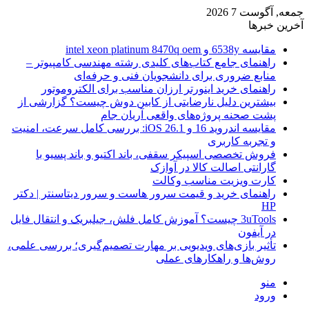
جمعه, آگوست 7 2026
آخرین خبرها
مقایسه 6538y و intel xeon platinum 8470q oem
راهنمای جامع کتاب‌های کلیدی رشته مهندسی کامپیوتر –
منابع ضروری برای دانشجویان فنی و حرفه‌ای
راهنمای خرید اینورتر ارزان مناسب برای الکتروموتور
بیشترین دلیل نارضایتی از کابین دوش چیست؟ گزارشی از
پشت صحنه پروژه‌های واقعی آریان جام
مقایسه اندروید 16 و iOS 26.1: بررسی کامل سرعت، امنیت
و تجربه کاربری
فروش تخصصی اسپیکر سقفی، باند اکتیو و باند پسیو با
گارانتی اصالت کالا در آوازک
کارت ویزیت مناسب وکالت
راهنمای خرید و قیمت سرور هاست و سرور دیتاسنتر | دکتر
HP
3uTools چیست؟ آموزش کامل فلش، جیلبریک و انتقال فایل
در آیفون
تأثیر بازی‌های ویدیویی بر مهارت تصمیم‌گیری؛ بررسی علمی،
روش‌ها و راهکارهای عملی
منو
ورود