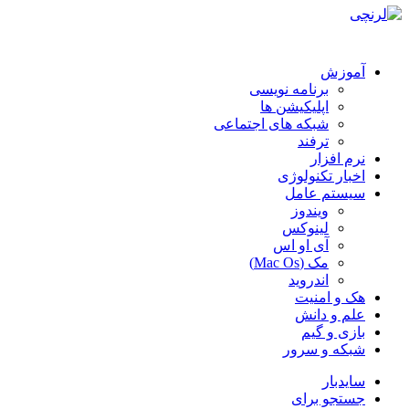
آموزش
برنامه نویسی
اپلیکیشن ها
شبکه های اجتماعی
ترفند
نرم افزار
اخبار تکنولوژی
سیستم عامل
ویندوز
لینوکس
آی او اس
مک (Mac Os)
اندروید
هک و امنیت
علم و دانش
بازی و گیم
شبکه و سرور
سایدبار
جستجو برای