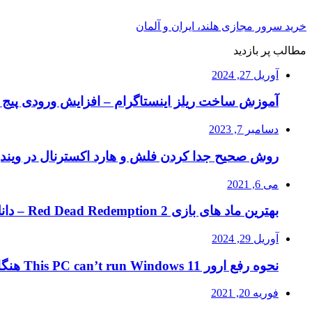
خرید سرور مجازی هلند، ایران و آلمان
مطالب پر بازدید
آوریل 27, 2024
آموزش ساخت ریلز اینستاگرام – افزایش ورودی پیج ا
دسامبر 7, 2023
روش صحیح جدا کردن فلش و هارد اکسترنال در ویند
می 6, 2021
بهترین ماد های بازی Red Dead Redemption 2 – دانلود ماد RDR2
آوریل 29, 2024
نحوه رفع ارور This PC can’t run Windows 11 هنگام نصب ویندوز ۱۱
فوریه 20, 2021