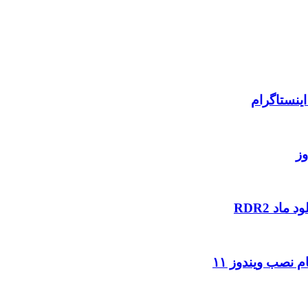
ینستاگرام
وز