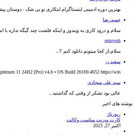
بهترین دوره ادمینی اینستاگرام ابتکاری نو بی شک - دوستان پیش
حمیدرضا
سلام و درود کاری به ویندوز و اینکه فلشت چند گیگه نداره با اس
setayesh
سلام،از کجا میتونم دانلود کنم ؟...
سعید ن
ptimum 11 24H2 [Pro] v4.6 • OS Build 26100.4652 https://win...
سید علی سجادی
عالی بود تشکر از وقتی که گذاشتید...
نوشته های اخیر
رپورتاژ
کارت ویزیت مناسب وکالت
اکتبر 27, 2025