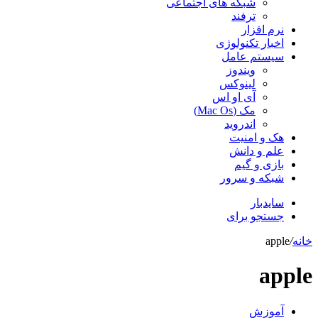
شبکه های اجتماعی
ترفند
نرم افزار
اخبار تکنولوژی
سیستم عامل
ویندوز
لینوکس
آی او اس
مک (Mac Os)
اندروید
هک و امنیت
علم و دانش
بازی و گیم
شبکه و سرور
سایدبار
جستجو برای
خانه
/
apple
apple
آموزش