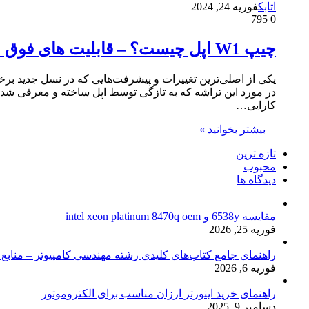
اتابک
فوریه 24, 2024
795
0
چیپ W1 اپل چیست؟ – قابلیت های فوق العاده این چیپ
کارایی…
بیشتر بخوانید »
تازه ترین
محبوب
دیدگاه ها
مقایسه 6538y و intel xeon platinum 8470q oem
فوریه 25, 2026
راهنمای جامع کتاب‌های کلیدی رشته مهندسی کامپیوتر – منابع
فوریه 6, 2026
راهنمای خرید اینورتر ارزان مناسب برای الکتروموتور
دسامبر 9, 2025