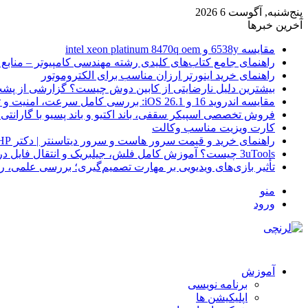
پنج‌شنبه, آگوست 6 2026
آخرین خبرها
مقایسه 6538y و intel xeon platinum 8470q oem
راهنمای جامع کتاب‌های کلیدی رشته مهندسی کامپیوتر – منابع
راهنمای خرید اینورتر ارزان مناسب برای الکتروموتور
بیشترین دلیل نارضایتی از کابین دوش چیست؟ گزارشی از پشت
مقایسه اندروید 16 و iOS 26.1: بررسی کامل سرعت، امنیت و تجربه کاربری
فروش تخصصی اسپیکر سقفی، باند اکتیو و باند پسیو با گارانتی 
کارت ویزیت مناسب وکالت
راهنمای خرید و قیمت سرور هاست و سرور دیتاسنتر | دکتر HP
3uTools چیست؟ آموزش کامل فلش، جیلبریک و انتقال فایل در آیفون
تأثیر بازی‌های ویدیویی بر مهارت تصمیم‌گیری؛ بررسی علمی، 
منو
ورود
آموزش
برنامه نویسی
اپلیکیشن ها