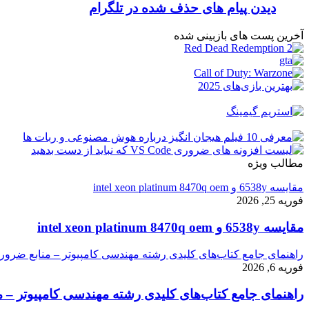
دیدن پیام های حذف شده در تلگرام
آخرین پست های بازبینی شده
مطالب ویژه
مقایسه 6538y و intel xeon platinum 8470q oem
فوریه 25, 2026
مقایسه 6538y و intel xeon platinum 8470q oem
راهنمای جامع کتاب‌های کلیدی رشته مهندسی کامپیوتر – منابع ضرور
فوریه 6, 2026
راهنمای جامع کتاب‌های کلیدی رشته مهندسی کامپیوتر – م