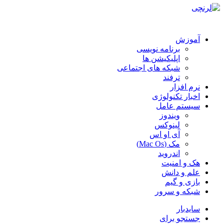
آموزش
برنامه نویسی
اپلیکیشن ها
شبکه های اجتماعی
ترفند
نرم افزار
اخبار تکنولوژی
سیستم عامل
ویندوز
لینوکس
آی او اس
مک (Mac Os)
اندروید
هک و امنیت
علم و دانش
بازی و گیم
شبکه و سرور
سایدبار
جستجو برای