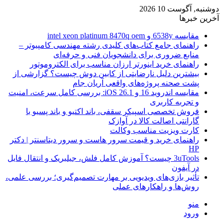
دوشنبه, آگوست 10 2026
آخرین خبرها
مقایسه 6538y و intel xeon platinum 8470q oem
راهنمای جامع کتاب‌های کلیدی رشته مهندسی کامپیوتر –
منابع ضروری برای دانشجویان فنی و حرفه‌ای
راهنمای خرید اینورتر ارزان مناسب برای الکتروموتور
بیشترین دلیل نارضایتی از کابین دوش چیست؟ گزارشی از
پشت صحنه پروژه‌های واقعی آریان جام
مقایسه اندروید 16 و iOS 26.1: بررسی کامل سرعت، امنیت
و تجربه کاربری
فروش تخصصی اسپیکر سقفی، باند اکتیو و باند پسیو با
گارانتی اصالت کالا در آوازک
کارت ویزیت مناسب وکالت
راهنمای خرید و قیمت سرور هاست و سرور دیتاسنتر | دکتر
HP
3uTools چیست؟ آموزش کامل فلش، جیلبریک و انتقال فایل
در آیفون
تأثیر بازی‌های ویدیویی بر مهارت تصمیم‌گیری؛ بررسی علمی،
روش‌ها و راهکارهای عملی
منو
ورود