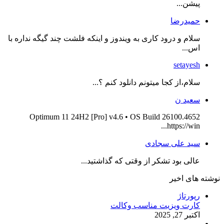
پیشن...
حمیدرضا
سلام و درود کاری به ویندوز و اینکه فلشت چند گیگه نداره با
اس...
setayesh
سلام،از کجا میتونم دانلود کنم ؟...
سعید ن
Optimum 11 24H2 [Pro] v4.6 • OS Build 26100.4652
https://win...
سید علی سجادی
عالی بود تشکر از وقتی که گذاشتید...
نوشته های اخیر
رپورتاژ
کارت ویزیت مناسب وکالت
اکتبر 27, 2025