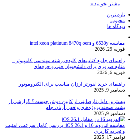
بیشتر بخوانید »
تازه ترین
محبوب
دیدگاه ها
مقایسه 6538y و intel xeon platinum 8470q oem
فوریه 25, 2026
راهنمای جامع کتاب‌های کلیدی رشته مهندسی کامپیوتر –
منابع ضروری برای دانشجویان فنی و حرفه‌ای
فوریه 6, 2026
راهنمای خرید اینورتر ارزان مناسب برای الکتروموتور
دسامبر 9, 2025
بیشترین دلیل نارضایتی از کابین دوش چیست؟ گزارشی از
پشت صحنه پروژه‌های واقعی آریان جام
دسامبر 9, 2025
مقایسه اندروید 16 و iOS 26.1: بررسی کامل سرعت، امنیت
و تجربه کاربری
نوامبر 17, 2025