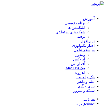
آموزش
برنامه نویسی
اپلیکیشن ها
شبکه های اجتماعی
ترفند
نرم افزار
اخبار تکنولوژی
سیستم عامل
ویندوز
لینوکس
آی او اس
مک (Mac Os)
اندروید
هک و امنیت
علم و دانش
بازی و گیم
شبکه و سرور
سایدبار
جستجو برای