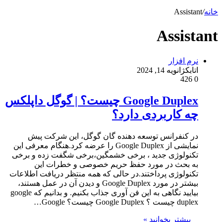
خانه
/
Assistant
Assistant
نرم افزار
اتابک
ژانویه 14, 2024
426
0
Google Duplex چیست؟ | گوگل داپلکس
چه کاربردی دارد؟
در کنفرانس توسعه دهنده گان گوگل، این شرکت پیش
نمایشی از Google Duplex را عرضه کرد.هنگام معرفی این
تکنولوژی جدید ، برخی خشمگین،برخی شگفت زده و برخی
به بحث در مورد حفظ حریم خصوصی و خطرات این
تکنولوژی پرداختند.در حالی که همه منتظر دریافت اطلاعات
بیشتر در مورد Google Duplex و دیدن آن در عمل هستند،
بیایید نگاهی به این فن آوری جذاب بکنیم. و بدانیم که google
duplex چیست ؟ Google Duplex چیست؟ Google…
بیشتر بخوانید »