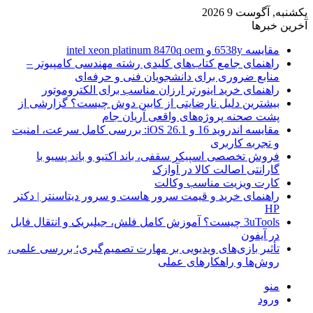
یکشنبه, آگوست 9 2026
آخرین خبرها
مقایسه 6538y و intel xeon platinum 8470q oem
راهنمای جامع کتاب‌های کلیدی رشته مهندسی کامپیوتر –
منابع ضروری برای دانشجویان فنی و حرفه‌ای
راهنمای خرید اینورتر ارزان مناسب برای الکتروموتور
بیشترین دلیل نارضایتی از کابین دوش چیست؟ گزارشی از
پشت صحنه پروژه‌های واقعی آریان جام
مقایسه اندروید 16 و iOS 26.1: بررسی کامل سرعت، امنیت
و تجربه کاربری
فروش تخصصی اسپیکر سقفی، باند اکتیو و باند پسیو با
گارانتی اصالت کالا در آوازک
کارت ویزیت مناسب وکالت
راهنمای خرید و قیمت سرور هاست و سرور دیتاسنتر | دکتر
HP
3uTools چیست؟ آموزش کامل فلش، جیلبریک و انتقال فایل
در آیفون
تأثیر بازی‌های ویدیویی بر مهارت تصمیم‌گیری؛ بررسی علمی،
روش‌ها و راهکارهای عملی
منو
ورود