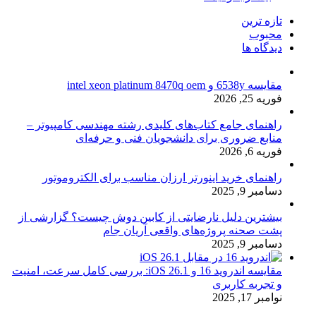
تازه ترین
محبوب
دیدگاه ها
مقایسه 6538y و intel xeon platinum 8470q oem
فوریه 25, 2026
راهنمای جامع کتاب‌های کلیدی رشته مهندسی کامپیوتر –
منابع ضروری برای دانشجویان فنی و حرفه‌ای
فوریه 6, 2026
راهنمای خرید اینورتر ارزان مناسب برای الکتروموتور
دسامبر 9, 2025
بیشترین دلیل نارضایتی از کابین دوش چیست؟ گزارشی از
پشت صحنه پروژه‌های واقعی آریان جام
دسامبر 9, 2025
مقایسه اندروید 16 و iOS 26.1: بررسی کامل سرعت، امنیت
و تجربه کاربری
نوامبر 17, 2025