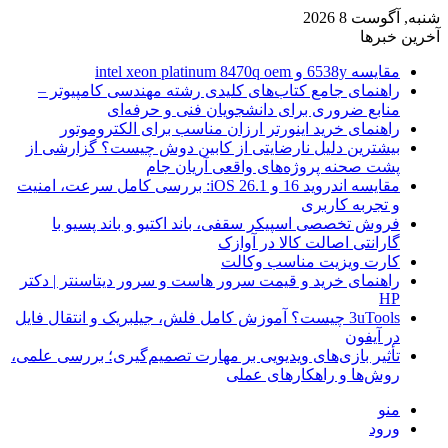
شنبه, آگوست 8 2026
آخرین خبرها
مقایسه 6538y و intel xeon platinum 8470q oem
راهنمای جامع کتاب‌های کلیدی رشته مهندسی کامپیوتر –
منابع ضروری برای دانشجویان فنی و حرفه‌ای
راهنمای خرید اینورتر ارزان مناسب برای الکتروموتور
بیشترین دلیل نارضایتی از کابین دوش چیست؟ گزارشی از
پشت صحنه پروژه‌های واقعی آریان جام
مقایسه اندروید 16 و iOS 26.1: بررسی کامل سرعت، امنیت
و تجربه کاربری
فروش تخصصی اسپیکر سقفی، باند اکتیو و باند پسیو با
گارانتی اصالت کالا در آوازک
کارت ویزیت مناسب وکالت
راهنمای خرید و قیمت سرور هاست و سرور دیتاسنتر | دکتر
HP
3uTools چیست؟ آموزش کامل فلش، جیلبریک و انتقال فایل
در آیفون
تأثیر بازی‌های ویدیویی بر مهارت تصمیم‌گیری؛ بررسی علمی،
روش‌ها و راهکارهای عملی
منو
ورود