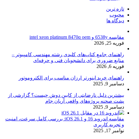
تازه ترین
محبوب
دیدگاه ها
مقایسه 6538y و intel xeon platinum 8470q oem
فوریه 25, 2026
راهنمای جامع کتاب‌های کلیدی رشته مهندسی کامپیوتر –
منابع ضروری برای دانشجویان فنی و حرفه‌ای
فوریه 6, 2026
راهنمای خرید اینورتر ارزان مناسب برای الکتروموتور
دسامبر 9, 2025
بیشترین دلیل نارضایتی از کابین دوش چیست؟ گزارشی از
پشت صحنه پروژه‌های واقعی آریان جام
دسامبر 9, 2025
مقایسه اندروید 16 و iOS 26.1: بررسی کامل سرعت، امنیت
و تجربه کاربری
نوامبر 17, 2025