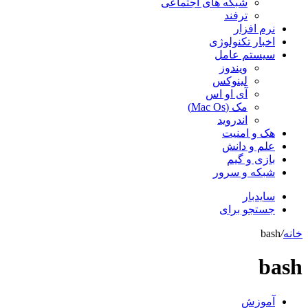
شبکه های اجتماعی
ترفند
نرم افزار
اخبار تکنولوژی
سیستم عامل
ویندوز
لینوکس
آی او اس
مک (Mac Os)
اندروید
هک و امنیت
علم و دانش
بازی و گیم
شبکه و سرور
سایدبار
جستجو برای
خانه
/
bash
bash
آموزش