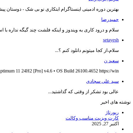
بهترین دوره ادمینی اینستاگرام ابتکاری نو بی شک - دوستان پیش
حمیدرضا
سلام و درود کاری به ویندوز و اینکه فلشت چند گیگه نداره با اس
setayesh
سلام،از کجا میتونم دانلود کنم ؟...
سعید ن
ptimum 11 24H2 [Pro] v4.6 • OS Build 26100.4652 https://win...
سید علی سجادی
عالی بود تشکر از وقتی که گذاشتید...
نوشته های اخیر
رپورتاژ
کارت ویزیت مناسب وکالت
اکتبر 27, 2025