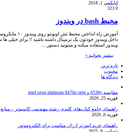
اتابک
می 1, 2018
323
0
محیط bash در ویندوز
داخل ویندوز خودتون یک ترمینال داشته باشید !! برای خیلی ها 
ویندوز استفاده میکنه و میتونید دستور…
بیشتر بخوانید »
تازه ترین
محبوب
دیدگاه ها
مقایسه 6538y و intel xeon platinum 8470q oem
فوریه 25, 2026
راهنمای جامع کتاب‌های کلیدی رشته مهندسی کامپیوتر – منابع
فوریه 6, 2026
راهنمای خرید اینورتر ارزان مناسب برای الکتروموتور
دسامبر 9, 2025