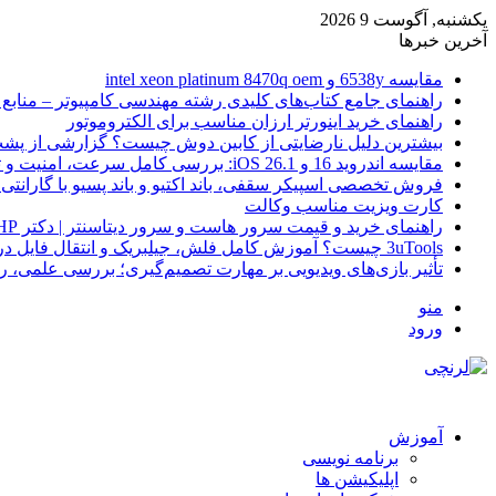
یکشنبه, آگوست 9 2026
آخرین خبرها
مقایسه 6538y و intel xeon platinum 8470q oem
راهنمای جامع کتاب‌های کلیدی رشته مهندسی کامپیوتر – منابع
راهنمای خرید اینورتر ارزان مناسب برای الکتروموتور
بیشترین دلیل نارضایتی از کابین دوش چیست؟ گزارشی از پشت
مقایسه اندروید 16 و iOS 26.1: بررسی کامل سرعت، امنیت و تجربه کاربری
فروش تخصصی اسپیکر سقفی، باند اکتیو و باند پسیو با گارانتی 
کارت ویزیت مناسب وکالت
راهنمای خرید و قیمت سرور هاست و سرور دیتاسنتر | دکتر HP
3uTools چیست؟ آموزش کامل فلش، جیلبریک و انتقال فایل در آیفون
تأثیر بازی‌های ویدیویی بر مهارت تصمیم‌گیری؛ بررسی علمی، 
منو
ورود
آموزش
برنامه نویسی
اپلیکیشن ها