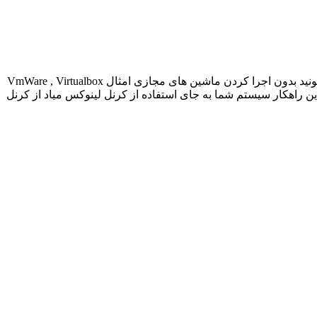
آموزش راه انداختن محیط بَش اوبونتو روی ویندوز ۱۰ مایکروسافت در ورژن های اخیرش جدیدا بروزرسانی ای انجام داده که شما میتونید بدون اجرا کردن ماشین های مجازی امثال VmWare , Virtualbox
این راهکار سیستم شما به جای استفاده از کرنل لینوکس میاد از کرنل