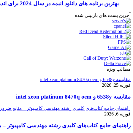
بهترین برنامه های دانلود انیمه در سال 2024 برای اندروید و آیفون
آخرین پست های بازبینی شده
مطالب ویژه
مقایسه 6538y و intel xeon platinum 8470q oem
فوریه 25, 2026
مقایسه 6538y و intel xeon platinum 8470q oem
راهنمای جامع کتاب‌های کلیدی رشته مهندسی کامپیوتر – منابع ضرور
فوریه 6, 2026
راهنمای جامع کتاب‌های کلیدی رشته مهندسی کامپیوتر – م