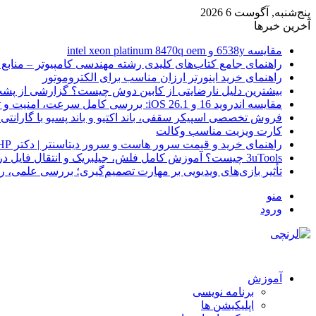
پنج‌شنبه, آگوست 6 2026
آخرین خبرها
مقایسه 6538y و intel xeon platinum 8470q oem
راهنمای جامع کتاب‌های کلیدی رشته مهندسی کامپیوتر – منابع
راهنمای خرید اینورتر ارزان مناسب برای الکتروموتور
بیشترین دلیل نارضایتی از کابین دوش چیست؟ گزارشی از پشت
مقایسه اندروید 16 و iOS 26.1: بررسی کامل سرعت، امنیت و تجربه کاربری
فروش تخصصی اسپیکر سقفی، باند اکتیو و باند پسیو با گارانتی 
کارت ویزیت مناسب وکالت
راهنمای خرید و قیمت سرور هاست و سرور دیتاسنتر | دکتر HP
3uTools چیست؟ آموزش کامل فلش، جیلبریک و انتقال فایل در آیفون
تأثیر بازی‌های ویدیویی بر مهارت تصمیم‌گیری؛ بررسی علمی، 
منو
ورود
آموزش
برنامه نویسی
اپلیکیشن ها