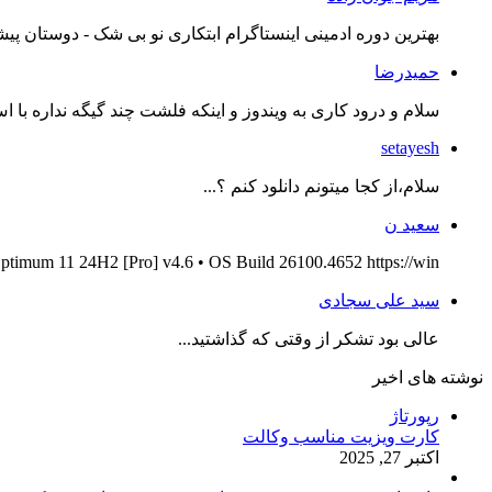
بهترین دوره ادمینی اینستاگرام ابتکاری نو بی شک - دوستان پیش
حمیدرضا
سلام و درود کاری به ویندوز و اینکه فلشت چند گیگه نداره با اس
setayesh
سلام،از کجا میتونم دانلود کنم ؟...
سعید ن
ptimum 11 24H2 [Pro] v4.6 • OS Build 26100.4652 https://win...
سید علی سجادی
عالی بود تشکر از وقتی که گذاشتید...
نوشته های اخیر
رپورتاژ
کارت ویزیت مناسب وکالت
اکتبر 27, 2025