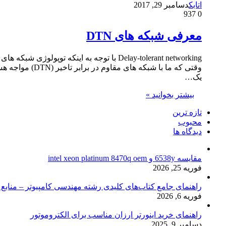
اتابک
دسامبر 29, 2017
937
0
معرفی شبکه های DTN
Delay-tolerant networking با توجه به ای
وقتی که ما با
یک…
بیشتر بخوانید »
تازه ترین
محبوب
دیدگاه ها
مقایسه 6538y و intel xeon platinum 8470q oem
فوریه 25, 2026
راهنمای جامع کتاب‌های کلیدی رشته مهندسی کامپیوتر – منابع
فوریه 6, 2026
راهنمای خرید اینورتر ارزان مناسب برای الکتروموتور
دسامبر 9, 2025