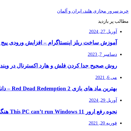
خرید سرور مجازی هلند، ایران و آلمان
مطالب پر بازدید
آوریل 27, 2024
آموزش ساخت ریلز اینستاگرام – افزایش ورودی پیج ا
دسامبر 7, 2023
روش صحیح جدا کردن فلش و هارد اکسترنال در ویند
می 6, 2021
بهترین ماد های بازی Red Dead Redemption 2 – دانلود ماد RDR2
آوریل 29, 2024
نحوه رفع ارور This PC can’t run Windows 11 هنگام نصب ویندوز ۱۱
فوریه 20, 2021