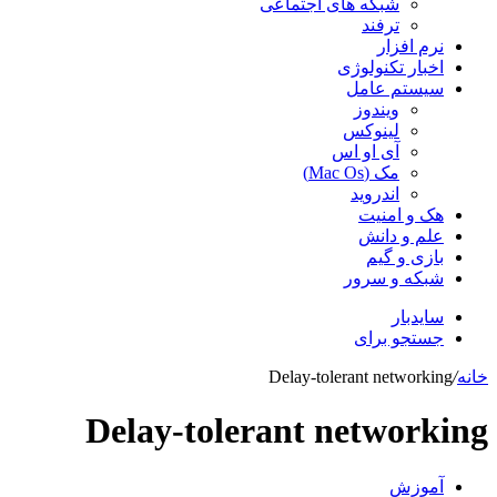
شبکه های اجتماعی
ترفند
نرم افزار
اخبار تکنولوژی
سیستم عامل
ویندوز
لینوکس
آی او اس
مک (Mac Os)
اندروید
هک و امنیت
علم و دانش
بازی و گیم
شبکه و سرور
سایدبار
جستجو برای
خانه
/
Delay-tolerant networking
Delay-tolerant networking
آموزش