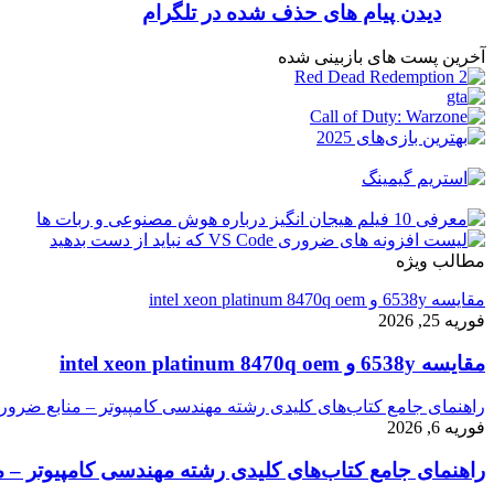
دیدن پیام های حذف شده در تلگرام
آخرین پست های بازبینی شده
مطالب ویژه
مقایسه 6538y و intel xeon platinum 8470q oem
فوریه 25, 2026
مقایسه 6538y و intel xeon platinum 8470q oem
راهنمای جامع کتاب‌های کلیدی رشته مهندسی کامپیوتر – منابع ضرور
فوریه 6, 2026
راهنمای جامع کتاب‌های کلیدی رشته مهندسی کامپیوتر – م