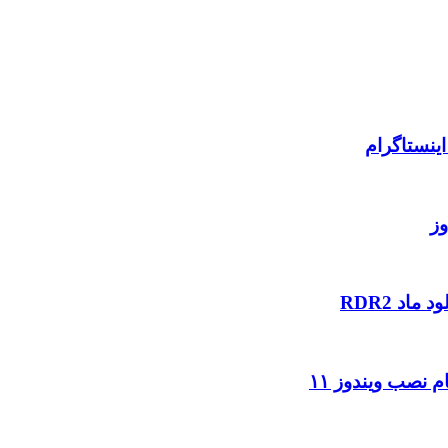
ینستاگرام
وز