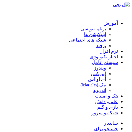
آموزش
برنامه نویسی
اپلیکیشن ها
شبکه های اجتماعی
ترفند
نرم افزار
اخبار تکنولوژی
سیستم عامل
ویندوز
لینوکس
آی او اس
مک (Mac Os)
اندروید
هک و امنیت
علم و دانش
بازی و گیم
شبکه و سرور
سایدبار
جستجو برای