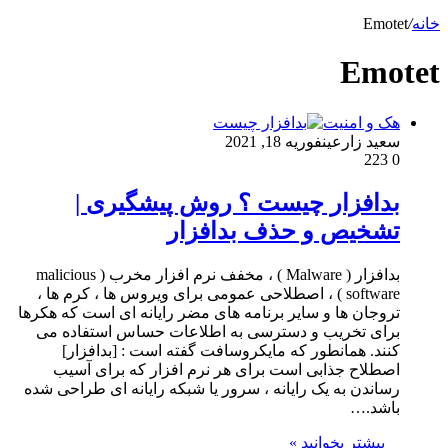
خانه
/
Emotet
Emotet
هک و امنیت
سعید زارعین
فوریه 18, 2021
223
0
بدافزار چیست ؟ روش پیشگیری |
تشخیص و حذف بدافزار
بدافزار ( Malware ) ، مخفف نرم افزار مخرب ( malicious
software ) ، اصطلاحی عمومی برای ویروس ها ، کرم ها ،
تروجان ها و سایر برنامه های مضر رایانه ای است که هکرها
برای تخریب و دسترسی به اطلاعات حساس استفاده می
کنند. همانطور که مایکروسافت گفته است : [بدافزار]
اصطلاح جذابی است برای هر نرم افزار که برای آسیب
رساندن به یک رایانه ، سرور یا شبکه رایانه ای طراحی شده
باشد.…
بیشتر بخوانید »