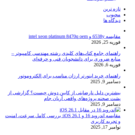
تازه ترین
محبوب
دیدگاه ها
مقایسه 6538y و intel xeon platinum 8470q oem
فوریه 25, 2026
راهنمای جامع کتاب‌های کلیدی رشته مهندسی کامپیوتر –
منابع ضروری برای دانشجویان فنی و حرفه‌ای
فوریه 6, 2026
راهنمای خرید اینورتر ارزان مناسب برای الکتروموتور
دسامبر 9, 2025
بیشترین دلیل نارضایتی از کابین دوش چیست؟ گزارشی از
پشت صحنه پروژه‌های واقعی آریان جام
دسامبر 9, 2025
مقایسه اندروید 16 و iOS 26.1: بررسی کامل سرعت، امنیت
و تجربه کاربری
نوامبر 17, 2025