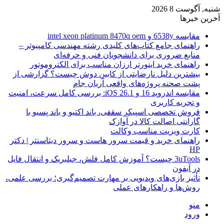
شنبه, آگوست 8 2026
آخرین خبرها
مقایسه 6538y و intel xeon platinum 8470q oem
راهنمای جامع کتاب‌های کلیدی رشته مهندسی کامپیوتر –
منابع ضروری برای دانشجویان فنی و حرفه‌ای
راهنمای خرید اینورتر ارزان مناسب برای الکتروموتور
بیشترین دلیل نارضایتی از کابین دوش چیست؟ گزارشی از
پشت صحنه پروژه‌های واقعی آریان جام
مقایسه اندروید 16 و iOS 26.1: بررسی کامل سرعت، امنیت
و تجربه کاربری
فروش تخصصی اسپیکر سقفی، باند اکتیو و باند پسیو با
گارانتی اصالت کالا در آوازک
کارت ویزیت مناسب وکالت
راهنمای خرید و قیمت سرور هاست و سرور دیتاسنتر | دکتر
HP
3uTools چیست؟ آموزش کامل فلش، جیلبریک و انتقال فایل
در آیفون
تأثیر بازی‌های ویدیویی بر مهارت تصمیم‌گیری؛ بررسی علمی،
روش‌ها و راهکارهای عملی
منو
ورود