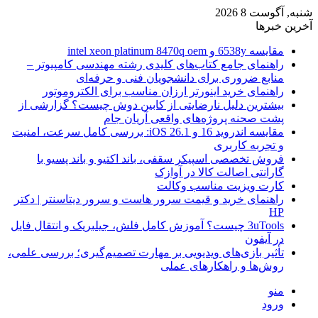
شنبه, آگوست 8 2026
آخرین خبرها
مقایسه 6538y و intel xeon platinum 8470q oem
راهنمای جامع کتاب‌های کلیدی رشته مهندسی کامپیوتر –
منابع ضروری برای دانشجویان فنی و حرفه‌ای
راهنمای خرید اینورتر ارزان مناسب برای الکتروموتور
بیشترین دلیل نارضایتی از کابین دوش چیست؟ گزارشی از
پشت صحنه پروژه‌های واقعی آریان جام
مقایسه اندروید 16 و iOS 26.1: بررسی کامل سرعت، امنیت
و تجربه کاربری
فروش تخصصی اسپیکر سقفی، باند اکتیو و باند پسیو با
گارانتی اصالت کالا در آوازک
کارت ویزیت مناسب وکالت
راهنمای خرید و قیمت سرور هاست و سرور دیتاسنتر | دکتر
HP
3uTools چیست؟ آموزش کامل فلش، جیلبریک و انتقال فایل
در آیفون
تأثیر بازی‌های ویدیویی بر مهارت تصمیم‌گیری؛ بررسی علمی،
روش‌ها و راهکارهای عملی
منو
ورود