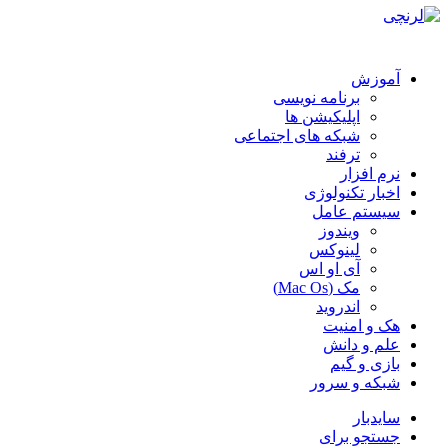
آموزش
برنامه نویسی
اپلیکیشن ها
شبکه های اجتماعی
ترفند
نرم افزار
اخبار تکنولوژی
سیستم عامل
ویندوز
لینوکس
آی او اس
مک (Mac Os)
اندروید
هک و امنیت
علم و دانش
بازی و گیم
شبکه و سرور
سایدبار
جستجو برای