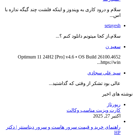
سلام و درود کاری به ویندوز و اینکه فلشت چند گیگه نداره با
اس...
setayesh
سلام،از کجا میتونم دانلود کنم ؟...
سعید ن
Optimum 11 24H2 [Pro] v4.6 • OS Build 26100.4652
https://win...
سید علی سجادی
عالی بود تشکر از وقتی که گذاشتید...
نوشته های اخیر
رپورتاژ
کارت ویزیت مناسب وکالت
اکتبر 27, 2025
راهنمای خرید و قیمت سرور هاست و سرور دیتاسنتر | دکتر
HP