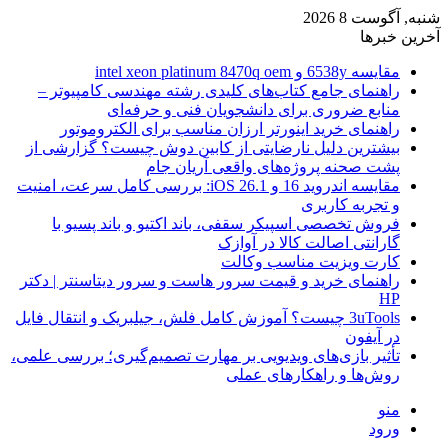
شنبه, آگوست 8 2026
آخرین خبرها
مقایسه 6538y و intel xeon platinum 8470q oem
راهنمای جامع کتاب‌های کلیدی رشته مهندسی کامپیوتر –
منابع ضروری برای دانشجویان فنی و حرفه‌ای
راهنمای خرید اینورتر ارزان مناسب برای الکتروموتور
بیشترین دلیل نارضایتی از کابین دوش چیست؟ گزارشی از
پشت صحنه پروژه‌های واقعی آریان جام
مقایسه اندروید 16 و iOS 26.1: بررسی کامل سرعت، امنیت
و تجربه کاربری
فروش تخصصی اسپیکر سقفی، باند اکتیو و باند پسیو با
گارانتی اصالت کالا در آوازک
کارت ویزیت مناسب وکالت
راهنمای خرید و قیمت سرور هاست و سرور دیتاسنتر | دکتر
HP
3uTools چیست؟ آموزش کامل فلش، جیلبریک و انتقال فایل
در آیفون
تأثیر بازی‌های ویدیویی بر مهارت تصمیم‌گیری؛ بررسی علمی،
روش‌ها و راهکارهای عملی
منو
ورود