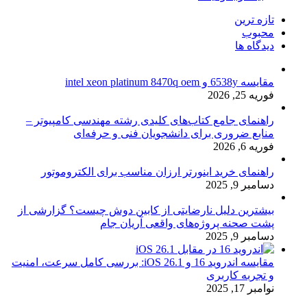
تازه ترین
محبوب
دیدگاه ها
مقایسه 6538y و intel xeon platinum 8470q oem
فوریه 25, 2026
راهنمای جامع کتاب‌های کلیدی رشته مهندسی کامپیوتر –
منابع ضروری برای دانشجویان فنی و حرفه‌ای
فوریه 6, 2026
راهنمای خرید اینورتر ارزان مناسب برای الکتروموتور
دسامبر 9, 2025
بیشترین دلیل نارضایتی از کابین دوش چیست؟ گزارشی از
پشت صحنه پروژه‌های واقعی آریان جام
دسامبر 9, 2025
مقایسه اندروید 16 و iOS 26.1: بررسی کامل سرعت، امنیت
و تجربه کاربری
نوامبر 17, 2025