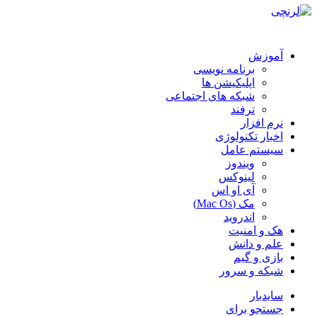
آموزش
برنامه نویسی
اپلیکیشن ها
شبکه های اجتماعی
ترفند
نرم افزار
اخبار تکنولوژی
سیستم عامل
ویندوز
لینوکس
آی او اس
مک (Mac Os)
اندروید
هک و امنیت
علم و دانش
بازی و گیم
شبکه و سرور
سایدبار
جستجو برای