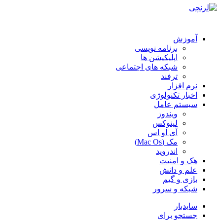
آموزش
برنامه نویسی
اپلیکیشن ها
شبکه های اجتماعی
ترفند
نرم افزار
اخبار تکنولوژی
سیستم عامل
ویندوز
لینوکس
آی او اس
مک (Mac Os)
اندروید
هک و امنیت
علم و دانش
بازی و گیم
شبکه و سرور
سایدبار
جستجو برای