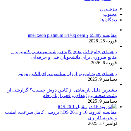
تازه ترین
محبوب
دیدگاه ها
مقایسه 6538y و intel xeon platinum 8470q oem
فوریه 25, 2026
راهنمای جامع کتاب‌های کلیدی رشته مهندسی کامپیوتر –
منابع ضروری برای دانشجویان فنی و حرفه‌ای
فوریه 6, 2026
راهنمای خرید اینورتر ارزان مناسب برای الکتروموتور
دسامبر 9, 2025
بیشترین دلیل نارضایتی از کابین دوش چیست؟ گزارشی از
پشت صحنه پروژه‌های واقعی آریان جام
دسامبر 9, 2025
مقایسه اندروید 16 و iOS 26.1: بررسی کامل سرعت، امنیت
و تجربه کاربری
نوامبر 17, 2025