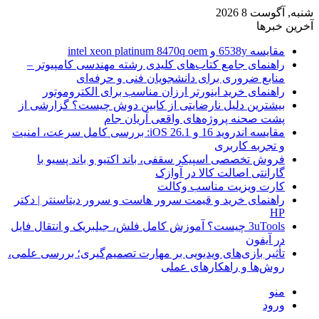
شنبه, آگوست 8 2026
آخرین خبرها
مقایسه 6538y و intel xeon platinum 8470q oem
راهنمای جامع کتاب‌های کلیدی رشته مهندسی کامپیوتر –
منابع ضروری برای دانشجویان فنی و حرفه‌ای
راهنمای خرید اینورتر ارزان مناسب برای الکتروموتور
بیشترین دلیل نارضایتی از کابین دوش چیست؟ گزارشی از
پشت صحنه پروژه‌های واقعی آریان جام
مقایسه اندروید 16 و iOS 26.1: بررسی کامل سرعت، امنیت
و تجربه کاربری
فروش تخصصی اسپیکر سقفی، باند اکتیو و باند پسیو با
گارانتی اصالت کالا در آوازک
کارت ویزیت مناسب وکالت
راهنمای خرید و قیمت سرور هاست و سرور دیتاسنتر | دکتر
HP
3uTools چیست؟ آموزش کامل فلش، جیلبریک و انتقال فایل
در آیفون
تأثیر بازی‌های ویدیویی بر مهارت تصمیم‌گیری؛ بررسی علمی،
روش‌ها و راهکارهای عملی
منو
ورود