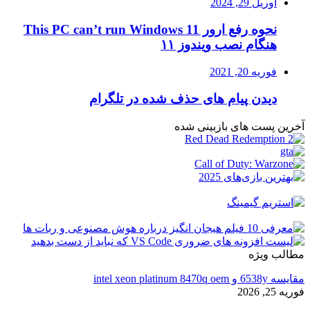
آوریل 29, 2024
نحوه رفع ارور This PC can’t run Windows 11
هنگام نصب ویندوز ۱۱
فوریه 20, 2021
دیدن پیام های حذف شده در تلگرام
آخرین پست های بازبینی شده
مطالب ویژه
مقایسه 6538y و intel xeon platinum 8470q oem
فوریه 25, 2026