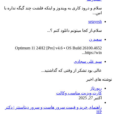
سلام و درود کاری به ویندوز و اینکه فلشت چند گیگه نداره با
اس...
setayesh
سلام،از کجا میتونم دانلود کنم ؟...
سعید ن
Optimum 11 24H2 [Pro] v4.6 • OS Build 26100.4652
https://win...
سید علی سجادی
عالی بود تشکر از وقتی که گذاشتید...
نوشته های اخیر
رپورتاژ
کارت ویزیت مناسب وکالت
اکتبر 27, 2025
راهنمای خرید و قیمت سرور هاست و سرور دیتاسنتر | دکتر
HP