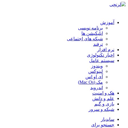
آموزش
برنامه نویسی
اپلیکیشن ها
شبکه های اجتماعی
ترفند
نرم افزار
اخبار تکنولوژی
سیستم عامل
ویندوز
لینوکس
آی او اس
مک (Mac Os)
اندروید
هک و امنیت
علم و دانش
بازی و گیم
شبکه و سرور
سایدبار
جستجو برای