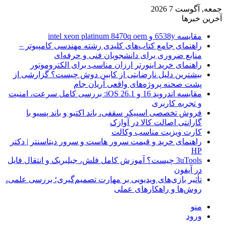
جمعه, آگوست 7 2026
آخرین خبرها
مقایسه 6538y و intel xeon platinum 8470q oem
راهنمای جامع کتاب‌های کلیدی رشته مهندسی کامپیوتر –
منابع ضروری برای دانشجویان فنی و حرفه‌ای
راهنمای خرید اینورتر ارزان مناسب برای الکتروموتور
بیشترین دلیل نارضایتی از کابین دوش چیست؟ گزارشی از
پشت صحنه پروژه‌های واقعی آریان جام
مقایسه اندروید 16 و iOS 26.1: بررسی کامل سرعت، امنیت
و تجربه کاربری
فروش تخصصی اسپیکر سقفی، باند اکتیو و باند پسیو با
گارانتی اصالت کالا در آوازک
کارت ویزیت مناسب وکالت
راهنمای خرید و قیمت سرور هاست و سرور دیتاسنتر | دکتر
HP
3uTools چیست؟ آموزش کامل فلش، جیلبریک و انتقال فایل
در آیفون
تأثیر بازی‌های ویدیویی بر مهارت تصمیم‌گیری؛ بررسی علمی،
روش‌ها و راهکارهای عملی
منو
ورود