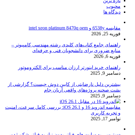
تازه ترین
محبوب
دیدگاه ها
مقایسه 6538y و intel xeon platinum 8470q oem
فوریه 25, 2026
راهنمای جامع کتاب‌های کلیدی رشته مهندسی کامپیوتر –
منابع ضروری برای دانشجویان فنی و حرفه‌ای
فوریه 6, 2026
راهنمای خرید اینورتر ارزان مناسب برای الکتروموتور
دسامبر 9, 2025
بیشترین دلیل نارضایتی از کابین دوش چیست؟ گزارشی از
پشت صحنه پروژه‌های واقعی آریان جام
دسامبر 9, 2025
مقایسه اندروید 16 و iOS 26.1: بررسی کامل سرعت، امنیت
و تجربه کاربری
نوامبر 17, 2025
دسترسی به سایت های فیلتر بدون نیاز به فیلتر شکن | دور