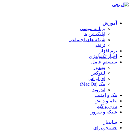
آموزش
برنامه نویسی
اپلیکیشن ها
شبکه های اجتماعی
ترفند
نرم افزار
اخبار تکنولوژی
سیستم عامل
ویندوز
لینوکس
آی او اس
مک (Mac Os)
اندروید
هک و امنیت
علم و دانش
بازی و گیم
شبکه و سرور
سایدبار
جستجو برای