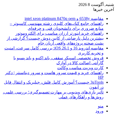
شنبه, آگوست 8 2026
آخرین خبرها
مقایسه 6538y و intel xeon platinum 8470q oem
راهنمای جامع کتاب‌های کلیدی رشته مهندسی کامپیوتر –
منابع ضروری برای دانشجویان فنی و حرفه‌ای
راهنمای خرید اینورتر ارزان مناسب برای الکتروموتور
بیشترین دلیل نارضایتی از کابین دوش چیست؟ گزارشی از
پشت صحنه پروژه‌های واقعی آریان جام
مقایسه اندروید 16 و iOS 26.1: بررسی کامل سرعت، امنیت
و تجربه کاربری
فروش تخصصی اسپیکر سقفی، باند اکتیو و باند پسیو با
گارانتی اصالت کالا در آوازک
کارت ویزیت مناسب وکالت
راهنمای خرید و قیمت سرور هاست و سرور دیتاسنتر | دکتر
HP
3uTools چیست؟ آموزش کامل فلش، جیلبریک و انتقال فایل
در آیفون
تأثیر بازی‌های ویدیویی بر مهارت تصمیم‌گیری؛ بررسی علمی،
روش‌ها و راهکارهای عملی
منو
ورود