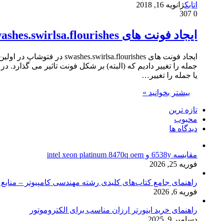
اتابک
ژانویه 16, 2018
307
0
ایجاد فونت های swashes.swirlsa.flourishes در فتوشاپ
ایجاد فونت های lourishes
جمله را تغییر دادیم که (البته) بر شکل فونت تاثیر می گذارد.
یا جمله را تغییر…
بیشتر بخوانید »
تازه ترین
محبوب
دیدگاه ها
مقایسه 6538y و intel xeon platinum 8470q oem
فوریه 25, 2026
راهنمای جامع کتاب‌های کلیدی رشته مهندسی کامپیوتر – منابع
فوریه 6, 2026
راهنمای خرید اینورتر ارزان مناسب برای الکتروموتور
دسامبر 9, 2025