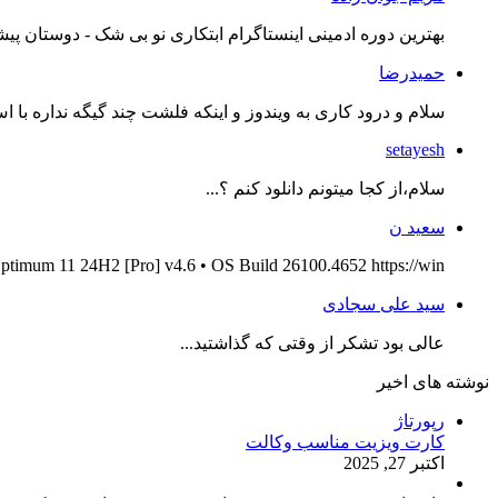
بهترین دوره ادمینی اینستاگرام ابتکاری نو بی شک - دوستان پیش
حمیدرضا
سلام و درود کاری به ویندوز و اینکه فلشت چند گیگه نداره با اس
setayesh
سلام،از کجا میتونم دانلود کنم ؟...
سعید ن
ptimum 11 24H2 [Pro] v4.6 • OS Build 26100.4652 https://win...
سید علی سجادی
عالی بود تشکر از وقتی که گذاشتید...
نوشته های اخیر
رپورتاژ
کارت ویزیت مناسب وکالت
اکتبر 27, 2025