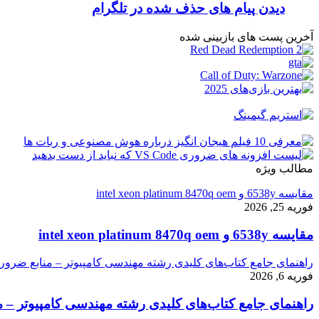
دیدن پیام های حذف شده در تلگرام
آخرین پست های بازبینی شده
مطالب ویژه
مقایسه 6538y و intel xeon platinum 8470q oem
فوریه 25, 2026
مقایسه 6538y و intel xeon platinum 8470q oem
راهنمای جامع کتاب‌های کلیدی رشته مهندسی کامپیوتر – منابع ضرور
فوریه 6, 2026
راهنمای جامع کتاب‌های کلیدی رشته مهندسی کامپیوتر – م