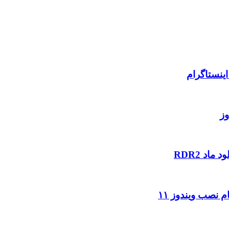
ینستاگرام
وز