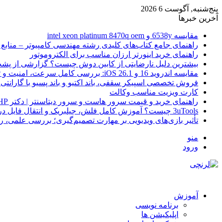
پنج‌شنبه, آگوست 6 2026
آخرین خبرها
مقایسه 6538y و intel xeon platinum 8470q oem
راهنمای جامع کتاب‌های کلیدی رشته مهندسی کامپیوتر – منابع
راهنمای خرید اینورتر ارزان مناسب برای الکتروموتور
بیشترین دلیل نارضایتی از کابین دوش چیست؟ گزارشی از پشت
مقایسه اندروید 16 و iOS 26.1: بررسی کامل سرعت، امنیت و تجربه کاربری
فروش تخصصی اسپیکر سقفی، باند اکتیو و باند پسیو با گارانتی 
کارت ویزیت مناسب وکالت
راهنمای خرید و قیمت سرور هاست و سرور دیتاسنتر | دکتر HP
3uTools چیست؟ آموزش کامل فلش، جیلبریک و انتقال فایل در آیفون
تأثیر بازی‌های ویدیویی بر مهارت تصمیم‌گیری؛ بررسی علمی، 
منو
ورود
آموزش
برنامه نویسی
اپلیکیشن ها