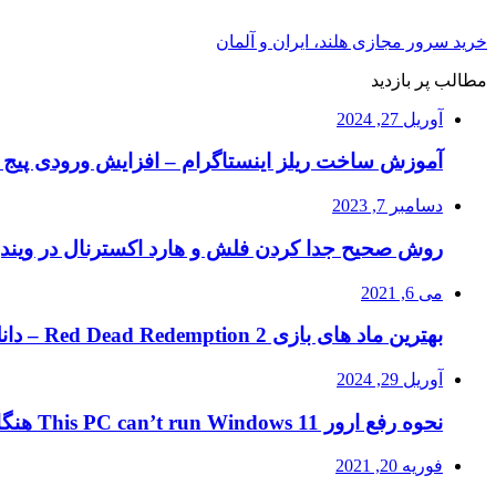
خرید سرور مجازی هلند، ایران و آلمان
مطالب پر بازدید
آوریل 27, 2024
آموزش ساخت ریلز اینستاگرام – افزایش ورودی پیج ا
دسامبر 7, 2023
روش صحیح جدا کردن فلش و هارد اکسترنال در ویند
می 6, 2021
بهترین ماد های بازی Red Dead Redemption 2 – دانلود ماد RDR2
آوریل 29, 2024
نحوه رفع ارور This PC can’t run Windows 11 هنگام نصب ویندوز ۱۱
فوریه 20, 2021