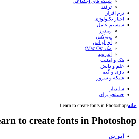
شبکه های اجتماعی
ترفند
نرم افزار
اخبار تکنولوژی
سیستم عامل
ویندوز
لینوکس
آی او اس
مک (Mac Os)
اندروید
هک و امنیت
علم و دانش
بازی و گیم
شبکه و سرور
سایدبار
جستجو برای
خانه
/
Learn to create fonts in Photoshop
arn to create fonts in Photoshop
آموزش