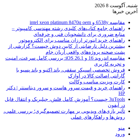
شنبه, آگوست 8 2026
آخرین خبرها
مقایسه 6538y و intel xeon platinum 8470q oem
راهنمای جامع کتاب‌های کلیدی رشته مهندسی کامپیوتر –
منابع ضروری برای دانشجویان فنی و حرفه‌ای
راهنمای خرید اینورتر ارزان مناسب برای الکتروموتور
بیشترین دلیل نارضایتی از کابین دوش چیست؟ گزارشی از
پشت صحنه پروژه‌های واقعی آریان جام
مقایسه اندروید 16 و iOS 26.1: بررسی کامل سرعت، امنیت
و تجربه کاربری
فروش تخصصی اسپیکر سقفی، باند اکتیو و باند پسیو با
گارانتی اصالت کالا در آوازک
کارت ویزیت مناسب وکالت
راهنمای خرید و قیمت سرور هاست و سرور دیتاسنتر | دکتر
HP
3uTools چیست؟ آموزش کامل فلش، جیلبریک و انتقال فایل
در آیفون
تأثیر بازی‌های ویدیویی بر مهارت تصمیم‌گیری؛ بررسی علمی،
روش‌ها و راهکارهای عملی
منو
ورود