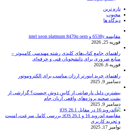
تازه ترین
محبوب
دیدگاه ها
مقایسه 6538y و intel xeon platinum 8470q oem
فوریه 25, 2026
راهنمای جامع کتاب‌های کلیدی رشته مهندسی کامپیوتر –
منابع ضروری برای دانشجویان فنی و حرفه‌ای
فوریه 6, 2026
راهنمای خرید اینورتر ارزان مناسب برای الکتروموتور
دسامبر 9, 2025
بیشترین دلیل نارضایتی از کابین دوش چیست؟ گزارشی از
پشت صحنه پروژه‌های واقعی آریان جام
دسامبر 9, 2025
مقایسه اندروید 16 و iOS 26.1: بررسی کامل سرعت، امنیت
و تجربه کاربری
نوامبر 17, 2025