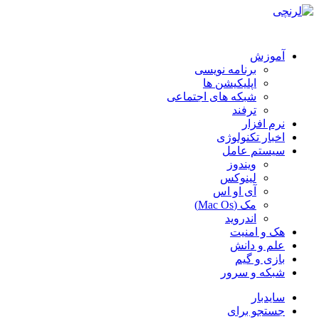
آموزش
برنامه نویسی
اپلیکیشن ها
شبکه های اجتماعی
ترفند
نرم افزار
اخبار تکنولوژی
سیستم عامل
ویندوز
لینوکس
آی او اس
مک (Mac Os)
اندروید
هک و امنیت
علم و دانش
بازی و گیم
شبکه و سرور
سایدبار
جستجو برای