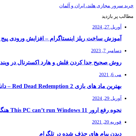
خرید سرور مجازی هلند، ایران و آلمان
مطالب پر بازدید
آوریل 27, 2024
آموزش ساخت ریلز اینستاگرام – افزایش ورودی پیج ا
دسامبر 7, 2023
روش صحیح جدا کردن فلش و هارد اکسترنال در ویند
می 6, 2021
بهترین ماد های بازی Red Dead Redemption 2 – دانلود ماد RDR2
آوریل 29, 2024
نحوه رفع ارور This PC can’t run Windows 11 هنگام نصب ویندوز ۱۱
فوریه 20, 2021
دیدن پیام های حذف شده در تلگرام