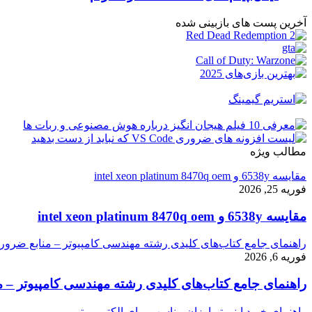
آخرین پست های بازبینی شده
مطالب ویژه
مقایسه 6538y و intel xeon platinum 8470q oem
فوریه 25, 2026
مقایسه 6538y و intel xeon platinum 8470q oem
راهنمای جامع کتاب‌های کلیدی رشته مهندسی کامپیوتر – منابع ضرور
فوریه 6, 2026
راهنمای جامع کتاب‌های کلیدی رشته مهندسی کامپیوتر – م
راهنمای خرید اینورتر ارزان مناسب برای الکتروموتور