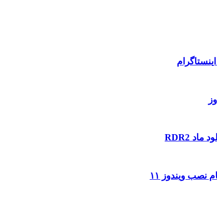
ینستاگرام
وز