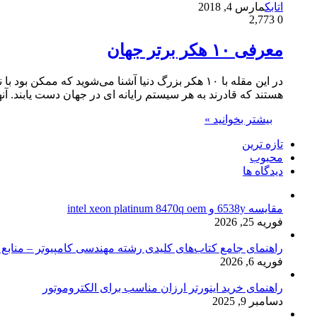
اتابک
مارس 4, 2018
2,773
0
معرفی ۱۰ هکر برتر جهان
در این مقله با ۱۰ هکر بزرگ دنیا آشنا می‌شوید که
هستند که قادرند به هر سیستم رایانه ای در جهان دست یابند. آن
بیشتر بخوانید »
تازه ترین
محبوب
دیدگاه ها
مقایسه 6538y و intel xeon platinum 8470q oem
فوریه 25, 2026
راهنمای جامع کتاب‌های کلیدی رشته مهندسی کامپیوتر – منابع
فوریه 6, 2026
راهنمای خرید اینورتر ارزان مناسب برای الکتروموتور
دسامبر 9, 2025