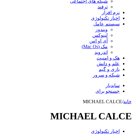
شبکه های اجتماعی
ترفند
نرم افزار
اخبار تکنولوژی
سیستم عامل
ویندوز
لینوکس
آی او اس
مک (Mac Os)
اندروید
هک و امنیت
علم و دانش
بازی و گیم
شبکه و سرور
سایدبار
جستجو برای
خانه
/
MICHAEL CALCE
MICHAEL CALCE
اخبار تکنولوژی