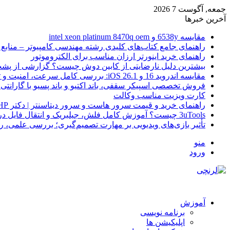
جمعه, آگوست 7 2026
آخرین خبرها
مقایسه 6538y و intel xeon platinum 8470q oem
راهنمای جامع کتاب‌های کلیدی رشته مهندسی کامپیوتر – منابع
راهنمای خرید اینورتر ارزان مناسب برای الکتروموتور
بیشترین دلیل نارضایتی از کابین دوش چیست؟ گزارشی از پشت
مقایسه اندروید 16 و iOS 26.1: بررسی کامل سرعت، امنیت و تجربه کاربری
فروش تخصصی اسپیکر سقفی، باند اکتیو و باند پسیو با گارانتی 
کارت ویزیت مناسب وکالت
راهنمای خرید و قیمت سرور هاست و سرور دیتاسنتر | دکتر HP
3uTools چیست؟ آموزش کامل فلش، جیلبریک و انتقال فایل در آیفون
تأثیر بازی‌های ویدیویی بر مهارت تصمیم‌گیری؛ بررسی علمی، 
منو
ورود
آموزش
برنامه نویسی
اپلیکیشن ها