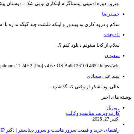
بهترین دوره ادمینی اینستاگرام ابتکاری نو بی شک - دوستان پیش
حمیدرضا
سلام و درود کاری به ویندوز و اینکه فلشت چند گیگه نداره با اس
setayesh
سلام،از کجا میتونم دانلود کنم ؟...
سعید ن
ptimum 11 24H2 [Pro] v4.6 • OS Build 26100.4652 https://win...
سید علی سجادی
عالی بود تشکر از وقتی که گذاشتید...
نوشته های اخیر
رپورتاژ
کارت ویزیت مناسب وکالت
اکتبر 27, 2025
راهنمای خرید و قیمت سرور هاست و سرور دیتاسنتر | دکتر HP