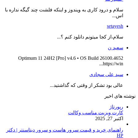
سلام و درود کاری به ویندوز و اینکه فلشت چند گیگه نداره با
اس...
setayesh
سلام،از کجا میتونم دانلود کنم ؟...
سعید ن
Optimum 11 24H2 [Pro] v4.6 • OS Build 26100.4652
https://win...
سید علی سجادی
عالی بود تشکر از وقتی که گذاشتید...
نوشته های اخیر
رپورتاژ
کارت ویزیت مناسب وکالت
اکتبر 27, 2025
راهنمای خرید و قیمت سرور هاست و سرور دیتاسنتر | دکتر
HP