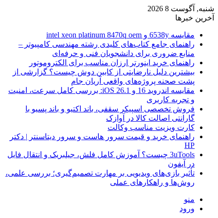
شنبه, آگوست 8 2026
آخرین خبرها
مقایسه 6538y و intel xeon platinum 8470q oem
راهنمای جامع کتاب‌های کلیدی رشته مهندسی کامپیوتر –
منابع ضروری برای دانشجویان فنی و حرفه‌ای
راهنمای خرید اینورتر ارزان مناسب برای الکتروموتور
بیشترین دلیل نارضایتی از کابین دوش چیست؟ گزارشی از
پشت صحنه پروژه‌های واقعی آریان جام
مقایسه اندروید 16 و iOS 26.1: بررسی کامل سرعت، امنیت
و تجربه کاربری
فروش تخصصی اسپیکر سقفی، باند اکتیو و باند پسیو با
گارانتی اصالت کالا در آوازک
کارت ویزیت مناسب وکالت
راهنمای خرید و قیمت سرور هاست و سرور دیتاسنتر | دکتر
HP
3uTools چیست؟ آموزش کامل فلش، جیلبریک و انتقال فایل
در آیفون
تأثیر بازی‌های ویدیویی بر مهارت تصمیم‌گیری؛ بررسی علمی،
روش‌ها و راهکارهای عملی
منو
ورود