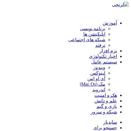
آموزش
برنامه نویسی
اپلیکیشن ها
شبکه های اجتماعی
ترفند
نرم افزار
اخبار تکنولوژی
سیستم عامل
ویندوز
لینوکس
آی او اس
مک (Mac Os)
اندروید
هک و امنیت
علم و دانش
بازی و گیم
شبکه و سرور
سایدبار
جستجو برای