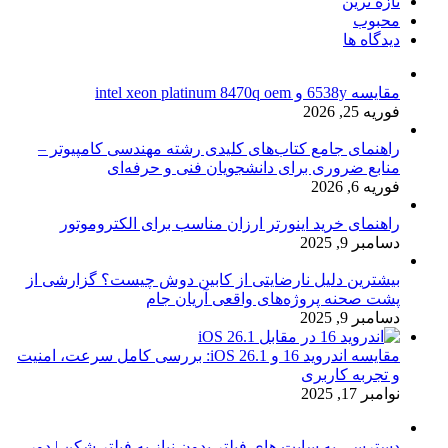
تازه ترین
محبوب
دیدگاه ها
مقایسه 6538y و intel xeon platinum 8470q oem
فوریه 25, 2026
راهنمای جامع کتاب‌های کلیدی رشته مهندسی کامپیوتر –
منابع ضروری برای دانشجویان فنی و حرفه‌ای
فوریه 6, 2026
راهنمای خرید اینورتر ارزان مناسب برای الکتروموتور
دسامبر 9, 2025
بیشترین دلیل نارضایتی از کابین دوش چیست؟ گزارشی از
پشت صحنه پروژه‌های واقعی آریان جام
دسامبر 9, 2025
مقایسه اندروید 16 و iOS 26.1: بررسی کامل سرعت، امنیت
و تجربه کاربری
نوامبر 17, 2025
دسترسی به سایت های فیلتر بدون نیاز به فیلتر شکن | دور